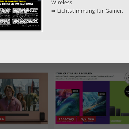
Wireless.
8. April 2024
Peter Lanzendorf
➡ Lichtstimmung für Gamer.
News aus dem Internet
Phone/Pad
Die Besten bei Bild: Apple AirPods
Alternativen im Test
17. Oktober 2023
Peter Lanzendorf
deo
Top Story
TV/Video