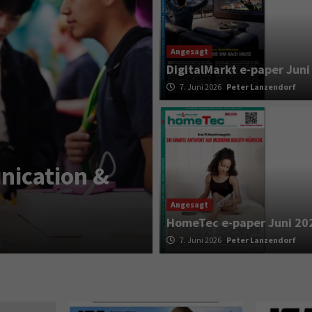
Angesagt
DigitalMarkt e-paper Juni
7. Juni 2026
Peter Lanzendorf
Smart Living
Top Story
nication &
Verbraucher 
Klimageräte 
Angesagt
HomeTec e-paper Juni 20
3. August 2026
Peter Lanzendorf
7. Juni 2026
Peter Lanzendorf