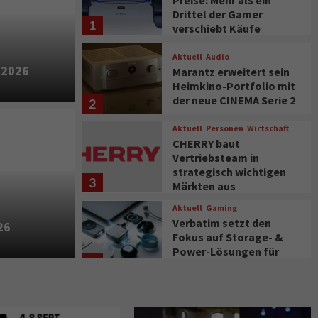
Preise: Mehr als ein
Drittel der Gamer
1
verschiebt Käufe
Aktuell
Audio
 2026
Marantz erweitert sein
Heimkino-Portfolio mit
der neue CINEMA Serie 2
2
Aktuell
Personen
Wirtschaft
CHERRY baut
Vertriebsteam in
setzen immer mehr auf
strategisch wichtigen
3
Märkten aus
und Ventilatoren
Aktuell
Gaming
Verbatim setzt den
26
Fokus auf Storage- &
Power-Lösungen für
4
den mobilen Alltag
Aktuell
Background
TV/Video
Samsung Smart TV