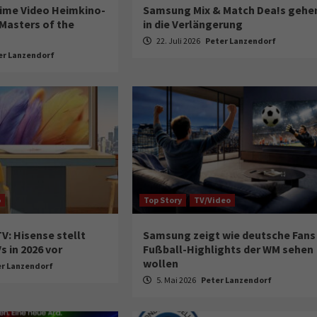
Prime Video Heimkino-
Samsung Mix & Match Dea!s gehe
Masters of the
in die Verlängerung
22. Juli 2026
Peter Lanzendorf
er Lanzendorf
o
Top Story
TV/Video
 TV: Hisense stellt
Samsung zeigt wie deutsche Fans
 in 2026 vor
Fußball-Highlights der WM sehen
wollen
er Lanzendorf
5. Mai 2026
Peter Lanzendorf