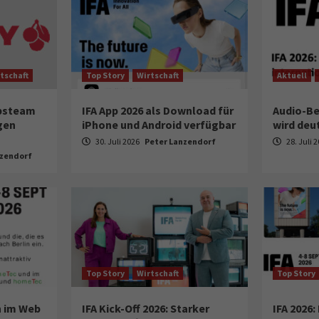
tschaft
Top Story
Wirtschaft
Aktuell
ebsteam
IFA App 2026 als Download für
Audio-Be
gen
iPhone und Android verfügbar
wird deu
30. Juli 2026
Peter Lanzendorf
28. Juli 
nzendorf
Top Story
Wirtschaft
Top Story
 im Web
IFA Kick-Off 2026: Starker
IFA 2026