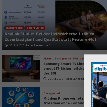
Background
Smart Living
Reolink-Studie: Bei der Heimsicherheit zählen
Zuverlässigkeit und Qualität statt Feature-Flut
30. Juli 2026
Peter Lanzendorf
Aktuell
Background
TV/Video
Samsung Smart TV Line-up erhält
erneut IT-Sicherheitskennzeichen
des BSI
29. Juli 2026
Peter Lanzendorf
Background
Mit dem Phone vernetzt und
trotzdem ohne Kontakt?