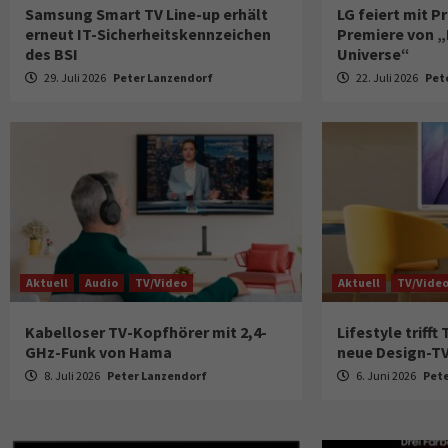
Samsung Smart TV Line-up erhält
LG feiert mit 
erneut IT-Sicherheitskennzeichen
Premiere von „
des BSI
Universe“
29. Juli 2026
Peter Lanzendorf
22. Juli 2026
Pet
Aktuell
Audio
TV/Video
Aktuell
TV/Vide
Kabelloser TV-Kopfhörer mit 2,4-
Lifestyle trifft
GHz-Funk von Hama
neue Design-TVs
8. Juli 2026
Peter Lanzendorf
6. Juni 2026
Pet