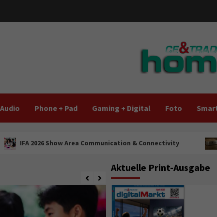
Audio
Phone + Pad
Gaming + Digital
Foto
Smart
how Area Communication & Connectivity
Marantz erweite
Aktuelle Print-Ausgabe