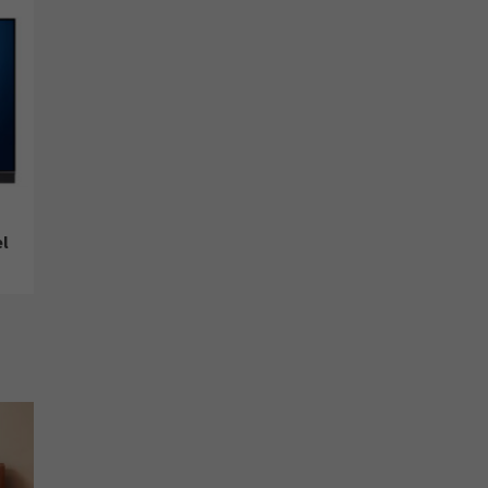
Aktuell
Unternehmen
Wirtschaft
Edgar Haubrich ist
verstorben
3
Aktuell
Unternehmen
Wirtschaft
Samsung erreicht 5. Platz im
Global Brands Ranking
1
4
l
Aktuell
Unternehmen
Samsung und OpenAI
kündigen strategische
Partnerschaft an
5
Aktuell
Unternehmen
Samsung stärkt Fachhandel
mit individuellen
Trainingsangeboten
6