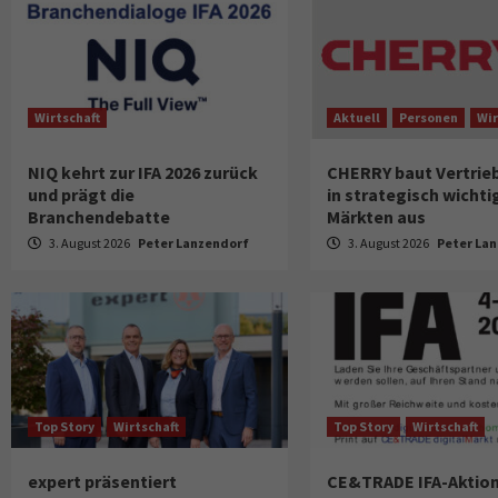
Wirtschaft
Aktuell
Personen
Wir
NIQ kehrt zur IFA 2026 zurück
CHERRY baut Vertri
und prägt die
in strategisch wichti
Branchendebatte
Märkten aus
3. August 2026
Peter Lanzendorf
3. August 2026
Peter La
Top Story
Wirtschaft
Top Story
Wirtschaft
expert präsentiert
CE&TRADE IFA-Aktion