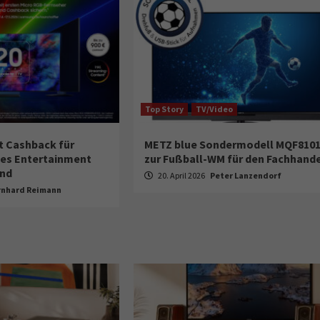
Top Story
TV/Video
t Cashback für
METZ blue Sondermodell MQF810
es Entertainment
zur Fußball-WM für den Fachhande
und
20. April 2026
Peter Lanzendorf
rnhard Reimann