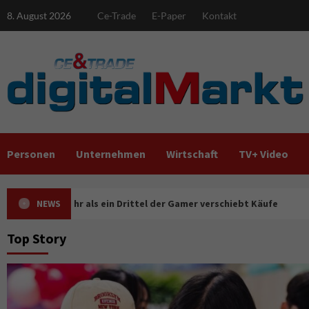
Skip
8. August 2026
Ce-Trade
E-Paper
Kontakt
to
content
Personen
Unternehmen
Wirtschaft
TV+ Video
 als ein Drittel der Gamer verschiebt Käufe
NEWS
IFA 2026 S
Top Story