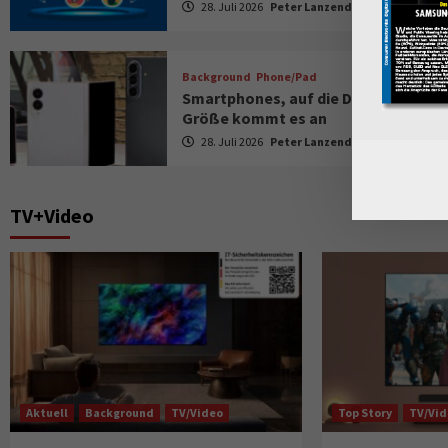
28. Juli 2026
Peter Lanzendorf
Background
Phone/Pad
Smartphones, auf die Display-
Größe kommt es an
28. Juli 2026
Peter Lanzendorf
TV+Video
Aktuell
Background
TV/Video
Top Story
TV/Vi