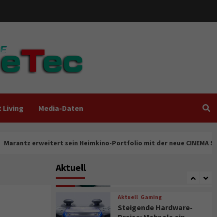
Allianz des Fachhandels
7
Aktuell
Foto/Video
Analoge Fotografie
immer beliebter:
„Verbraucher suchen
das Erlebnis, nicht nur
8
Perfektion“
Aktuell
Gaming
LG UltraGear Gaming-
 Living
Media-Daten
Monitore jetzt
verfügbar
9
rt sein Heimkino-Portfolio mit der neue CINEMA Serie 2
Aktuell
Audio
TV/Video
Kabelloser TV-
Aktuell
Kopfhörer mit 2,4-GHz-
Funk von Hama
10
Aktuell
Gaming
Steigende Hardware-