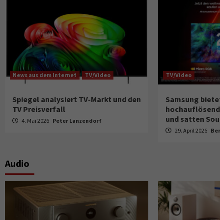
News aus dem Internet
TV/Video
TV/Video
Spiegel analysiert TV-Markt und den
Samsung biete
TV Preisverfall
hochauflösend
und satten So
4. Mai 2026
Peter Lanzendorf
29. April 2026
Be
Audio