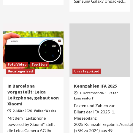
Samsung Galaxy Unpacked...
Foto/Video
Top Story
Uncategorized
Uncategorized
In Barcelona
Kennzahlen IFA 2025
vorgestellt: Leica
1. Dezember 2025
Peter
Leitzphone, gebaut von
Lanzendorf
Xiaomi
Fakten und Zahlen zur
2. März 2026
Volker Wachs
Bilanz der IFA 2025 1.
Mit dem "Leitzphone
Messebilanz
powered by Xiaomi" stellt
2025 Kennzahl Ergebnis Ausstel
die Leica Camera AG ihr
(+5% zu 2024) aus 49