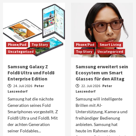
Phone/Pad
Top Story
Phone/Pad
Smart Living
Uncategorized
Top Story
Uncategorized
Samsung Galaxy Z
Samsung erweitert sein
Fold8 Ultra und Fold8
Ecosystem um Smart
Enterprise Edition
Glasses für den Alltag
24. Juli 2026
Peter
22. Juli 2026
Peter
Lanzendorf
Lanzendorf
Samsung hat die nächste
Samsung will intelligente
Generation seines Fold
Brillen mit AI-
Smartphones vorgestellt. Z
Unterstützung, Kamera und
Fold8 Ultra und Fold8. Mit
freihändiger Bedienung
der achten Generation
anbieten. Samsung hat
seiner Foldables...
heute im Rahmen des