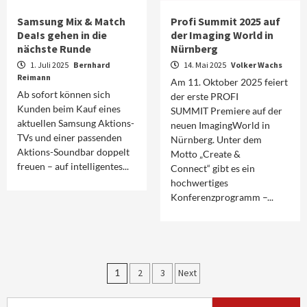
Samsung Mix & Match
Profi Summit 2025 auf
Dea!s gehen in die
der Imaging World in
nächste Runde
Nürnberg
1. Juli 2025
Bernhard
14. Mai 2025
Volker Wachs
Reimann
Am 11. Oktober 2025 feiert
Ab sofort können sich
der erste PROFI
Kunden beim Kauf eines
SUMMIT Premiere auf der
aktuellen Samsung Aktions-
neuen ImagingWorld in
TVs und einer passenden
Nürnberg. Unter dem
Aktions-Soundbar doppelt
Motto „Create &
freuen – auf intelligentes...
Connect“ gibt es ein
hochwertiges
Konferenzprogramm –...
Aktuell
Audio
Marantz erweitert sein Heimkino-
Seitennummerierung
1
2
3
Next
Portfolio mit der neue CINEMA Serie 2
3
der
Suchen