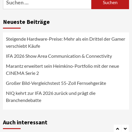
Beiträge
nach:
News aus dem Internet
Großer Bild-Vergleichstest 55-Zoll
Neueste Beiträge
Fernsehgeräte
4
Steigende Hardware-Preise: Mehr als ein Drittel der Gamer
Wirtschaft
verschiebt Käufe
NIQ kehrt zur IFA 2026 zurück und prägt
die Branchendebatte
IFA 2026 Show Area Communication & Connectivity
5
Marantz erweitert sein Heimkino-Portfolio mit der neue
CINEMA Serie 2
Aktuell
Personen
Wirtschaft
CHERRY baut Vertriebsteam in
Großer Bild-Vergleichstest 55-Zoll Fernsehgeräte
strategisch wichtigen Märkten aus
6
NIQ kehrt zur IFA 2026 zurück und prägt die
Branchendebatte
Smart Living
Top Story
Verbraucher setzen immer mehr auf
Klimageräte und Ventilatoren
Auch interessant
7