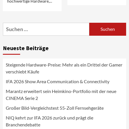
hochwertige Hardware,...
Aktuell
Audio
Marantz erweitert sein Heimkino-
Portfolio mit der neue CINEMA Serie 2
3
Suchen
nach:
News aus dem Internet
Großer Bild-Vergleichstest 55-Zoll
Neueste Beiträge
Fernsehgeräte
4
Steigende Hardware-Preise: Mehr als ein Drittel der Gamer
Wirtschaft
verschiebt Käufe
NIQ kehrt zur IFA 2026 zurück und prägt
die Branchendebatte
IFA 2026 Show Area Communication & Connectivity
5
Marantz erweitert sein Heimkino-Portfolio mit der neue
CINEMA Serie 2
Aktuell
Personen
Wirtschaft
CHERRY baut Vertriebsteam in
Großer Bild-Vergleichstest 55-Zoll Fernsehgeräte
strategisch wichtigen Märkten aus
6
NIQ kehrt zur IFA 2026 zurück und prägt die
Branchendebatte