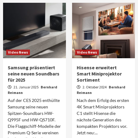
Video News
Video News
Samsung präsentiert
Hisense erweitert
seine neuen Soundbars
Smart Miniprojektor
für 2025
Sortiment
21. Januar 2025
Bernhard
2. Oktober 2024
Bernhard
Reimann
Reimann
Auf der CES 2025 enthüllte
Nach dem Erfolg des ersten
Samsung seine neuen
4K Smart Miniprojektors
Spitzen-Soundbars HW-
C1 stellt Hisense die
Q995F und HW-QS710F.
nächste Generation des
Die Flaggschiff-Modelle der
kompakten Projektors vor.
Premium Q-Serie vereinen
Jetzt neu:...