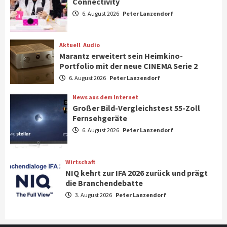
Connectivity
Aktuell
Gaming
6. August 2026
Peter Lanzendorf
Steigende Hardware-Preise: Mehr als ein
Drittel der Gamer verschiebt Käufe
1
Aktuell
Audio
Marantz erweitert sein Heimkino-
Phone/Pad
Top Story
Portfolio mit der neue CINEMA Serie 2
IFA 2026 Show Area Communication &
6. August 2026
Peter Lanzendorf
Connectivity
2
News aus dem Internet
Großer Bild-Vergleichstest 55-Zoll
Fernsehgeräte
Aktuell
Audio
6. August 2026
Peter Lanzendorf
Marantz erweitert sein Heimkino-
Portfolio mit der neue CINEMA Serie 2
3
Wirtschaft
NIQ kehrt zur IFA 2026 zurück und prägt
News aus dem Internet
die Branchendebatte
Großer Bild-Vergleichstest 55-Zoll
3. August 2026
Peter Lanzendorf
Fernsehgeräte
4