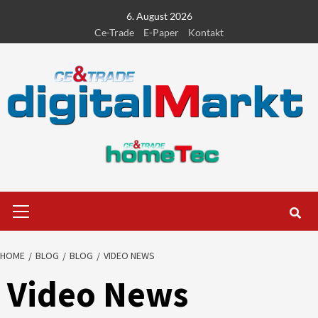
Skip
6. August 2026
to
Ce-Trade
E-Paper
Kontakt
content
Primary
Menu
HOME
BLOG
BLOG
VIDEO NEWS
Video News