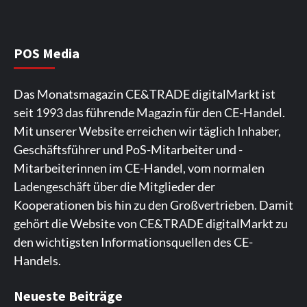
Wirtschaft
NIQ kehrt zur IFA 2026 zurück und prägt
die Branchendebatte
5
POS Media
Aktuell
Personen
Wirtschaft
Das Monatsmagazin CE&TRADE digitalMarkt ist
CHERRY baut Vertriebsteam in
seit 1993 das führende Magazin für den CE-Handel.
strategisch wichtigen Märkten aus
6
Mit unserer Website erreichen wir täglich Inhaber,
Geschäftsführer und PoS-Mitarbeiter und -
Smart Living
Top Story
Mitarbeiterinnen im CE-Handel, vom normalen
Verbraucher setzen immer mehr auf
Ladengeschäft über die Mitglieder der
Klimageräte und Ventilatoren
7
Kooperationen bis hin zu den Großvertrieben. Damit
gehört die Website von CE&TRADE digitalMarkt zu
den wichtigsten Informationsquellen des CE-
Handels.
Spieler aus Lettland können es ausprobieren. Die
Viele Spieler bevorzugen die Nutzung der App für ein
Fans von Online-Slots besuchen die Seite
Die Gaming-Plattform bietet eine große Auswahl an
Ein weiterer Ort, an dem man Spielautomaten
Neueste Beiträge
Plattform bietet Casinospiele und verschiedene
komfortables Spielerlebnis. Die App ermöglicht
regelmäßig. Die Plattform bietet farbenfrohe
Spielautomaten. Die Benutzeroberfläche ist auf eine
entdecken kann, ist. Die Seite legt den Schwerpunkt