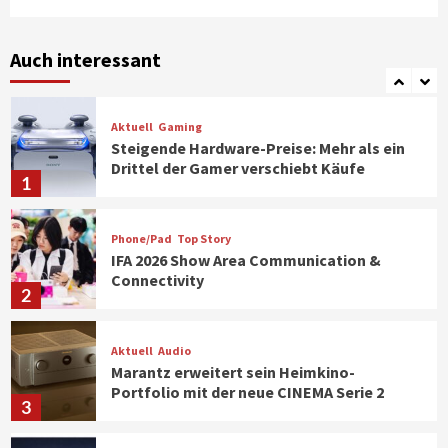
Smart Living
Top Story
Verbraucher setzen immer mehr auf
Klimageräte und Ventilatoren
Auch interessant
7
Aktuell
Gaming
Steigende Hardware-Preise: Mehr als ein
Drittel der Gamer verschiebt Käufe
1
Phone/Pad
Top Story
IFA 2026 Show Area Communication &
Connectivity
2
Aktuell
Audio
Marantz erweitert sein Heimkino-
Portfolio mit der neue CINEMA Serie 2
3