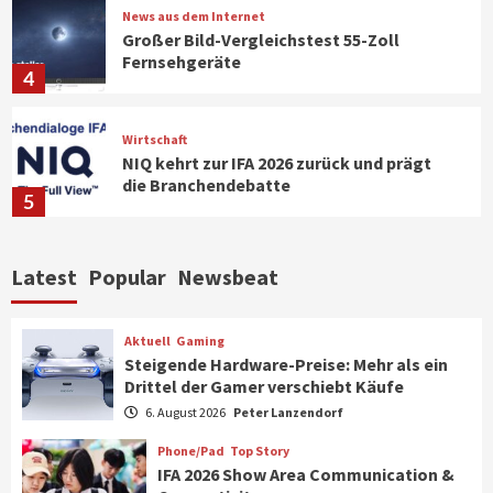
News aus dem Internet
Großer Bild-Vergleichstest 55-Zoll
Fernsehgeräte
4
Wirtschaft
NIQ kehrt zur IFA 2026 zurück und prägt
die Branchendebatte
5
Aktuell
Personen
Wirtschaft
Latest
Popular
Newsbeat
CHERRY baut Vertriebsteam in
strategisch wichtigen Märkten aus
6
Aktuell
Gaming
Steigende Hardware-Preise: Mehr als ein
Drittel der Gamer verschiebt Käufe
Smart Living
Top Story
Verbraucher setzen immer mehr auf
6. August 2026
Peter Lanzendorf
Klimageräte und Ventilatoren
7
Phone/Pad
Top Story
IFA 2026 Show Area Communication &