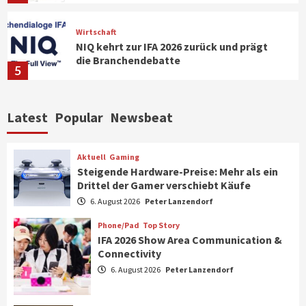
Wirtschaft
NIQ kehrt zur IFA 2026 zurück und prägt
die Branchendebatte
5
Aktuell
Personen
Wirtschaft
Latest
Popular
Newsbeat
CHERRY baut Vertriebsteam in
strategisch wichtigen Märkten aus
6
Aktuell
Gaming
Steigende Hardware-Preise: Mehr als ein
Drittel der Gamer verschiebt Käufe
Smart Living
Top Story
Verbraucher setzen immer mehr auf
6. August 2026
Peter Lanzendorf
Klimageräte und Ventilatoren
7
Phone/Pad
Top Story
IFA 2026 Show Area Communication &
Connectivity
Aktuell
Gaming
6. August 2026
Peter Lanzendorf
Steigende Hardware-Preise: Mehr als ein
Drittel der Gamer verschiebt Käufe
1