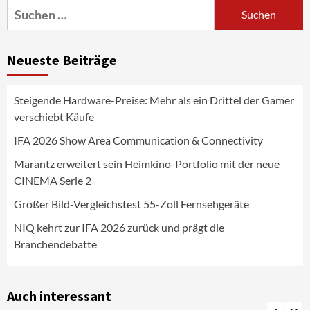
Suchen
nach:
News aus dem Internet
Großer Bild-Vergleichstest 55-Zoll
Neueste Beiträge
Fernsehgeräte
4
Steigende Hardware-Preise: Mehr als ein Drittel der Gamer
Wirtschaft
verschiebt Käufe
NIQ kehrt zur IFA 2026 zurück und prägt
die Branchendebatte
IFA 2026 Show Area Communication & Connectivity
5
Marantz erweitert sein Heimkino-Portfolio mit der neue
CINEMA Serie 2
Aktuell
Personen
Wirtschaft
CHERRY baut Vertriebsteam in
Großer Bild-Vergleichstest 55-Zoll Fernsehgeräte
strategisch wichtigen Märkten aus
6
NIQ kehrt zur IFA 2026 zurück und prägt die
Branchendebatte
Smart Living
Top Story
Verbraucher setzen immer mehr auf
Klimageräte und Ventilatoren
Auch interessant
7