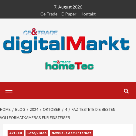
Skip
7. August 2026
to
Ce-Trade
E-Paper
Kontakt
content
Primary
Menu
HOME
BLOG
2024
OKTOBER
4
FAZ TESTETE DIE BESTEN
VOLLFORMATKAMERAS FÜR EINSTEIGER
Aktuell
Foto/Video
News aus dem Internet