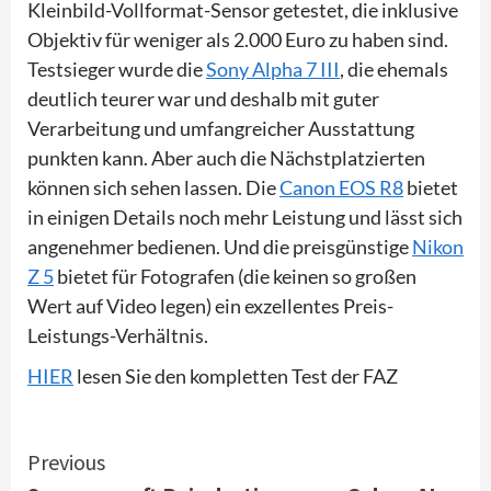
Kleinbild-Vollformat-Sensor getestet, die inklusive
Objektiv für weniger als 2.000 Euro zu haben sind.
Testsieger wurde die
Sony Alpha 7 III
, die ehemals
deutlich teurer war und deshalb mit guter
Verarbeitung und umfangreicher Ausstattung
punkten kann. Aber auch die Nächstplatzierten
können sich sehen lassen. Die
Canon EOS R8
bietet
in einigen Details noch mehr Leistung und lässt sich
angenehmer bedienen. Und die preisgünstige
Nikon
Z 5
bietet für Fotografen (die keinen so großen
Wert auf Video legen) ein exzellentes Preis-
Leistungs-Verhältnis.
HIER
lesen Sie den kompletten Test der FAZ
Continue
Previous