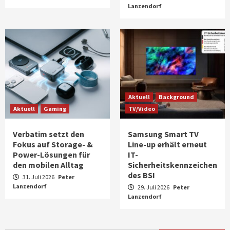
Lanzendorf
Aktuell
Background
Aktuell
Gaming
TV/Video
Verbatim setzt den
Samsung Smart TV
Fokus auf Storage- &
Line-up erhält erneut
Power-Lösungen für
IT-
den mobilen Alltag
Sicherheitskennzeichen
des BSI
31. Juli 2026
Peter
Lanzendorf
29. Juli 2026
Peter
Aktuell
Audio
Lanzendorf
Marantz erweitert sein Heimkino-
Portfolio mit der neue CINEMA Serie 2
3