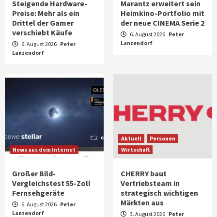
Steigende Hardware-
Marantz erweitert sein
Preise: Mehr als ein
Heimkino-Portfolio mit
Drittel der Gamer
der neue CINEMA Serie 2
verschiebt Käufe
6. August 2026
Peter
Lanzendorf
6. August 2026
Peter
Lanzendorf
Aktuell
Personen
News aus dem Internet
Wirtschaft
Großer Bild-
CHERRY baut
Vergleichstest 55-Zoll
Vertriebsteam in
Fernsehgeräte
strategisch wichtigen
Märkten aus
6. August 2026
Peter
Lanzendorf
3. August 2026
Peter