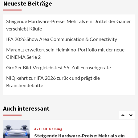
Neueste Beiträge
Fernsehgeräte
4
Steigende Hardware-Preise: Mehr als ein Drittel der Gamer
Wirtschaft
verschiebt Käufe
NIQ kehrt zur IFA 2026 zurück und prägt
die Branchendebatte
IFA 2026 Show Area Communication & Connectivity
5
Marantz erweitert sein Heimkino-Portfolio mit der neue
CINEMA Serie 2
Aktuell
Personen
Wirtschaft
CHERRY baut Vertriebsteam in
Großer Bild-Vergleichstest 55-Zoll Fernsehgeräte
strategisch wichtigen Märkten aus
6
NIQ kehrt zur IFA 2026 zurück und prägt die
Branchendebatte
Smart Living
Top Story
Verbraucher setzen immer mehr auf
Klimageräte und Ventilatoren
Auch interessant
7
Aktuell
Gaming
Steigende Hardware-Preise: Mehr als ein