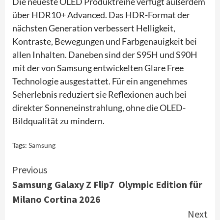
Die neueste OLED Produktreihe verfügt außerdem
über HDR10+ Advanced. Das HDR-Format der
nächsten Generation verbessert Helligkeit,
Kontraste, Bewegungen und Farbgenauigkeit bei
allen Inhalten. Daneben sind der S95H und S90H
mit der von Samsung entwickelten Glare Free
Technologie ausgestattet. Für ein angenehmes
Seherlebnis reduziert sie Reflexionen auch bei
direkter Sonneneinstrahlung, ohne die OLED-
Bildqualität zu mindern.
Tags:
Samsung
Continue
Previous
Samsung Galaxy Z Flip7 Olympic Edition für
Reading
Milano Cortina 2026
Next