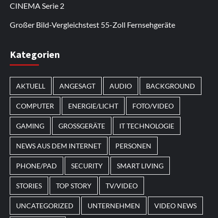
Bonusaktionen.
regelmäßige Updates werden neue Inhalte
Nutzer kehren zurück, um sich die
CINEMA Serie 2
hinzugefügt.
Neuerscheinungen anzusehen.
Großer Bild-Vergleichstest 55-Zoll Fernsehgeräte
Im Laufe des Jahres erscheinen thematische
Kategorien
Spielautomaten mit passenden Designs. Im Bereich
von
Magneticslots
können solche saisonalen Slots
AKTUELL
ANGESAGT
AUDIO
BACKGROUND
beispielsweise an Feiertage oder besondere Events
angepasst sein.
COMPUTER
ENERGIE/LICHT
FOTO/VIDEO
GAMING
GROSSGERÄTE
IT TECHNOLOGIE
NEWS AUS DEM INTERNET
PERSONEN
PHONE/PAD
SECURITY
SMART LIVING
STORIES
TOP STORY
TV/VIDEO
UNCATEGORIZED
UNTERNEHMEN
VIDEO NEWS