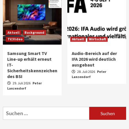
Aktuell
Background
TV/Video
Aktuell
Wirtschaft
Samsung Smart TV
Audio-Bereich auf der
Line-up erhält erneut
IFA 2026 wird deutlich
IT-
ausgebaut
Sicherheitskennzeichen
28. Juli 2026
Peter
des BSI
Lanzendorf
29. Juli 2026
Peter
Lanzendorf
Aktuell
Audio
Marantz erweitert sein Heimkino-
Portfolio mit der neue CINEMA Serie 2
3
Suchen
nach:
News aus dem Internet
Großer Bild-Vergleichstest 55-Zoll