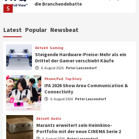
die Branchendebatte
5
Aktuell
Personen
Wirtschaft
Latest
Popular
Newsbeat
CHERRY baut Vertriebsteam in
strategisch wichtigen Märkten aus
6
Aktuell
Gaming
Steigende Hardware-Preise: Mehr als ein
Drittel der Gamer verschiebt Käufe
Smart Living
Top Story
Verbraucher setzen immer mehr auf
6. August 2026
Peter Lanzendorf
Klimageräte und Ventilatoren
7
Phone/Pad
Top Story
IFA 2026 Show Area Communication &
Connectivity
Aktuell
Gaming
6. August 2026
Peter Lanzendorf
Steigende Hardware-Preise: Mehr als ein
Drittel der Gamer verschiebt Käufe
1
Aktuell
Audio
Marantz erweitert sein Heimkino-
Phone/Pad
Top Story
Portfolio mit der neue CINEMA Serie 2
IFA 2026 Show Area Communication &
6. August 2026
Peter Lanzendorf