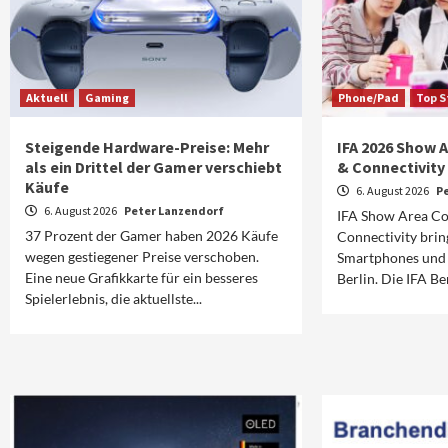
Aktuell
Gaming
Phone/Pad
Top S
Steigende Hardware-Preise: Mehr
IFA 2026 Show
als ein Drittel der Gamer verschiebt
& Connectivity
Käufe
6. August 2026
P
6. August 2026
Peter Lanzendorf
IFA Show Area C
37 Prozent der Gamer haben 2026 Käufe
Connectivity brin
wegen gestiegener Preise verschoben.
Smartphones und 
Eine neue Grafikkarte für ein besseres
Berlin. Die IFA Ber
Spielerlebnis, die aktuellste...