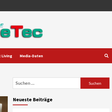
 Living
Media-Daten
Aktuell
Audio
Marantz erweitert sein
Heimkino-Portfolio mit der
neue CINEMA Serie 2
3
Suchen
nach:
News aus dem Internet
Großer Bild-Vergleichstest
Neueste Beiträge
55-Zoll Fernsehgeräte
4