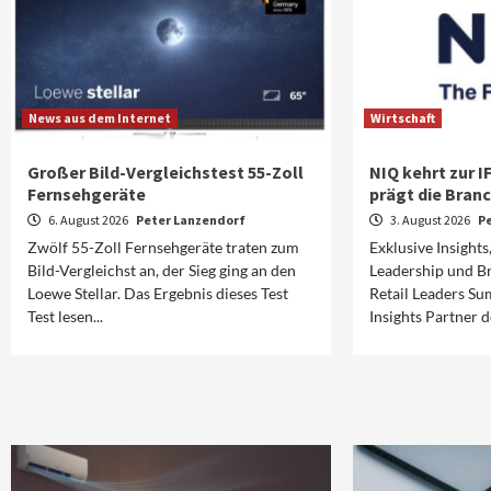
News aus dem Internet
Wirtschaft
Großer Bild-Vergleichstest 55-Zoll
NIQ kehrt zur I
Fernsehgeräte
prägt die Bra
6. August 2026
Peter Lanzendorf
3. August 2026
P
Zwölf 55-Zoll Fernsehgeräte traten zum
Exklusive Insight
Bild-Vergleichst an, der Sieg ging an den
Leadership und B
Loewe Stellar. Das Ergebnis dieses Test
Retail Leaders Sum
Test lesen...
Insights Partner de