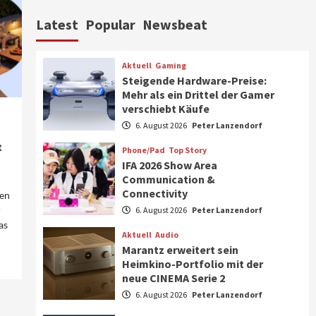
Aktuell
Personen
Wirtschaft
Latest
Popular
Newsbeat
CHERRY baut Vertriebsteam
in strategisch wichtigen
Märkten aus
6
Aktuell
Gaming
Steigende Hardware-Preise:
Smart Living
Top Story
Mehr als ein Drittel der Gamer
Verbraucher setzen immer
verschiebt Käufe
mehr auf Klimageräte und
6. August 2026
Peter Lanzendorf
Ventilatoren
7
t
Phone/Pad
Top Story
IFA 2026 Show Area
Aktuell
Gaming
Communication &
Steigende Hardware-Preise:
Connectivity
Mehr als ein Drittel der
ten
Gamer verschiebt Käufe
r
6. August 2026
Peter Lanzendorf
1
as
Aktuell
Audio
Phone/Pad
Top Story
Marantz erweitert sein
IFA 2026 Show Area
Heimkino-Portfolio mit der
Communication &
neue CINEMA Serie 2
Connectivity
2
6. August 2026
Peter Lanzendorf