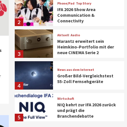
Phone/Pad
Top Story
IFA 2026 Show Area
Communication &
Connectivity
2
Aktuell
Audio
Marantz erweitert sein
Heimkino-Portfolio mit der
s
neue CINEMA Serie 2
3
News aus dem Internet
Großer Bild-Vergleichstest
r
55-Zoll Fernsehgeräte
4
Wirtschaft
NIQ kehrt zur IFA 2026 zurück
und prägt die
Branchendebatte
5