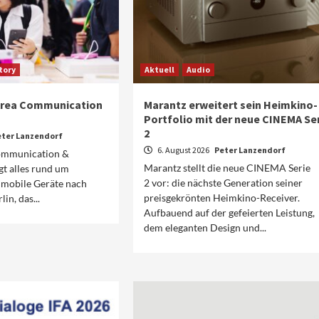
tory
Aktuell
Audio
 Area Communication
Marantz erweitert sein Heimkino-
Portfolio mit der neue CINEMA Se
2
eter Lanzendorf
6. August 2026
Peter Lanzendorf
ommunication &
Marantz stellt die neue CINEMA Serie
gt alles rund um
2 vor: die nächste Generation seiner
mobile Geräte nach
preisgekrönten Heimkino-Receiver.
lin, das...
Aufbauend auf der gefeierten Leistung,
dem eleganten Design und...