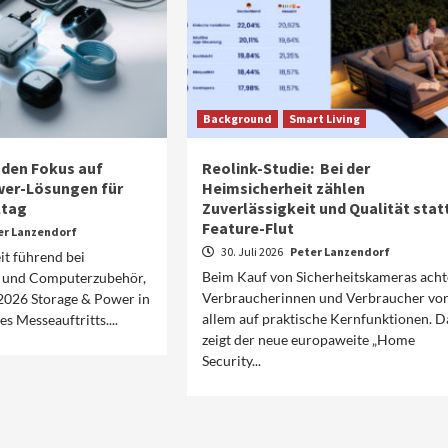
Background
Smart Living
 den Fokus auf
Reolink-Studie: Bei der
wer-Lösungen für
Heimsicherheit zählen
ltag
Zuverlässigkeit und Qualität stat
Feature-Flut
er Lanzendorf
30. Juli 2026
Peter Lanzendorf
it führend bei
Beim Kauf von Sicherheitskameras ach
n und Computerzubehör,
Verbraucherinnen und Verbraucher vo
 2026 Storage & Power in
allem auf praktische Kernfunktionen. D
s Messeauftritts....
zeigt der neue europaweite „Home
Security...