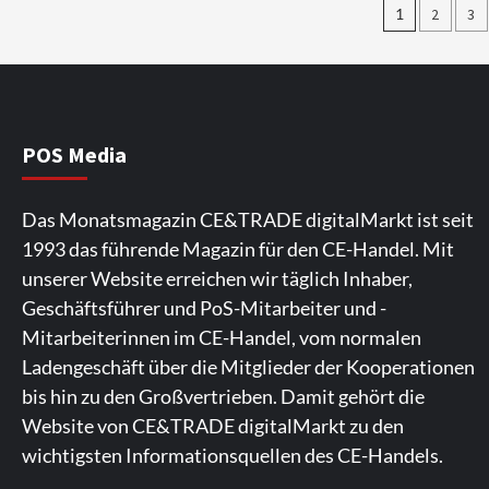
Seiten
1
2
3
der
Beiträg
POS Media
Das Monatsmagazin CE&TRADE digitalMarkt ist seit
1993 das führende Magazin für den CE-Handel. Mit
unserer Website erreichen wir täglich Inhaber,
Geschäftsführer und PoS-Mitarbeiter und -
Mitarbeiterinnen im CE-Handel, vom normalen
Ladengeschäft über die Mitglieder der Kooperationen
bis hin zu den Großvertrieben. Damit gehört die
Website von CE&TRADE digitalMarkt zu den
wichtigsten Informationsquellen des CE-Handels.