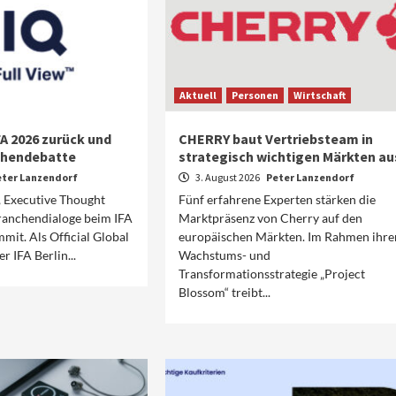
Aktuell
Personen
Wirtschaft
FA 2026 zurück und
CHERRY baut Vertriebsteam in
nchendebatte
strategisch wichtigen Märkten au
eter Lanzendorf
3. August 2026
Peter Lanzendorf
s, Executive Thought
Fünf erfahrene Experten stärken die
ranchendialoge beim IFA
Marktpräsenz von Cherry auf den
mit. Als Official Global
europäischen Märkten. Im Rahmen ihre
r IFA Berlin...
Wachstums- und
Transformationsstrategie „Project
Blossom“ treibt...