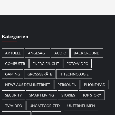
Smart Living
Top Story
Verbraucher setzen immer
mehr auf Klimageräte und
Ventilatoren
7
Kategorien
AKTUELL
ANGESAGT
AUDIO
BACKGROUND
COMPUTER
ENERGIE/LICHT
FOTO/VIDEO
GAMING
GROSSGERÄTE
IT TECHNOLOGIE
NEWS AUS DEM INTERNET
PERSONEN
PHONE/PAD
SECURITY
SMART LIVING
STORIES
TOP STORY
TV/VIDEO
UNCATEGORIZED
UNTERNEHMEN