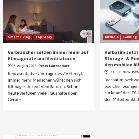
Smart Living
Top Story
Aktuell
Gaming
Verbraucher setzen immer mehr auf
Verbatim setzt
Klimageräte und Ventilatoren
Storage- & Po
den mobilen Al
3. August 2026
Peter Lanzendorf
31. Juli 2026
Pet
Repräsentative Umfrage des ZVEI zeigt,
Verbatim, weltwe
immer mehr Menschen wünschen sich
Speicherlösunge
Klimageräte und Ventilatoren. Schon
rückt auf der IFA
heute verfügen viele Haushalte über
den Mittelpunkt de
Geräte,...