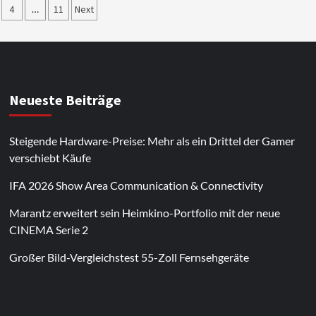
nummerierung
4
…
11
Next
e
Neueste Beiträge
Steigende Hardware-Preise: Mehr als ein Drittel der Gamer
verschiebt Käufe
IFA 2026 Show Area Communication & Connectivity
Marantz erweitert sein Heimkino-Portfolio mit der neue
CINEMA Serie 2
Großer Bild-Vergleichstest 55-Zoll Fernsehgeräte
Im Laufe des Jahres erscheinen thematische
Spielautomaten mit passenden Designs. Im Bereich