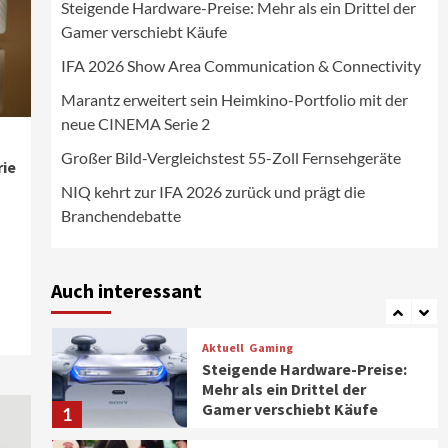
Steigende Hardware-Preise: Mehr als ein Drittel der
Wirtschaft
Gamer verschiebt Käufe
NIQ kehrt zur IFA 2026 zurück
und prägt die
IFA 2026 Show Area Communication & Connectivity
Branchendebatte
5
Marantz erweitert sein Heimkino-Portfolio mit der
neue CINEMA Serie 2
Aktuell
Personen
Wirtschaft
CHERRY baut Vertriebsteam
Großer Bild-Vergleichstest 55-Zoll Fernsehgeräte
in strategisch wichtigen
rie
Märkten aus
6
NIQ kehrt zur IFA 2026 zurück und prägt die
Branchendebatte
Smart Living
Top Story
Verbraucher setzen immer
mehr auf Klimageräte und
Auch interessant
Ventilatoren
7
Aktuell
Gaming
Steigende Hardware-Preise:
Mehr als ein Drittel der
Gamer verschiebt Käufe
1