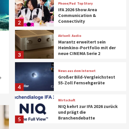
Phone/Pad
Top Story
IFA 2026 Show Area
Communication &
Connectivity
2
Aktuell
Audio
Marantz erweitert sein
Heimkino-Portfolio mit der
neue CINEMA Serie 2
3
News aus dem Internet
Großer Bild-Vergleichstest
e
55-Zoll Fernsehgeräte
4
Wirtschaft
NIQ kehrt zur IFA 2026 zurück
und prägt die
Branchendebatte
5