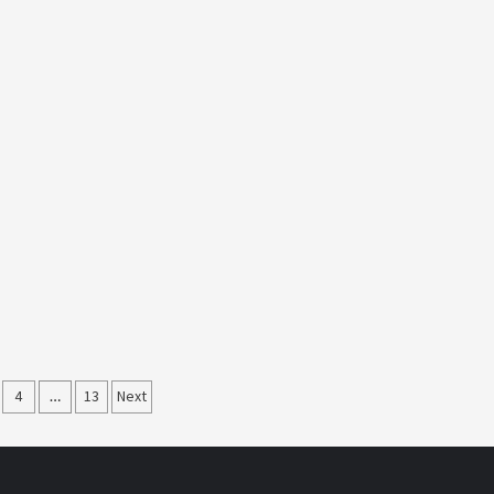
nummerierung
4
…
13
Next
e