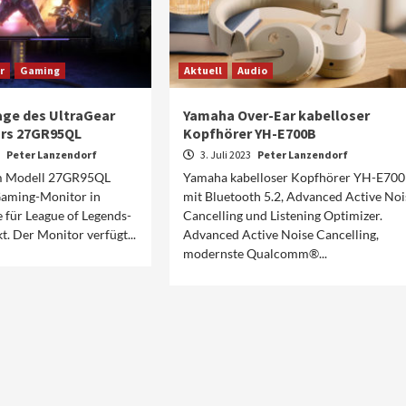
r
Gaming
Aktuell
Audio
lage des UltraGear
Yamaha Over-Ear kabelloser
rs 27GR95QL
Kopfhörer YH-E700B
3
Peter Lanzendorf
3. Juli 2023
Peter Lanzendorf
em Modell 27GR95QL
Yamaha kabelloser Kopfhörer YH-E70
Gaming-Monitor in
mit Bluetooth 5.2, Advanced Active Noi
e für League of Legends-
Cancelling und Listening Optimizer.
t. Der Monitor verfügt...
Advanced Active Noise Cancelling,
modernste Qualcomm®...