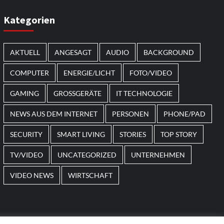
Smart Living
Top Story
Verbraucher setzen immer
Kategorien
mehr auf Klimageräte und
Ventilatoren
7
AKTUELL
ANGESAGT
AUDIO
BACKGROUND
COMPUTER
ENERGIE/LICHT
FOTO/VIDEO
GAMING
GROSSGERÄTE
IT TECHNOLOGIE
NEWS AUS DEM INTERNET
PERSONEN
PHONE/PAD
SECURITY
SMART LIVING
STORIES
TOP STORY
TV/VIDEO
UNCATEGORIZED
UNTERNEHMEN
VIDEO NEWS
WIRTSCHAFT