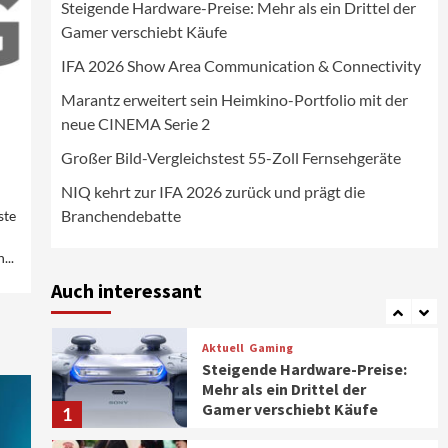
Steigende Hardware-Preise: Mehr als ein Drittel der
Wirtschaft
Gamer verschiebt Käufe
NIQ kehrt zur IFA 2026 zurück
und prägt die
IFA 2026 Show Area Communication & Connectivity
Branchendebatte
5
Marantz erweitert sein Heimkino-Portfolio mit der
neue CINEMA Serie 2
Aktuell
Personen
Wirtschaft
CHERRY baut Vertriebsteam
Großer Bild-Vergleichstest 55-Zoll Fernsehgeräte
in strategisch wichtigen
Märkten aus
6
NIQ kehrt zur IFA 2026 zurück und prägt die
Branchendebatte
ste
Smart Living
Top Story
Verbraucher setzen immer
...
mehr auf Klimageräte und
Auch interessant
Ventilatoren
7
Aktuell
Gaming
Steigende Hardware-Preise:
Mehr als ein Drittel der
Gamer verschiebt Käufe
1