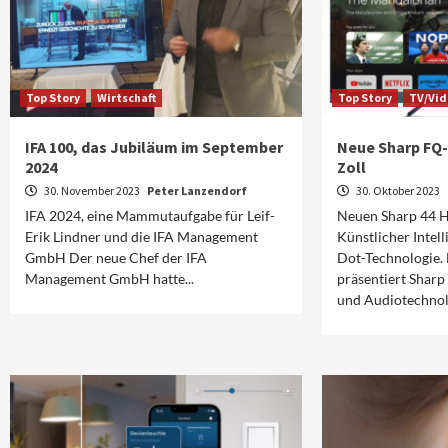
Top Story
Wirtschaft
Top Story
TV/Vi
IFA 100, das Jubiläum im September
Neue Sharp FQ-T
2024
Zoll
30. November 2023
Peter Lanzendorf
30. Oktober 2023
IFA 2024, eine Mammutaufgabe für Leif-
Neuen Sharp 44 H
Erik Lindner und die IFA Management
Künstlicher Intel
GmbH Der neue Chef der IFA
Dot-Technologie.
Management GmbH hatte...
präsentiert Sharp 
und Audiotechnolo