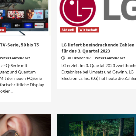
deo
Aktuell
Wirtschaft
V-Serie, 50 bis 75
LG liefert beeindruckende Zahlen
für das 3. Quartal 2023
Peter Lanzendorf
30. Oktober 2023
Peter Lanzendorf
z FQ-Serie mit
LG erzielt im 3. Quartal 2023 zweithöch
ligenz und Quantum-
Ergebnisse bei Umsatz und Gewinn. LG
 Mit der neuen FQSerie
Electronics Inc. (LG) hat heute die Zahlen
fortschrittliche Display-
gien...