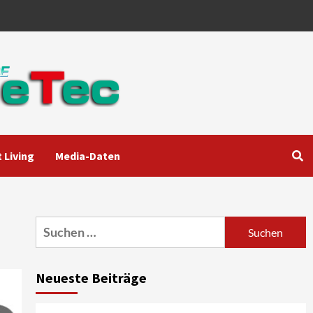
 Living
Media-Daten
Aktuell
Audio
Marantz erweitert sein
Heimkino-Portfolio mit der
neue CINEMA Serie 2
3
Suchen
nach:
News aus dem Internet
Großer Bild-Vergleichstest
Neueste Beiträge
55-Zoll Fernsehgeräte
4