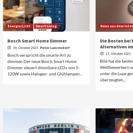
Energie/Licht
Smart Living
News aus dem Inte
Bosch Smart Home Dimmer
Die Besten bei 
Alternativen i
30. Oktober 2023
Peter Lanzendorf
17. Oktober 2023
Bosch verspricht die smarte Art zu
Bild hat die beste
dimmen Der neue Bosch Smart Home
Wettbewerbern wi
Dimmer steuert dimmbare LEDs von 5-
unter die Lupe g
120W sowie Halogen- und Glühlampen...
überzeugten...