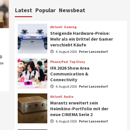
Aktuell
Personen
Wirtschaft
Latest
Popular
Newsbeat
CHERRY baut Vertriebsteam
in strategisch wichtigen
Märkten aus
6
Aktuell
Gaming
Steigende Hardware-Preise:
Smart Living
Top Story
Mehr als ein Drittel der Gamer
Verbraucher setzen immer
verschiebt Käufe
mehr auf Klimageräte und
6. August 2026
Peter Lanzendorf
Ventilatoren
7
0B
Phone/Pad
Top Story
se
IFA 2026 Show Area
Aktuell
Gaming
Communication &
Steigende Hardware-Preise:
Connectivity
Mehr als ein Drittel der
Gamer verschiebt Käufe
6. August 2026
Peter Lanzendorf
1
Aktuell
Audio
Phone/Pad
Top Story
Marantz erweitert sein
IFA 2026 Show Area
Heimkino-Portfolio mit der
Communication &
neue CINEMA Serie 2
Connectivity
2
6. August 2026
Peter Lanzendorf