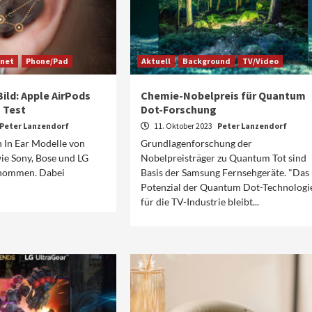
rnet
Phone/Pad
Aktuell
Background
TV/Video
Bild: Apple AirPods
Chemie-Nobelpreis für Quantum
m Test
Dot-Forschung
Peter Lanzendorf
11. Oktober 2023
Peter Lanzendorf
n In Ear Modelle von
Grundlagenforschung der
e Sony, Bose und LG
Nobelpreisträger zu Quantum Tot sind
enommen. Dabei
Basis der Samsung Fernsehgeräte. "Das
Potenzial der Quantum Dot-Technologi
für die TV-Industrie bleibt...