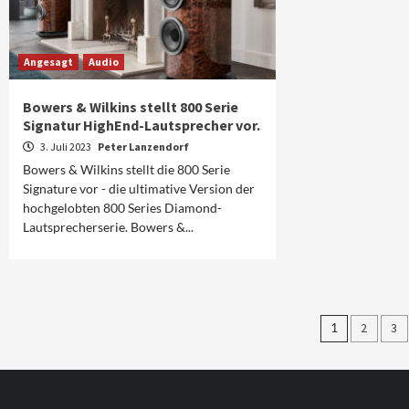
Angesagt
Audio
Bowers & Wilkins stellt 800 Serie
Signatur HighEnd-Lautsprecher vor.
3. Juli 2023
Peter Lanzendorf
Bowers & Wilkins stellt die 800 Serie
Signature vor - die ultimative Version der
hochgelobten 800 Series Diamond-
Lautsprecherserie. Bowers &...
Seiten
1
2
3
der
Beiträg