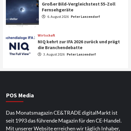
Großer Bild-Vergleichstest 55-Zoll
Fernsehgeräte
Aktuell
Audio
6. August 2026
Peter Lanzendorf
Marantz erweitert sein Heimkino-
Portfolio mit der neue CINEMA Serie 2
3
Wirtschaft
NIQ kehrt zur IFA 2026 zurück und prägt
News aus dem Internet
die Branchendebatte
Großer Bild-Vergleichstest 55-Zoll
3. August 2026
Peter Lanzendorf
Fernsehgeräte
4
Wirtschaft
NIQ kehrt zur IFA 2026 zurück und prägt
die Branchendebatte
5
POS Media
Aktuell
Personen
Wirtschaft
Das Monatsmagazin CE&TRADE digitalMarkt ist
CHERRY baut Vertriebsteam in
seit 1993 das führende Magazin für den CE-Handel.
strategisch wichtigen Märkten aus
6
Mit unserer Website erreichen wir täglich Inhaber,