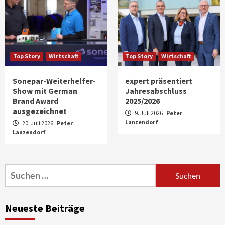
Top Story
Wirtschaft
Top Story
Wirtschaft
Sonepar-Weiterhelfer-
expert präsentiert
Show mit German
Jahresabschluss
Brand Award
2025/2026
ausgezeichnet
9. Juli 2026
Peter
Lanzendorf
20. Juli 2026
Peter
Lanzendorf
Aktuell
Audio
Marantz erweitert sein Heimkino-
Portfolio mit der neue CINEMA Serie 2
3
Suchen
nach:
News aus dem Internet
Großer Bild-Vergleichstest 55-Zoll
Neueste Beiträge
Fernsehgeräte
4