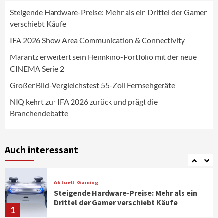
Steigende Hardware-Preise: Mehr als ein Drittel der Gamer
Wirtschaft
verschiebt Käufe
NIQ kehrt zur IFA 2026 zurück und prägt
die Branchendebatte
IFA 2026 Show Area Communication & Connectivity
5
Marantz erweitert sein Heimkino-Portfolio mit der neue
CINEMA Serie 2
Aktuell
Personen
Wirtschaft
CHERRY baut Vertriebsteam in
Großer Bild-Vergleichstest 55-Zoll Fernsehgeräte
strategisch wichtigen Märkten aus
6
NIQ kehrt zur IFA 2026 zurück und prägt die
Branchendebatte
Smart Living
Top Story
Verbraucher setzen immer mehr auf
Klimageräte und Ventilatoren
Auch interessant
7
Aktuell
Gaming
Steigende Hardware-Preise: Mehr als ein
Drittel der Gamer verschiebt Käufe
1