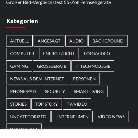
Großer Bild-Vergleichstest 55-Zoll Fernsehgeräte
Im Laufe des Jahres erscheinen thematische
Kategorien
Spielautomaten mit passenden Designs. Im Bereich
von
Magneticslots
können solche saisonalen Slots
AKTUELL
ANGESAGT
AUDIO
BACKGROUND
beispielsweise an Feiertage oder besondere Events
angepasst sein.
COMPUTER
ENERGIE/LICHT
FOTO/VIDEO
GAMING
GROSSGERÄTE
IT TECHNOLOGIE
NEWS AUS DEM INTERNET
PERSONEN
PHONE/PAD
SECURITY
SMART LIVING
STORIES
TOP STORY
TV/VIDEO
UNCATEGORIZED
UNTERNEHMEN
VIDEO NEWS
WIRTSCHAFT