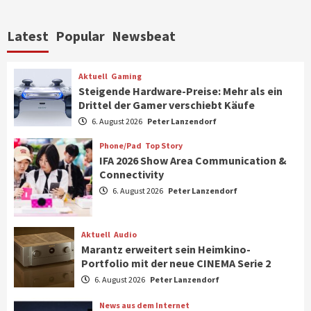
Aktuell
Personen
Wirtschaft
Latest
Popular
Newsbeat
CHERRY baut Vertriebsteam in
strategisch wichtigen Märkten aus
6
Aktuell
Gaming
Steigende Hardware-Preise: Mehr als ein
Drittel der Gamer verschiebt Käufe
Smart Living
Top Story
Verbraucher setzen immer mehr auf
6. August 2026
Peter Lanzendorf
Klimageräte und Ventilatoren
7
Phone/Pad
Top Story
IFA 2026 Show Area Communication &
Connectivity
Aktuell
Gaming
6. August 2026
Peter Lanzendorf
Steigende Hardware-Preise: Mehr als ein
Drittel der Gamer verschiebt Käufe
1
Aktuell
Audio
Marantz erweitert sein Heimkino-
Phone/Pad
Top Story
Portfolio mit der neue CINEMA Serie 2
IFA 2026 Show Area Communication &
6. August 2026
Peter Lanzendorf
Connectivity
2
News aus dem Internet