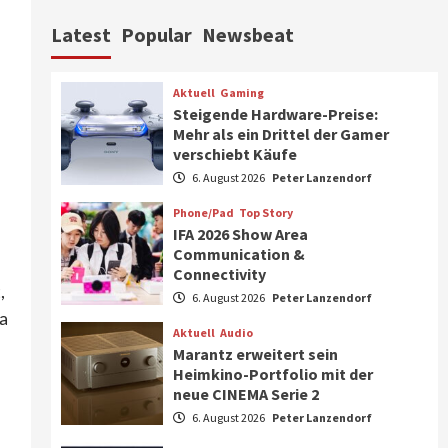
Aktuell
Personen
Wirtschaft
Latest
Popular
Newsbeat
CHERRY baut Vertriebsteam
in strategisch wichtigen
Märkten aus
6
Aktuell
Gaming
Steigende Hardware-Preise:
Smart Living
Top Story
Mehr als ein Drittel der Gamer
Verbraucher setzen immer
verschiebt Käufe
mehr auf Klimageräte und
6. August 2026
Peter Lanzendorf
Ventilatoren
7
Phone/Pad
Top Story
IFA 2026 Show Area
Aktuell
Gaming
Communication &
Steigende Hardware-Preise:
Connectivity
Mehr als ein Drittel der
,
Gamer verschiebt Käufe
6. August 2026
Peter Lanzendorf
1
a
Aktuell
Audio
Phone/Pad
Top Story
Marantz erweitert sein
IFA 2026 Show Area
Heimkino-Portfolio mit der
Communication &
neue CINEMA Serie 2
Connectivity
2
6. August 2026
Peter Lanzendorf