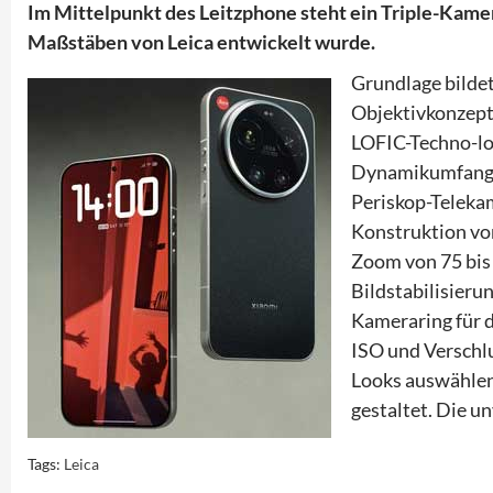
Im Mittelpunkt des Leitzphone steht ein Triple-Kame
Maßstäben von Leica entwickelt wurde.
Grundlage bilde
Objektivkonzept
LOFIC-Techno-log
Dynamikumfang de
Periskop-Teleka
Konstruktion von
Zoom von 75 bis
Bildstabilisieru
Kameraring für d
ISO und Verschlu
Looks auswählen
gestaltet. Die u
Tags:
Leica