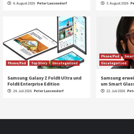
6. August 2026
Peter Lanzendorf
3. August 2026
P
Phone/Pad
Smart
Phone/Pad
Top Story
Uncategorized
Uncategorized
Samsung Galaxy Z Fold8 Ultra und
Samsung erwei
Fold8 Enterprise Edition
um Smart Glass
24. Juli 2026
Peter Lanzendorf
22. Juli 2026
Pet