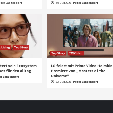
eter Lanzendorf
30. Juli 2026
Peter Lanzendorf
 Living
Top Story
Top Story
TV/Video
tert sein Ecosystem
LG feiert mit Prime Video Heimkin
es für den Alltag
Premiere von „Masters of the
Universe“
er Lanzendorf
22. Juli 2026
Peter Lanzendorf