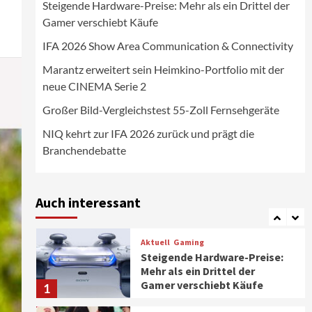
Steigende Hardware-Preise: Mehr als ein Drittel der
Wirtschaft
Gamer verschiebt Käufe
NIQ kehrt zur IFA 2026 zurück
und prägt die
IFA 2026 Show Area Communication & Connectivity
Branchendebatte
5
Marantz erweitert sein Heimkino-Portfolio mit der
neue CINEMA Serie 2
Aktuell
Personen
Wirtschaft
CHERRY baut Vertriebsteam
Großer Bild-Vergleichstest 55-Zoll Fernsehgeräte
in strategisch wichtigen
Märkten aus
6
NIQ kehrt zur IFA 2026 zurück und prägt die
Branchendebatte
Smart Living
Top Story
Verbraucher setzen immer
mehr auf Klimageräte und
Auch interessant
Ventilatoren
7
Aktuell
Gaming
Steigende Hardware-Preise:
Mehr als ein Drittel der
Gamer verschiebt Käufe
1