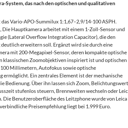
ra-System, das nach den optischen und qualitativen
t das Vario-APO-Summilux 1:1,67–2,9/14-100 ASPH.
, Die Hauptkamera arbeitet mit einem 1-Zoll-Sensor und
ie (Lateral Overflow Integration Capacitor), die den
utlich erweitern soll. Ergänzt wird sie durch eine
mera mit 200-Megapixel-Sensor, deren kompakte optische
 klassischen Zoomobjektiven inspiriert ist und optischen
 100 Millimetern, Autofokus sowie optische
ng ermöglicht. Ein zentrales Element ist der mechanische
ie Bedienung. Über ihn lassen sich Zoom, Belichtungswert
sszeit stufenlos steuern, Brennweiten wechseln oder Leic
. Die Benutzeroberfläche des Leitzphone wurde von Leica
nverbindliche Preisempfehlung liegt bei 1.999 Euro.