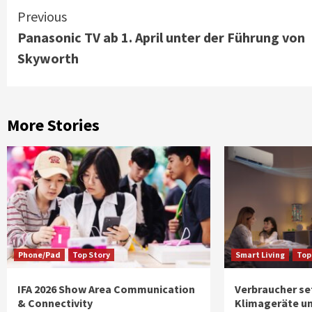
Continue
Previous
Panasonic TV ab 1. April unter der Führung von
Reading
Skyworth
More Stories
Phone/Pad
Top Story
Smart Living
Top
IFA 2026 Show Area Communication
Verbraucher se
& Connectivity
Klimageräte un