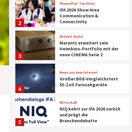
Phone/Pad
Top Story
IFA 2026 Show Area
Communication &
Connectivity
2
Aktuell
Audio
Marantz erweitert sein
Heimkino-Portfolio mit der
neue CINEMA Serie 2
3
News aus dem Internet
Großer Bild-Vergleichstest
55-Zoll Fernsehgeräte
4
Wirtschaft
NIQ kehrt zur IFA 2026 zurück
und prägt die
Branchendebatte
5