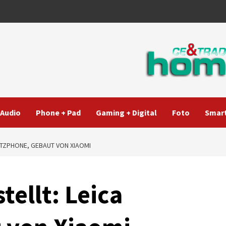
Audio
Phone + Pad
Gaming + Digital
Foto
Smart
EITZPHONE, GEBAUT VON XIAOMI
tellt: Leica