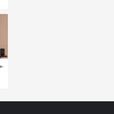
Smart Living
Top Story
Verbraucher setzen immer
mehr auf Klimageräte und
Ventilatoren
7
o-