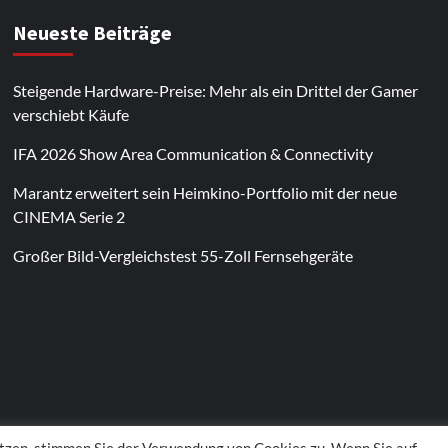
Neueste Beiträge
Steigende Hardware-Preise: Mehr als ein Drittel der Gamer
verschiebt Käufe
IFA 2026 Show Area Communication & Connectivity
Marantz erweitert sein Heimkino-Portfolio mit der neue
CINEMA Serie 2
Großer Bild-Vergleichstest 55-Zoll Fernsehgeräte
Im Laufe des Jahres erscheinen thematische
Spielautomaten mit passenden Designs. Im Bereich
von
Magneticslots
können solche saisonalen Slots
beispielsweise an Feiertage oder besondere Events
angepasst sein.