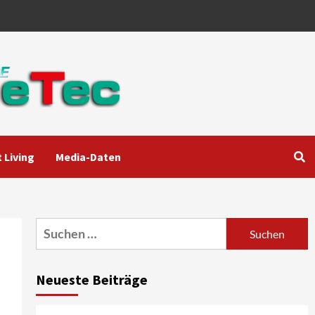
 Living
Media-Daten
Aktuell
Audio
Marantz erweitert sein
Heimkino-Portfolio mit der
neue CINEMA Serie 2
3
Suchen
nach:
News aus dem Internet
Großer Bild-Vergleichstest
Neueste Beiträge
55-Zoll Fernsehgeräte
4