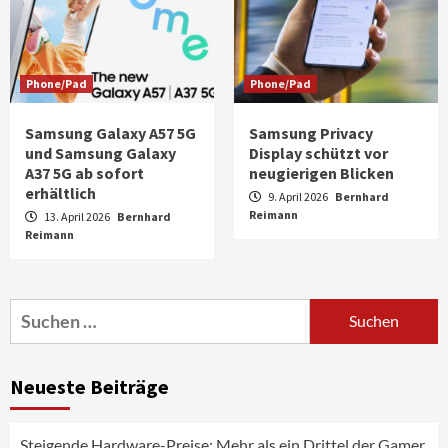
Phone/Pad
Phone/Pad
Samsung Galaxy A57 5G
Samsung Privacy
und Samsung Galaxy
Display schützt vor
A37 5G ab sofort
neugierigen Blicken
erhältlich
9. April 2026
Bernhard
Reimann
13. April 2026
Bernhard
Reimann
Aktuell
Audio
Marantz erweitert sein Heimkino-
Portfolio mit der neue CINEMA Serie 2
3
Suchen
nach:
News aus dem Internet
Großer Bild-Vergleichstest 55-Zoll
Neueste Beiträge
Fernsehgeräte
4
Steigende Hardware-Preise: Mehr als ein Drittel der Gamer