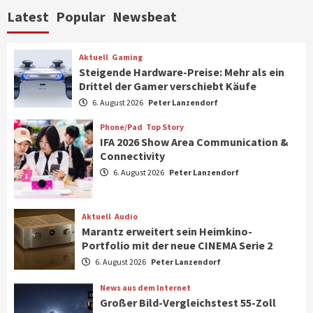
Aktuell
Personen
Wirtschaft
Latest
Popular
Newsbeat
CHERRY baut Vertriebsteam in
strategisch wichtigen Märkten aus
6
Aktuell
Gaming
Steigende Hardware-Preise: Mehr als ein
Drittel der Gamer verschiebt Käufe
Smart Living
Top Story
Verbraucher setzen immer mehr auf
6. August 2026
Peter Lanzendorf
Klimageräte und Ventilatoren
7
Phone/Pad
Top Story
IFA 2026 Show Area Communication &
Connectivity
Aktuell
Gaming
6. August 2026
Peter Lanzendorf
Steigende Hardware-Preise: Mehr als ein
Drittel der Gamer verschiebt Käufe
1
Aktuell
Audio
Marantz erweitert sein Heimkino-
Phone/Pad
Top Story
Portfolio mit der neue CINEMA Serie 2
IFA 2026 Show Area Communication &
6. August 2026
Peter Lanzendorf
Connectivity
2
News aus dem Internet
Großer Bild-Vergleichstest 55-Zoll