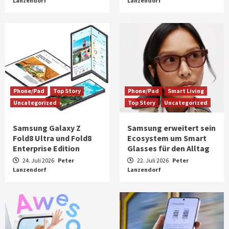
Lanzendorf
Lanzendorf
Phone/Pad
Top Story
Phone/Pad
Smart Living
Uncategorized
Top Story
Uncategorized
Samsung Galaxy Z
Samsung erweitert sein
Fold8 Ultra und Fold8
Ecosystem um Smart
Enterprise Edition
Glasses für den Alltag
24. Juli 2026
Peter
22. Juli 2026
Peter
Lanzendorf
Lanzendorf