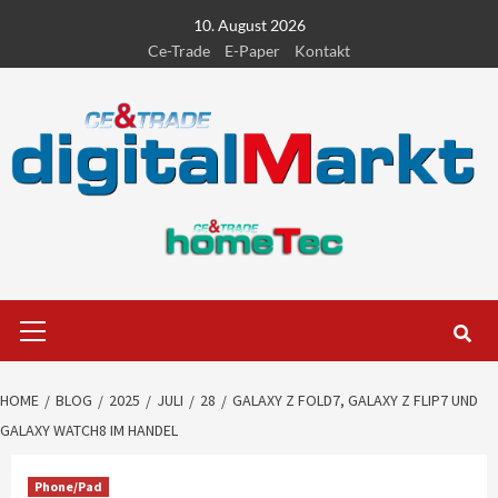
Skip
10. August 2026
to
Ce-Trade
E-Paper
Kontakt
content
Primary
Menu
HOME
BLOG
2025
JULI
28
GALAXY Z FOLD7, GALAXY Z FLIP7 UND
GALAXY WATCH8 IM HANDEL
Phone/Pad