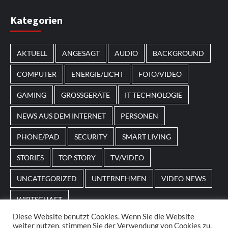
Im Laufe des Jahres erscheinen thematische
Kategorien
Spielautomaten mit passenden Designs. Im Bereich
von
Magneticslots
können solche saisonalen Slots
AKTUELL
ANGESAGT
AUDIO
BACKGROUND
beispielsweise an Feiertage oder besondere Events
angepasst sein.
COMPUTER
ENERGIE/LICHT
FOTO/VIDEO
GAMING
GROSSGERÄTE
IT TECHNOLOGIE
NEWS AUS DEM INTERNET
PERSONEN
PHONE/PAD
SECURITY
SMART LIVING
STORIES
TOP STORY
TV/VIDEO
UNCATEGORIZED
UNTERNEHMEN
VIDEO NEWS
WIRTSCHAFT
Diese Website benutzt Cookies. Wenn Sie die Website
weiter nutzen, stimmen Sie der Verwendung von Cookies zu.