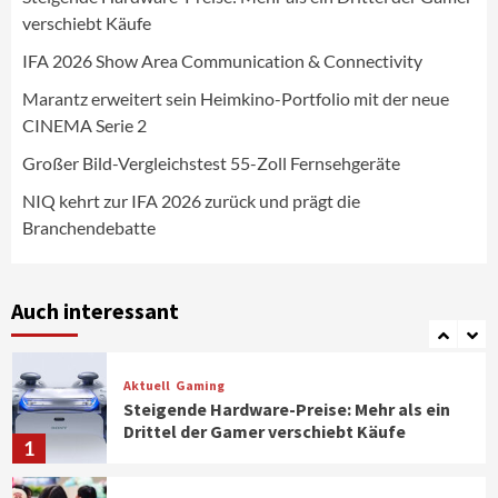
Wirtschaft
verschiebt Käufe
NIQ kehrt zur IFA 2026 zurück und prägt
die Branchendebatte
IFA 2026 Show Area Communication & Connectivity
5
Marantz erweitert sein Heimkino-Portfolio mit der neue
CINEMA Serie 2
Aktuell
Personen
Wirtschaft
CHERRY baut Vertriebsteam in
Großer Bild-Vergleichstest 55-Zoll Fernsehgeräte
strategisch wichtigen Märkten aus
6
NIQ kehrt zur IFA 2026 zurück und prägt die
Branchendebatte
Smart Living
Top Story
Verbraucher setzen immer mehr auf
Klimageräte und Ventilatoren
Auch interessant
7
Aktuell
Gaming
Steigende Hardware-Preise: Mehr als ein
Drittel der Gamer verschiebt Käufe
1