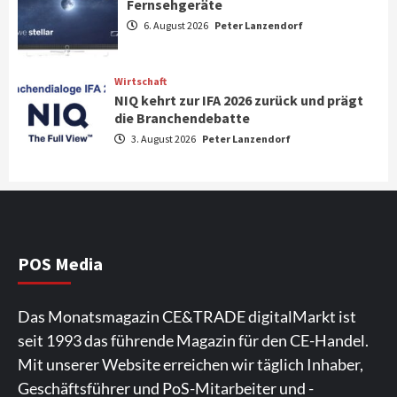
Fernsehgeräte
Aktuell
Audio
6. August 2026
Peter Lanzendorf
Marantz erweitert sein Heimkino-
Portfolio mit der neue CINEMA Serie 2
3
Wirtschaft
NIQ kehrt zur IFA 2026 zurück und prägt
News aus dem Internet
die Branchendebatte
Großer Bild-Vergleichstest 55-Zoll
3. August 2026
Peter Lanzendorf
Fernsehgeräte
4
Wirtschaft
NIQ kehrt zur IFA 2026 zurück und prägt
die Branchendebatte
5
POS Media
Aktuell
Personen
Wirtschaft
Das Monatsmagazin CE&TRADE digitalMarkt ist
CHERRY baut Vertriebsteam in
seit 1993 das führende Magazin für den CE-Handel.
strategisch wichtigen Märkten aus
6
Mit unserer Website erreichen wir täglich Inhaber,
Geschäftsführer und PoS-Mitarbeiter und -