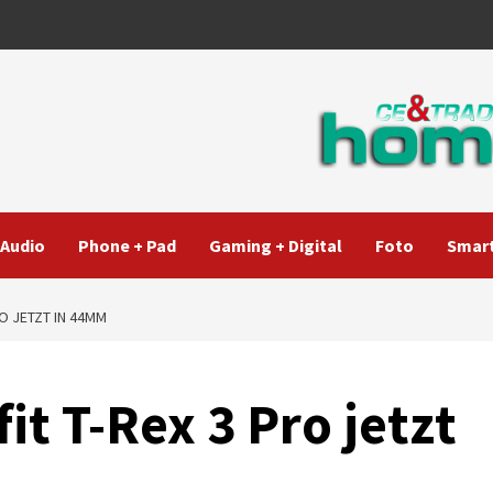
Audio
Phone + Pad
Gaming + Digital
Foto
Smart
RO JETZT IN 44MM
t T-Rex 3 Pro jetzt