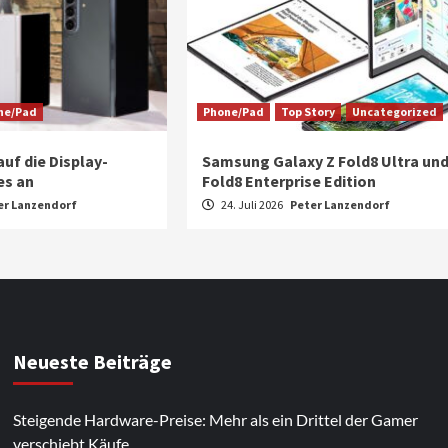
ne/Pad
Phone/Pad
Top Story
Uncategorized
uf die Display-
Samsung Galaxy Z Fold8 Ultra un
es an
Fold8 Enterprise Edition
er Lanzendorf
24. Juli 2026
Peter Lanzendorf
Neueste Beiträge
Steigende Hardware-Preise: Mehr als ein Drittel der Gamer
verschiebt Käufe