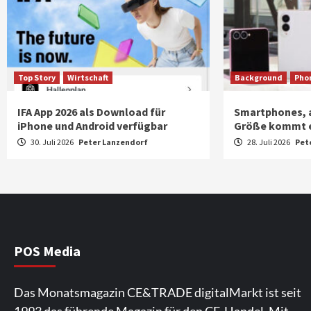
Top Story
Wirtschaft
Background
Pho
IFA App 2026 als Download für
Smartphones, a
iPhone und Android verfügbar
Größe kommt 
30. Juli 2026
Peter Lanzendorf
28. Juli 2026
Pet
POS Media
Das Monatsmagazin CE&TRADE digitalMarkt ist seit
1993 das führende Magazin für den CE-Handel. Mit