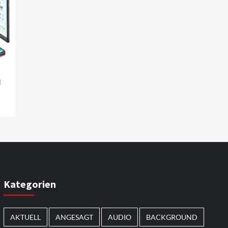
d
Kategorien
AKTUELL
ANGESAGT
AUDIO
BACKGROUND