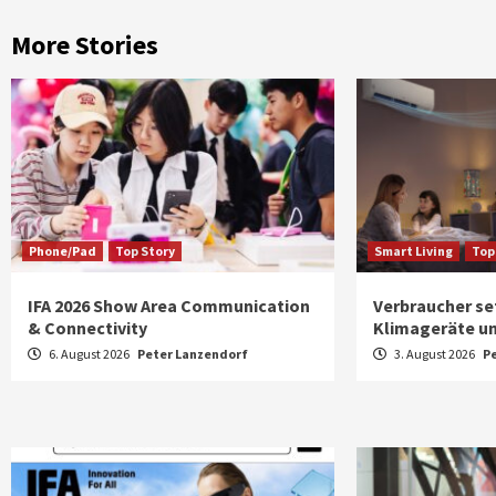
More Stories
Phone/Pad
Top Story
Smart Living
Top
IFA 2026 Show Area Communication
Verbraucher se
& Connectivity
Klimageräte un
6. August 2026
Peter Lanzendorf
3. August 2026
P