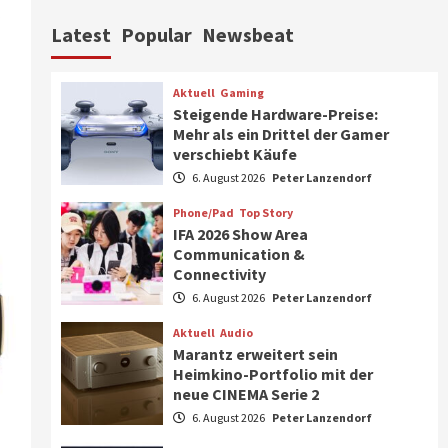
,
Aktuell
Personen
Wirtschaft
Latest
Popular
Newsbeat
CHERRY baut Vertriebsteam
in strategisch wichtigen
Märkten aus
6
Aktuell
Gaming
Steigende Hardware-Preise:
Smart Living
Top Story
Mehr als ein Drittel der Gamer
Verbraucher setzen immer
verschiebt Käufe
mehr auf Klimageräte und
6. August 2026
Peter Lanzendorf
Ventilatoren
7
Phone/Pad
Top Story
IFA 2026 Show Area
Aktuell
Gaming
Communication &
Steigende Hardware-Preise:
Connectivity
Mehr als ein Drittel der
Gamer verschiebt Käufe
6. August 2026
Peter Lanzendorf
1
Aktuell
Audio
Phone/Pad
Top Story
Marantz erweitert sein
IFA 2026 Show Area
Heimkino-Portfolio mit der
Communication &
neue CINEMA Serie 2
Connectivity
2
6. August 2026
Peter Lanzendorf