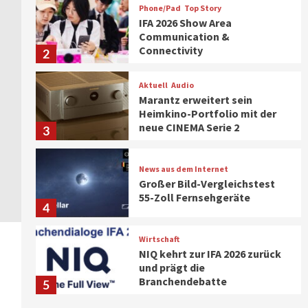
Phone/Pad
Top Story
IFA 2026 Show Area
Communication &
Connectivity
2
Aktuell
Audio
Marantz erweitert sein
Heimkino-Portfolio mit der
neue CINEMA Serie 2
3
News aus dem Internet
Großer Bild-Vergleichstest
55-Zoll Fernsehgeräte
4
Wirtschaft
NIQ kehrt zur IFA 2026 zurück
und prägt die
Branchendebatte
5