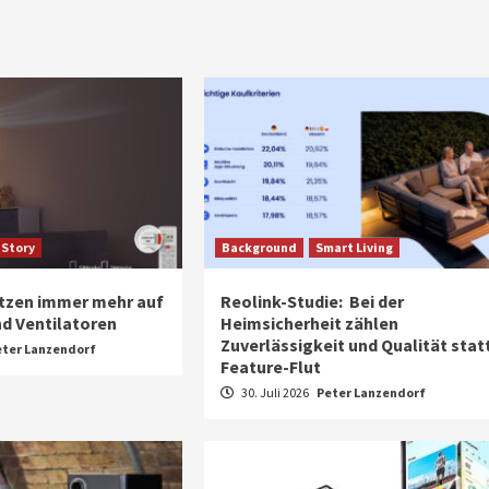
 Story
Background
Smart Living
tzen immer mehr auf
Reolink-Studie: Bei der
d Ventilatoren
Heimsicherheit zählen
Zuverlässigkeit und Qualität stat
eter Lanzendorf
Feature-Flut
30. Juli 2026
Peter Lanzendorf