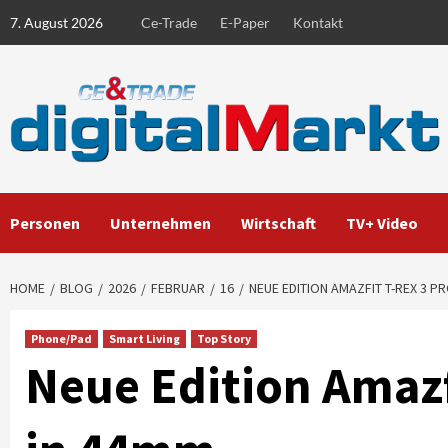
Skip
7. August 2026
Ce-Trade
E-Paper
Kontakt
to
content
Personen
Unternehmen
Wirtschaft
TV+ Video
HOME
BLOG
2026
FEBRUAR
16
NEUE EDITION AMAZFIT T-REX 3 P
Phone/Pad
Smart Living
Top Story
Neue Edition Amazfi