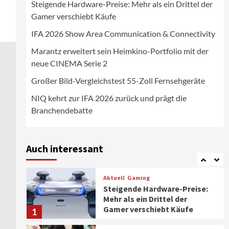
Steigende Hardware-Preise: Mehr als ein Drittel der
Wirtschaft
Gamer verschiebt Käufe
NIQ kehrt zur IFA 2026 zurück
und prägt die
IFA 2026 Show Area Communication & Connectivity
Branchendebatte
5
Marantz erweitert sein Heimkino-Portfolio mit der
neue CINEMA Serie 2
Aktuell
Personen
Wirtschaft
CHERRY baut Vertriebsteam
Großer Bild-Vergleichstest 55-Zoll Fernsehgeräte
in strategisch wichtigen
Märkten aus
6
NIQ kehrt zur IFA 2026 zurück und prägt die
Branchendebatte
Smart Living
Top Story
Verbraucher setzen immer
mehr auf Klimageräte und
Auch interessant
Ventilatoren
7
Aktuell
Gaming
Steigende Hardware-Preise:
Mehr als ein Drittel der
Gamer verschiebt Käufe
1