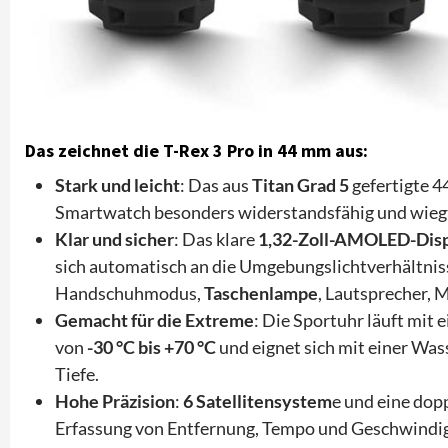
Das zeichnet die T-Rex 3 Pro in 44 mm aus:
Stark und leicht
: Das aus
Titan Grad 5
gefertigte 4
Smartwatch besonders widerstandsfähig und wieg
Klar und sicher
: Das klare
1,32-Zoll-AMOLED-Dis
sich automatisch an die Umgebungslichtverhältni
Handschuhmodus,
Taschenlampe
, Lautsprecher, 
Gemacht für die Extreme
: Die Sportuhr läuft mit 
von
-30 °C bis +70 °C
und eignet sich mit einer Was
Tiefe.
Hohe Präzision
:
6 Satellitensystem
e und eine dopp
Erfassung von Entfernung, Tempo und Geschwindig