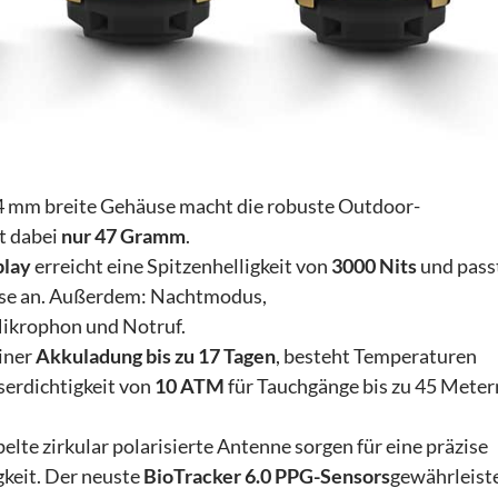
4 mm breite Gehäuse macht die robuste Outdoor-
t dabei
nur 47 Gramm
.
play
erreicht eine Spitzenhelligkeit von
3000 Nits
und pass
sse an. Außerdem: Nachtmodus,
Mikrophon und Notruf.
einer
Akkuladung bis zu 17 Tagen
, besteht Temperaturen
serdichtigkeit von
10 ATM
für Tauchgänge bis zu 45 Meter
elte zirkular polarisierte Antenne sorgen für eine präzise
keit. Der neuste
BioTracker 6.0 PPG-Sensors
gewährleist