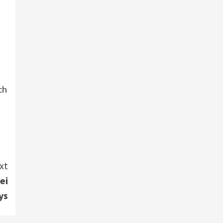
Smart Living
Top Story
Verbraucher setzen immer
mehr auf Klimageräte und
Ventilatoren
7
ch
xt
ei
ys