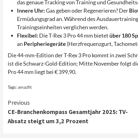
das genaue Tracking von Training und Gesundheits
Innere Uhr:
Gas geben oder Regenerieren? Der
Bio
Ermüdungsgrad an. Während des Ausdauertrainings 
Trainingseinheiten verglichen werden.
Flexibel:
Die T-Rex 3 Pro 44 mm bietet
über 180 S
an
Peripheriegeräte
(Herzfrequenzgurt, Tachomete
Die 44-mm-Edition der T-Rex 3 Pro kommt in zwei Schri
ist die Schwarz-Gold-Edition; Mitte November folgt die
Pro 44 mm liegt bei € 399,90.
Tags:
amazfit
Continue
Previous
CE-Branchenkompass Gesamtjahr 2025: TV-
Reading
Absatz steigt um 3,2 Prozent