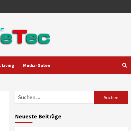
 Living
Media-Daten
Aktuell
Audio
Marantz erweitert sein
Heimkino-Portfolio mit der
neue CINEMA Serie 2
3
Suchen
nach:
News aus dem Internet
Großer Bild-Vergleichstest
Neueste Beiträge
55-Zoll Fernsehgeräte
4