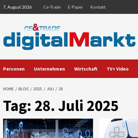
Skip
7. August 2026
Ce-Trade
E-Paper
Kontakt
to
content
Personen
Unternehmen
Wirtschaft
TV+ Video
HOME
BLOG
2025
JULI
28
Tag:
28. Juli 2025