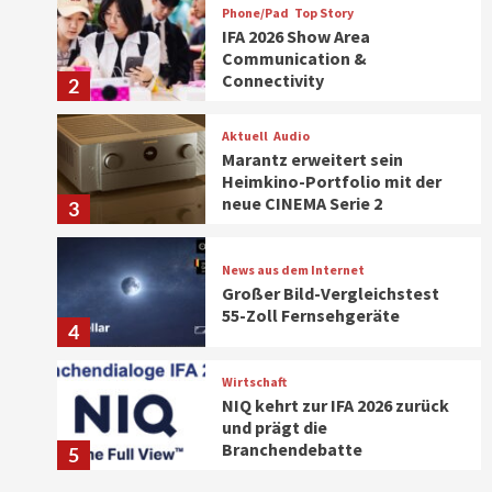
Phone/Pad
Top Story
IFA 2026 Show Area
Communication &
Connectivity
2
Aktuell
Audio
Marantz erweitert sein
Heimkino-Portfolio mit der
neue CINEMA Serie 2
3
News aus dem Internet
Großer Bild-Vergleichstest
55-Zoll Fernsehgeräte
4
Wirtschaft
NIQ kehrt zur IFA 2026 zurück
und prägt die
Branchendebatte
5