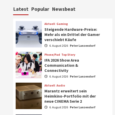
Aktuell
Personen
Wirtschaft
Latest
Popular
Newsbeat
CHERRY baut Vertriebsteam
in strategisch wichtigen
Märkten aus
6
Aktuell
Gaming
Steigende Hardware-Preise:
Smart Living
Top Story
Mehr als ein Drittel der Gamer
Verbraucher setzen immer
verschiebt Käufe
mehr auf Klimageräte und
6. August 2026
Peter Lanzendorf
Ventilatoren
7
Phone/Pad
Top Story
IFA 2026 Show Area
Aktuell
Gaming
Communication &
Steigende Hardware-Preise:
Connectivity
Mehr als ein Drittel der
Gamer verschiebt Käufe
6. August 2026
Peter Lanzendorf
1
Aktuell
Audio
Phone/Pad
Top Story
Marantz erweitert sein
IFA 2026 Show Area
Heimkino-Portfolio mit der
Communication &
neue CINEMA Serie 2
Connectivity
2
6. August 2026
Peter Lanzendorf