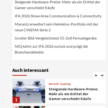
Steigende Hardware-Preise: Mehr als ein Drittel der
Wirtschaft
Gamer verschiebt Käufe
NIQ kehrt zur IFA 2026 zurück
und prägt die
IFA 2026 Show Area Communication & Connectivity
Branchendebatte
5
Marantz erweitert sein Heimkino-Portfolio mit der
neue CINEMA Serie 2
Aktuell
Personen
Wirtschaft
CHERRY baut Vertriebsteam
Großer Bild-Vergleichstest 55-Zoll Fernsehgeräte
in strategisch wichtigen
Märkten aus
6
NIQ kehrt zur IFA 2026 zurück und prägt die
Branchendebatte
Smart Living
Top Story
Verbraucher setzen immer
mehr auf Klimageräte und
Auch interessant
Ventilatoren
7
Aktuell
Gaming
Steigende Hardware-Preise:
Mehr als ein Drittel der
Gamer verschiebt Käufe
1