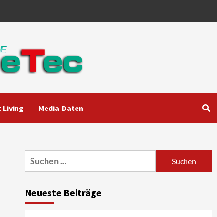
 Living
Media-Daten
Aktuell
Audio
Marantz erweitert sein
Heimkino-Portfolio mit der
neue CINEMA Serie 2
3
Suchen
nach:
News aus dem Internet
Großer Bild-Vergleichstest
Neueste Beiträge
55-Zoll Fernsehgeräte
4