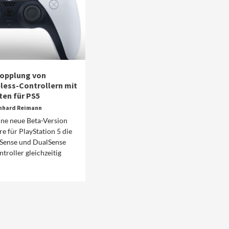
Kopplung von
less-Controllern mit
en für PS5
nhard Reimann
eine neue Beta-Version
e für PlayStation 5 die
lSense und DualSense
troller gleichzeitig