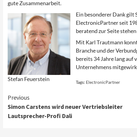
gute Zusammenarbeit.
Ein besonderer Dank gilt 
ElectronicPartner seit 1
beratend zur Seite stehen
Mit Karl Trautmann konnt
Branche und der Verbundg
bereits 34 Jahre lang auf
Unternehmens mitgewirkt,
Stefan Feuerstein
Tags:
ElectronicPartner
Continue
Previous
Simon Carstens wird neuer Vertriebsleiter
Reading
Lautsprecher-Profi Dali