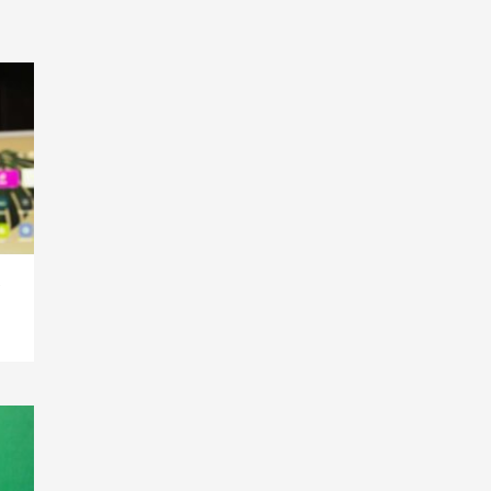
Smart Living
Top Story
Verbraucher setzen immer
mehr auf Klimageräte und
Ventilatoren
7