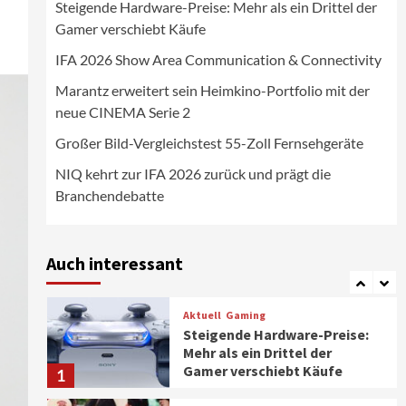
Steigende Hardware-Preise: Mehr als ein Drittel der
Wirtschaft
Gamer verschiebt Käufe
NIQ kehrt zur IFA 2026 zurück
und prägt die
IFA 2026 Show Area Communication & Connectivity
Branchendebatte
5
Marantz erweitert sein Heimkino-Portfolio mit der
neue CINEMA Serie 2
Aktuell
Personen
Wirtschaft
CHERRY baut Vertriebsteam
Großer Bild-Vergleichstest 55-Zoll Fernsehgeräte
in strategisch wichtigen
Märkten aus
6
NIQ kehrt zur IFA 2026 zurück und prägt die
Branchendebatte
Smart Living
Top Story
Verbraucher setzen immer
mehr auf Klimageräte und
Auch interessant
Ventilatoren
7
Aktuell
Gaming
Steigende Hardware-Preise:
Mehr als ein Drittel der
Gamer verschiebt Käufe
1