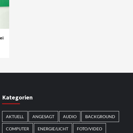
ei
Kategorien
AKTUELL
ANGESAGT
AUDIO
BACKGROUND
COMPUTER
ENERGIE/LICHT
FOTO/VIDEO