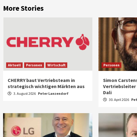
More Stories
Aktuell
Personen
Wirtschaft
Personen
CHERRY baut Vertriebsteam in
Simon Carstens
strategisch wichtigen Märkten aus
Vertriebsleiter
Dali
3. August 2026
Peter Lanzendorf
30. April 2026
Pet