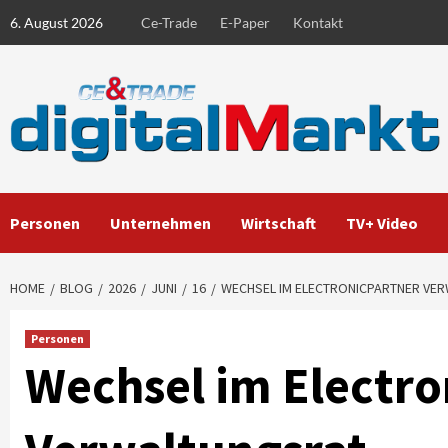
Skip
6. August 2026
Ce-Trade
E-Paper
Kontakt
to
content
Personen
Unternehmen
Wirtschaft
TV+ Video
HOME
BLOG
2026
JUNI
16
WECHSEL IM ELECTRONICPARTNER VE
Personen
Wechsel im Electro