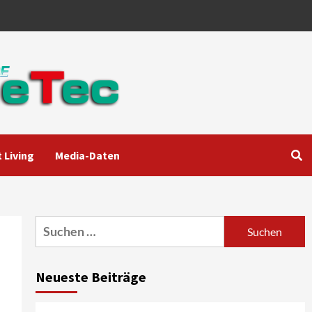
 Living
Media-Daten
Aktuell
Audio
Marantz erweitert sein
Heimkino-Portfolio mit der
neue CINEMA Serie 2
3
Suchen
nach:
News aus dem Internet
Großer Bild-Vergleichstest
Neueste Beiträge
55-Zoll Fernsehgeräte
4