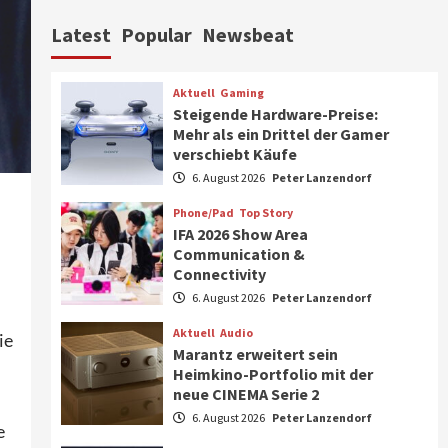
Aktuell
Personen
Wirtschaft
Latest
Popular
Newsbeat
CHERRY baut Vertriebsteam
in strategisch wichtigen
Märkten aus
6
Aktuell
Gaming
Steigende Hardware-Preise:
Smart Living
Top Story
Mehr als ein Drittel der Gamer
Verbraucher setzen immer
verschiebt Käufe
mehr auf Klimageräte und
6. August 2026
Peter Lanzendorf
Ventilatoren
7
Phone/Pad
Top Story
IFA 2026 Show Area
Aktuell
Gaming
Communication &
Steigende Hardware-Preise:
Connectivity
Mehr als ein Drittel der
Gamer verschiebt Käufe
6. August 2026
Peter Lanzendorf
1
Aktuell
Audio
ie
Phone/Pad
Top Story
Marantz erweitert sein
IFA 2026 Show Area
Heimkino-Portfolio mit der
Communication &
neue CINEMA Serie 2
Connectivity
2
6. August 2026
Peter Lanzendorf
e