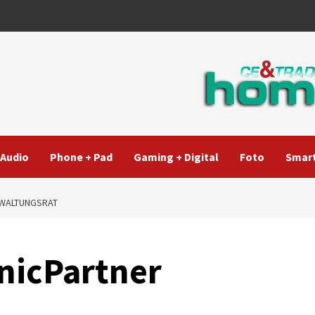
Audio
Phone + Pad
Gaming + Digital
Foto
Smart
RWALTUNGSRAT
nicPartner