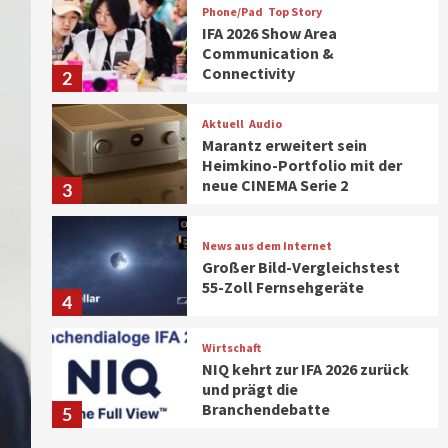
Phone/Pad
Top Story
IFA 2026 Show Area
Communication &
Connectivity
2
Aktuell
Audio
Marantz erweitert sein
Heimkino-Portfolio mit der
neue CINEMA Serie 2
3
News aus dem Internet
Großer Bild-Vergleichstest
55-Zoll Fernsehgeräte
4
Wirtschaft
NIQ kehrt zur IFA 2026 zurück
und prägt die
Branchendebatte
5