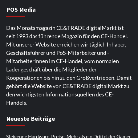
die Branchendebatte
5
POS Media
Aktuell
Personen
Wirtschaft
Das Monatsmagazin CE&TRADE digitalMarkt ist
CHERRY baut Vertriebsteam in
seit 1993 das führende Magazin für den CE-Handel.
strategisch wichtigen Märkten aus
6
Mit unserer Website erreichen wir täglich Inhaber,
Geschäftsführer und PoS-Mitarbeiter und -
Smart Living
Top Story
Mitarbeiterinnen im CE-Handel, vom normalen
Verbraucher setzen immer mehr auf
Ladengeschäft über die Mitglieder der
Klimageräte und Ventilatoren
7
Kooperationen bis hin zu den Großvertrieben. Damit
gehört die Website von CE&TRADE digitalMarkt zu
den wichtigsten Informationsquellen des CE-
Handels.
Spieler aus Lettland können es ausprobieren. Die
Viele Spieler bevorzugen die Nutzung der App für ein
Fans von Online-Slots besuchen die Seite
Die Gaming-Plattform bietet eine große Auswahl an
Ein weiterer Ort, an dem man Spielautomaten
Neueste Beiträge
Plattform bietet Casinospiele und verschiedene
komfortables Spielerlebnis. Die App ermöglicht
regelmäßig. Die Plattform bietet farbenfrohe
Spielautomaten. Die Benutzeroberfläche ist auf eine
entdecken kann, ist. Die Seite legt den Schwerpunkt
Boni.
https://rollingslots-de.bet/
Die Website
https://lapalingo1.de/
eine schnelle Anmeldung und
Spielautomaten und ein rasantes Spielvergnügen.
reibungslose Navigation ausgelegt. Spieler können
auf ungezwungene Unterhaltung und
Steigende Hardware-Preise: Mehr als ein Drittel der Gamer