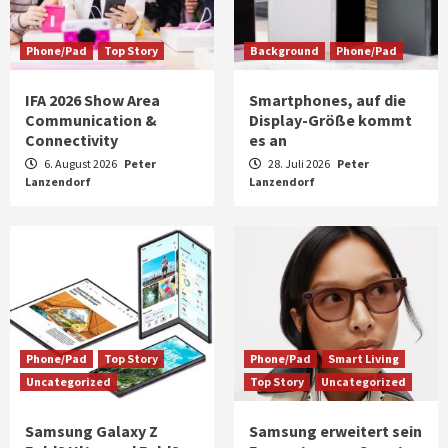
Phone/Pad
Top Story
Background
Phone/Pad
IFA 2026 Show Area
Smartphones, auf die
Communication &
Display-Größe kommt
Connectivity
es an
6. August 2026
Peter
28. Juli 2026
Peter
Lanzendorf
Lanzendorf
Phone/Pad
Top Story
Phone/Pad
Smart Living
Uncategorized
Top Story
Uncategorized
Samsung Galaxy Z
Samsung erweitert sein