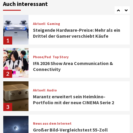
Klimageräte und Ventilatoren
Auch interessant
7
Aktuell
Gaming
Steigende Hardware-Preise: Mehr als ein
Drittel der Gamer verschiebt Käufe
1
Phone/Pad
Top Story
IFA 2026 Show Area Communication &
Connectivity
2
Aktuell
Audio
Marantz erweitert sein Heimkino-
Portfolio mit der neue CINEMA Serie 2
3
News aus dem Internet
Großer Bild-Vergleichstest 55-Zoll