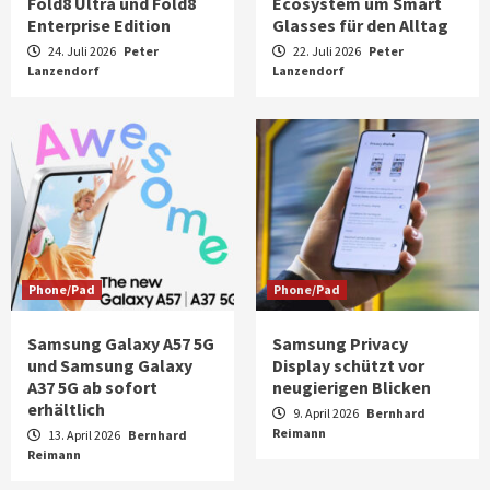
Fold8 Ultra und Fold8
Ecosystem um Smart
Enterprise Edition
Glasses für den Alltag
24. Juli 2026
Peter
22. Juli 2026
Peter
Lanzendorf
Lanzendorf
Phone/Pad
Phone/Pad
Samsung Galaxy A57 5G
Samsung Privacy
und Samsung Galaxy
Display schützt vor
A37 5G ab sofort
neugierigen Blicken
erhältlich
9. April 2026
Bernhard
Reimann
13. April 2026
Bernhard
Reimann
Aktuell
Audio
Marantz erweitert sein Heimkino-