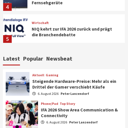
Fernsehgeräte
4
Wirtschaft
NIQ kehrt zur IFA 2026 zurück und prägt
die Branchendebatte
5
Aktuell
Personen
Wirtschaft
Latest
Popular
Newsbeat
CHERRY baut Vertriebsteam in
strategisch wichtigen Märkten aus
6
Aktuell
Gaming
Steigende Hardware-Preise: Mehr als ein
Drittel der Gamer verschiebt Käufe
Smart Living
Top Story
Verbraucher setzen immer mehr auf
6. August 2026
Peter Lanzendorf
Klimageräte und Ventilatoren
7
Phone/Pad
Top Story
IFA 2026 Show Area Communication &
Connectivity
Aktuell
Gaming
6. August 2026
Peter Lanzendorf
Steigende Hardware-Preise: Mehr als ein