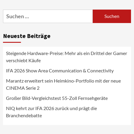
Portfolio mit der neue CINEMA Serie 2
3
Suchen
nach:
News aus dem Internet
Großer Bild-Vergleichstest 55-Zoll
Neueste Beiträge
Fernsehgeräte
4
Steigende Hardware-Preise: Mehr als ein Drittel der Gamer
Wirtschaft
verschiebt Käufe
NIQ kehrt zur IFA 2026 zurück und prägt
die Branchendebatte
IFA 2026 Show Area Communication & Connectivity
5
Marantz erweitert sein Heimkino-Portfolio mit der neue
CINEMA Serie 2
Aktuell
Personen
Wirtschaft
CHERRY baut Vertriebsteam in
Großer Bild-Vergleichstest 55-Zoll Fernsehgeräte
strategisch wichtigen Märkten aus
6
NIQ kehrt zur IFA 2026 zurück und prägt die
Branchendebatte
Smart Living
Top Story
Verbraucher setzen immer mehr auf