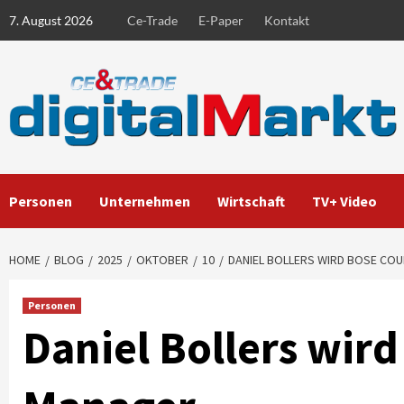
Skip
7. August 2026
Ce-Trade
E-Paper
Kontakt
to
content
Personen
Unternehmen
Wirtschaft
TV+ Video
HOME
BLOG
2025
OKTOBER
10
DANIEL BOLLERS WIRD BOSE CO
Personen
Daniel Bollers wir