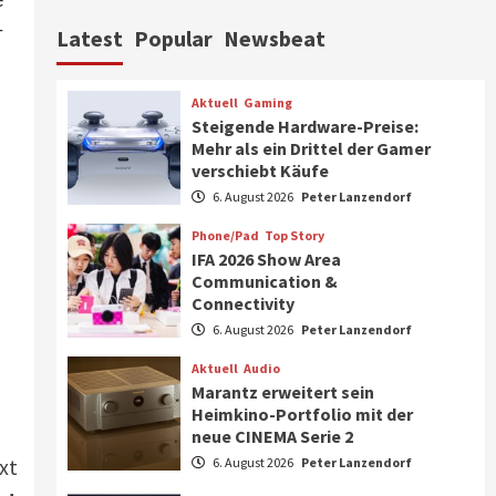
Aktuell
Personen
Wirtschaft
-
Latest
Popular
Newsbeat
CHERRY baut Vertriebsteam
in strategisch wichtigen
Märkten aus
6
Aktuell
Gaming
Steigende Hardware-Preise:
Smart Living
Top Story
Mehr als ein Drittel der Gamer
Verbraucher setzen immer
verschiebt Käufe
mehr auf Klimageräte und
6. August 2026
Peter Lanzendorf
Ventilatoren
7
Phone/Pad
Top Story
IFA 2026 Show Area
Aktuell
Gaming
Communication &
Steigende Hardware-Preise:
Connectivity
Mehr als ein Drittel der
Gamer verschiebt Käufe
6. August 2026
Peter Lanzendorf
1
Aktuell
Audio
Phone/Pad
Top Story
Marantz erweitert sein
IFA 2026 Show Area
Heimkino-Portfolio mit der
Communication &
neue CINEMA Serie 2
Connectivity
2
xt
6. August 2026
Peter Lanzendorf