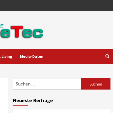
 Living
Media-Daten
Aktuell
Audio
Marantz erweitert sein
Heimkino-Portfolio mit der
neue CINEMA Serie 2
3
Suchen
nach:
News aus dem Internet
Großer Bild-Vergleichstest
Neueste Beiträge
55-Zoll Fernsehgeräte
4