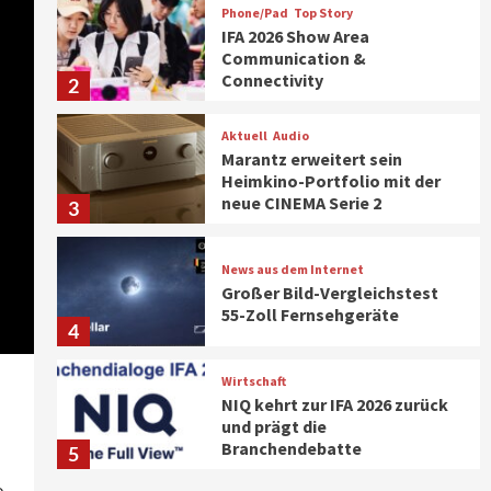
Phone/Pad
Top Story
IFA 2026 Show Area
Communication &
Connectivity
2
Aktuell
Audio
Marantz erweitert sein
Heimkino-Portfolio mit der
neue CINEMA Serie 2
3
News aus dem Internet
Großer Bild-Vergleichstest
55-Zoll Fernsehgeräte
4
Wirtschaft
NIQ kehrt zur IFA 2026 zurück
und prägt die
Branchendebatte
5
e