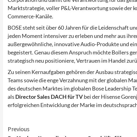
Marktstrategie, voller P&L-Verantwortung sowie der ko
Commerce-Kanäle.
BOSE steht seit über 60 Jahren für die Leidenschaft u
jeden Moment intensiver zu erleben und mehr aus ihre
außergewöhnliche, innovative Audio-Produkte und ein
begeistert. Genau diesem Anspruch möchte Bollers ge
strategisch neu positioniere, Vertrauen im Handel zur
Zu seinen Kernaufgaben gehören der Ausbau strategisc
Teams sowie die enge Verzahnung mit der globalen Mar
des deutschen Marktes im globalen Bose Leadership Tea
als
Director Sales DACH für TV
bei der Hisense Goren
erfolgreichen Entwicklung der Marke im deutschsprac
Continue
Previous