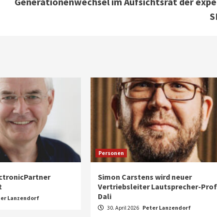
Generationenwechsel im Aufsichtsrat der expe
S
Personen
ctronicPartner
Simon Carstens wird neuer
t
Vertriebsleiter Lautsprecher-Prof
Dali
er Lanzendorf
30. April 2026
Peter Lanzendorf