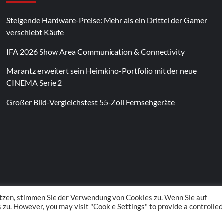
Steigende Hardware-Preise: Mehr als ein Drittel der Gamer
verschiebt Käufe
IFA 2026 Show Area Communication & Connectivity
Marantz erweitert sein Heimkino-Portfolio mit der neue
CINEMA Serie 2
Großer Bild-Vergleichstest 55-Zoll Fernsehgeräte
Im Laufe des Jahres erscheinen thematische
Spielautomaten mit passenden Designs. Im Bereich
von
Magneticslots
können solche saisonalen Slots
beispielsweise an Feiertage oder besondere Events
angepasst sein.
tzen, stimmen Sie der Verwendung von Cookies zu. Wenn Sie auf
zu. However, you may visit "Cookie Settings" to provide a controlle
 POS Media GmbH. All rights reserved.
|
CoverNews
by AF