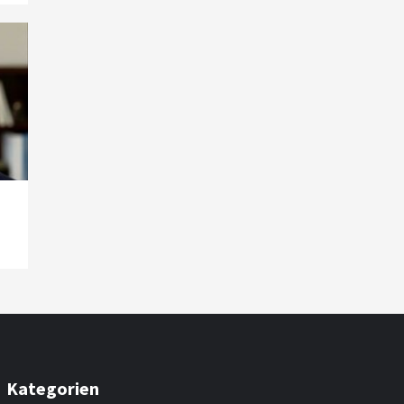
Smart Living
Top Story
Verbraucher setzen immer
mehr auf Klimageräte und
Ventilatoren
7
Kategorien