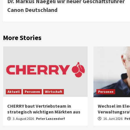
Dr. Markus Naegeli wir neuer Geschäftsführer
Reading
Canon Deutschland
More Stories
Aktuell
Personen
Wirtschaft
Personen
CHERRY baut Vertriebsteam in
Wechsel im Ele
strategisch wichtigen Märkten aus
Verwaltungsra
3. August 2026
Peter Lanzendorf
16. Juni 2026
Pet