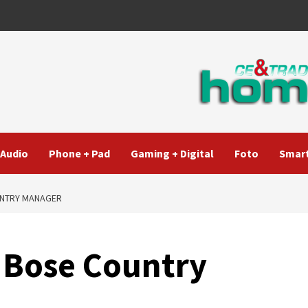
Audio
Phone + Pad
Gaming + Digital
Foto
Smart
UNTRY MANAGER
d Bose Country