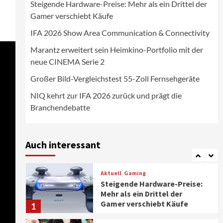
Steigende Hardware-Preise: Mehr als ein Drittel der
Wirtschaft
Gamer verschiebt Käufe
NIQ kehrt zur IFA 2026 zurück
und prägt die
IFA 2026 Show Area Communication & Connectivity
Branchendebatte
5
Marantz erweitert sein Heimkino-Portfolio mit der
neue CINEMA Serie 2
Aktuell
Personen
Wirtschaft
CHERRY baut Vertriebsteam
Großer Bild-Vergleichstest 55-Zoll Fernsehgeräte
in strategisch wichtigen
Märkten aus
6
NIQ kehrt zur IFA 2026 zurück und prägt die
Branchendebatte
Smart Living
Top Story
Verbraucher setzen immer
mehr auf Klimageräte und
Auch interessant
Ventilatoren
7
Aktuell
Gaming
Steigende Hardware-Preise:
Mehr als ein Drittel der
Gamer verschiebt Käufe
1