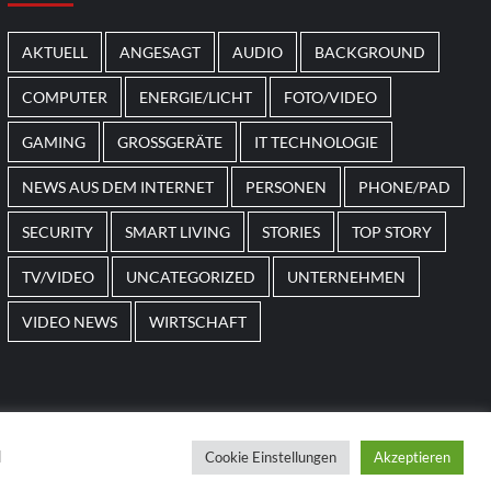
AKTUELL
ANGESAGT
AUDIO
BACKGROUND
COMPUTER
ENERGIE/LICHT
FOTO/VIDEO
GAMING
GROSSGERÄTE
IT TECHNOLOGIE
NEWS AUS DEM INTERNET
PERSONEN
PHONE/PAD
SECURITY
SMART LIVING
STORIES
TOP STORY
TV/VIDEO
UNCATEGORIZED
UNTERNEHMEN
VIDEO NEWS
WIRTSCHAFT
d
Cookie Einstellungen
Akzeptieren
 themes.