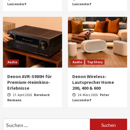
Lanzendorf
Lanzendorf
Audio
Audio
Top Story
Denon AVR-S980H für
Denon Wireless-
Premium-Heimkino-
Lautsprecher Home
Erlebnisse
200, 400 & 600
17. April 2026
Bernhard
24. März 2026
Peter
Reimann
Aktuell
Audio
Lanzendorf
Marantz erweitert sein Heimkino-
Portfolio mit der neue CINEMA Serie 2
3
Suchen
nach: