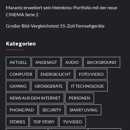
regelmäßig erweitert.
funktioniert auf den meisten Android-Geräten.
hinzu. Außerdem gibt es auf der Seite
auch auf Desktop-Computern einwandfrei. Durch
selbst über mobile Verbindungen schnell. Viele
Marantz erweitert sein Heimkino-Portfolio mit der neue
Bonusaktionen.
regelmäßige Updates werden neue Inhalte
Nutzer kehren zurück, um sich die
CINEMA Serie 2
hinzugefügt.
Neuerscheinungen anzusehen.
Großer Bild-Vergleichstest 55-Zoll Fernsehgeräte
Im Laufe des Jahres erscheinen thematische
Kategorien
Spielautomaten mit passenden Designs. Im Bereich
von
Magneticslots
können solche saisonalen Slots
AKTUELL
ANGESAGT
AUDIO
BACKGROUND
beispielsweise an Feiertage oder besondere Events
angepasst sein.
COMPUTER
ENERGIE/LICHT
FOTO/VIDEO
GAMING
GROSSGERÄTE
IT TECHNOLOGIE
NEWS AUS DEM INTERNET
PERSONEN
PHONE/PAD
SECURITY
SMART LIVING
STORIES
TOP STORY
TV/VIDEO