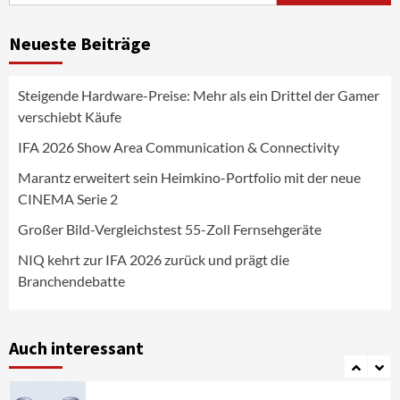
News aus dem Internet
Großer Bild-Vergleichstest 55-Zoll
Neueste Beiträge
Fernsehgeräte
4
Steigende Hardware-Preise: Mehr als ein Drittel der Gamer
Wirtschaft
verschiebt Käufe
NIQ kehrt zur IFA 2026 zurück und prägt
die Branchendebatte
IFA 2026 Show Area Communication & Connectivity
5
Marantz erweitert sein Heimkino-Portfolio mit der neue
CINEMA Serie 2
Aktuell
Personen
Wirtschaft
CHERRY baut Vertriebsteam in
Großer Bild-Vergleichstest 55-Zoll Fernsehgeräte
strategisch wichtigen Märkten aus
6
NIQ kehrt zur IFA 2026 zurück und prägt die
Branchendebatte
Smart Living
Top Story
Verbraucher setzen immer mehr auf
Klimageräte und Ventilatoren
Auch interessant
7