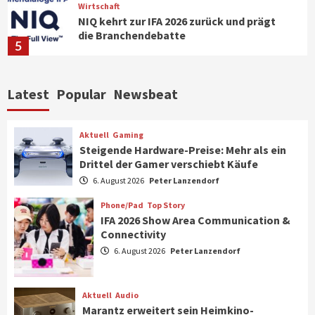
Wirtschaft
NIQ kehrt zur IFA 2026 zurück und prägt
die Branchendebatte
5
Aktuell
Personen
Wirtschaft
Latest
Popular
Newsbeat
CHERRY baut Vertriebsteam in
strategisch wichtigen Märkten aus
6
Aktuell
Gaming
Steigende Hardware-Preise: Mehr als ein
Drittel der Gamer verschiebt Käufe
Smart Living
Top Story
Verbraucher setzen immer mehr auf
6. August 2026
Peter Lanzendorf
Klimageräte und Ventilatoren
7
Phone/Pad
Top Story
IFA 2026 Show Area Communication &
Connectivity
Aktuell
Gaming
6. August 2026
Peter Lanzendorf
Steigende Hardware-Preise: Mehr als ein
Drittel der Gamer verschiebt Käufe
1
Aktuell
Audio
Marantz erweitert sein Heimkino-