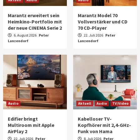
Marantz erweitert sein
Marantz Model 70
Heimkino-Portfolio mit
Vollverstärker und CD
der neue CINEMA Serie 2
70 CD-Player
6. August 2026
Peter
22. Juli 2026
Peter
Lanzendorf
Lanzendorf
Audio
Aktuell
Audio
TV/Video
Edifier bringt
Kabelloser TV-
Multiroom mit Apple
Kopfhörer mit 2,4-GHz-
AirPlay 2
Funk von Hama
22. Juli 2026
Peter
8. Juli 2026
Peter