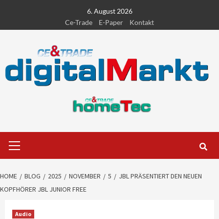
Skip
6. August 2026
to
Ce-Trade
E-Paper
Kontakt
content
Primary
Menu
HOME
BLOG
2025
NOVEMBER
5
JBL PRÄSENTIERT DEN NEUEN
KOPFHÖRER JBL JUNIOR FREE
Audio