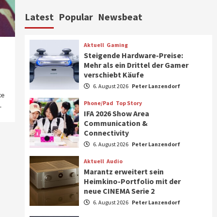
Aktuell
Personen
Wirtschaft
Latest
Popular
Newsbeat
CHERRY baut Vertriebsteam
in strategisch wichtigen
Märkten aus
6
Aktuell
Gaming
Steigende Hardware-Preise:
Smart Living
Top Story
Mehr als ein Drittel der Gamer
Verbraucher setzen immer
verschiebt Käufe
mehr auf Klimageräte und
6. August 2026
Peter Lanzendorf
Ventilatoren
7
ke
Phone/Pad
Top Story
.
IFA 2026 Show Area
Aktuell
Gaming
Communication &
Steigende Hardware-Preise:
Connectivity
Mehr als ein Drittel der
Gamer verschiebt Käufe
6. August 2026
Peter Lanzendorf
1
Aktuell
Audio
Phone/Pad
Top Story
Marantz erweitert sein
IFA 2026 Show Area
Heimkino-Portfolio mit der
Communication &
neue CINEMA Serie 2
Connectivity
2
6. August 2026
Peter Lanzendorf