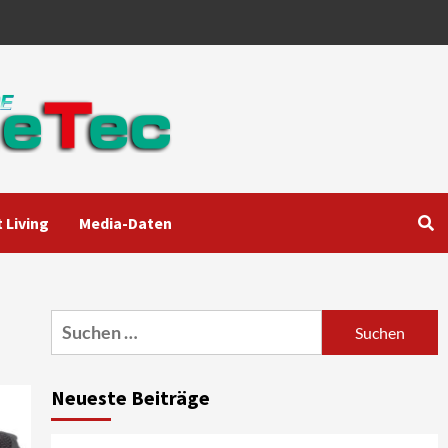
 Living
Media-Daten
Aktuell
Audio
Marantz erweitert sein
Heimkino-Portfolio mit der
neue CINEMA Serie 2
3
Suchen
nach:
News aus dem Internet
Großer Bild-Vergleichstest
Neueste Beiträge
55-Zoll Fernsehgeräte
4