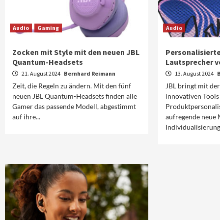
Audio
Gaming
Audio
Zocken mit Style mit den neuen JBL
Personalisierte
Quantum-Headsets
Lautsprecher v
21. August 2024
Bernhard Reimann
13. August 2024
Zeit, die Regeln zu ändern. Mit den fünf
JBL bringt mit de
neuen JBL Quantum-Headsets finden alle
innovativen Tools
Gamer das passende Modell, abgestimmt
Produktpersonalis
auf ihre...
aufregende neue 
Individualisierung