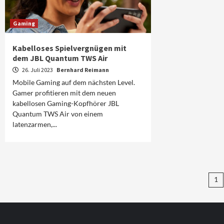
Gaming
Kabelloses Spielvergnügen mit
dem JBL Quantum TWS Air
26. Juli 2023
Bernhard Reimann
Mobile Gaming auf dem nächsten Level.
Gamer profitieren mit dem neuen
kabellosen Gaming-Kopfhörer JBL
Quantum TWS Air von einem
latenzarmen,...
Se
1
de
Be