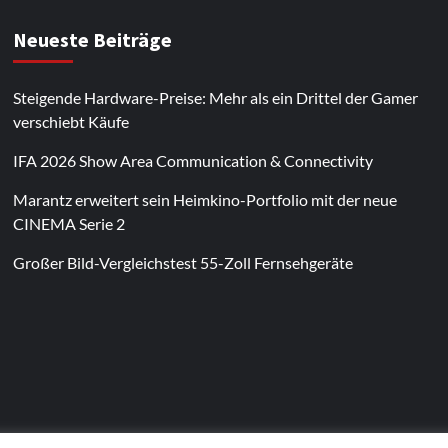
Neueste Beiträge
Steigende Hardware-Preise: Mehr als ein Drittel der Gamer
verschiebt Käufe
IFA 2026 Show Area Communication & Connectivity
Marantz erweitert sein Heimkino-Portfolio mit der neue
CINEMA Serie 2
Großer Bild-Vergleichstest 55-Zoll Fernsehgeräte
Im Laufe des Jahres erscheinen thematische
Spielautomaten mit passenden Designs. Im Bereich
von
Magneticslots
können solche saisonalen Slots
beispielsweise an Feiertage oder besondere Events
angepasst sein.