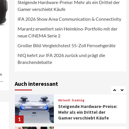
Steigende Hardware-Preise: Mehr als ein Drittel der
Wirtschaft
Gamer verschiebt Käufe
NIQ kehrt zur IFA 2026 zurück
und prägt die
IFA 2026 Show Area Communication & Connectivity
Branchendebatte
5
Marantz erweitert sein Heimkino-Portfolio mit der
neue CINEMA Serie 2
Aktuell
Personen
Wirtschaft
CHERRY baut Vertriebsteam
Großer Bild-Vergleichstest 55-Zoll Fernsehgeräte
in strategisch wichtigen
Märkten aus
6
NIQ kehrt zur IFA 2026 zurück und prägt die
Branchendebatte
Smart Living
Top Story
Verbraucher setzen immer
n
mehr auf Klimageräte und
..
Auch interessant
Ventilatoren
7
Aktuell
Gaming
Steigende Hardware-Preise:
Mehr als ein Drittel der
Gamer verschiebt Käufe
1