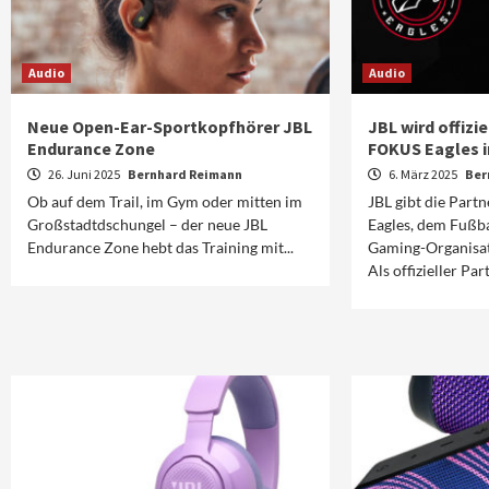
Audio
Audio
Neue Open-Ear-Sportkopfhörer JBL
JBL wird offizie
Endurance Zone
FOKUS Eagles i
26. Juni 2025
Bernhard Reimann
6. März 2025
Ber
Ob auf dem Trail, im Gym oder mitten im
JBL gibt die Part
Großstadtdschungel – der neue JBL
Eagles, dem Fußba
Endurance Zone hebt das Training mit...
Gaming-Organisat
Als offizieller Pa