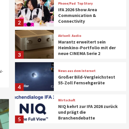
Phone/Pad
Top Story
IFA 2026 Show Area
Communication &
Connectivity
2
Aktuell
Audio
Marantz erweitert sein
Heimkino-Portfolio mit der
neue CINEMA Serie 2
3
News aus dem Internet
l-
Großer Bild-Vergleichstest
55-Zoll Fernsehgeräte
4
Wirtschaft
NIQ kehrt zur IFA 2026 zurück
und prägt die
Branchendebatte
5