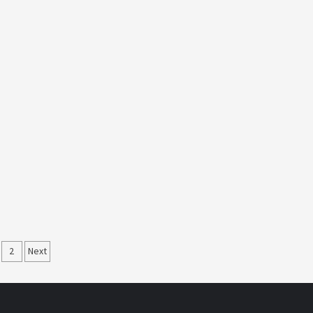
itennummerierung
2
Next
r
iträge