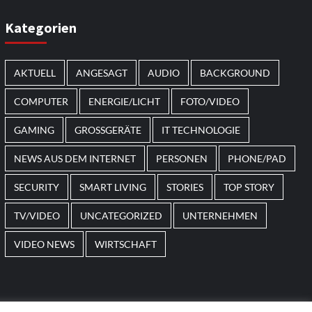
Smart Living
Top Story
Verbraucher setzen immer
Kategorien
mehr auf Klimageräte und
Ventilatoren
7
AKTUELL
ANGESAGT
AUDIO
BACKGROUND
COMPUTER
ENERGIE/LICHT
FOTO/VIDEO
GAMING
GROSSGERÄTE
IT TECHNOLOGIE
NEWS AUS DEM INTERNET
PERSONEN
PHONE/PAD
SECURITY
SMART LIVING
STORIES
TOP STORY
TV/VIDEO
UNCATEGORIZED
UNTERNEHMEN
VIDEO NEWS
WIRTSCHAFT