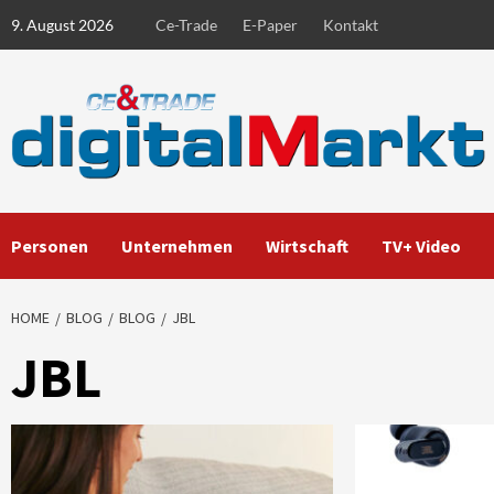
Skip
9. August 2026
Ce-Trade
E-Paper
Kontakt
to
content
Personen
Unternehmen
Wirtschaft
TV+ Video
HOME
BLOG
BLOG
JBL
JBL