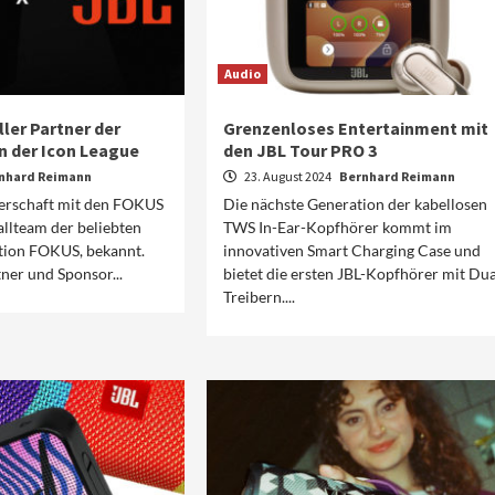
Audio
ller Partner der
Grenzenloses Entertainment mit
n der Icon League
den JBL Tour PRO 3
nhard Reimann
23. August 2024
Bernhard Reimann
nerschaft mit den FOKUS
Die nächste Generation der kabellosen
llteam der beliebten
TWS In-Ear-Kopfhörer kommt im
ion FOKUS, bekannt.
innovativen Smart Charging Case und
rtner und Sponsor...
bietet die ersten JBL-Kopfhörer mit Dua
Treibern....