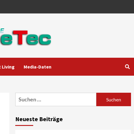
 Living
Media-Daten
Aktuell
Audio
Marantz erweitert sein
Heimkino-Portfolio mit der
neue CINEMA Serie 2
3
Suchen
nach:
News aus dem Internet
Großer Bild-Vergleichstest
Neueste Beiträge
55-Zoll Fernsehgeräte
4