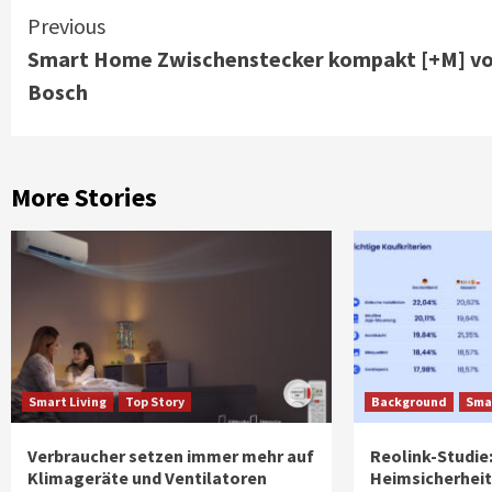
Continue
Previous
Smart Home Zwischenstecker kompakt [+M] v
Reading
Bosch
More Stories
Smart Living
Top Story
Background
Smar
Verbraucher setzen immer mehr auf
Reolink-Studie:
Klimageräte und Ventilatoren
Heimsicherheit