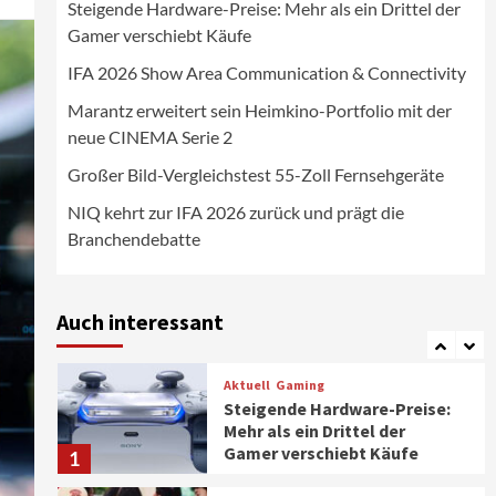
Steigende Hardware-Preise: Mehr als ein Drittel der
Wirtschaft
Gamer verschiebt Käufe
NIQ kehrt zur IFA 2026 zurück
und prägt die
IFA 2026 Show Area Communication & Connectivity
Branchendebatte
5
Marantz erweitert sein Heimkino-Portfolio mit der
neue CINEMA Serie 2
Aktuell
Personen
Wirtschaft
CHERRY baut Vertriebsteam
Großer Bild-Vergleichstest 55-Zoll Fernsehgeräte
in strategisch wichtigen
Märkten aus
6
NIQ kehrt zur IFA 2026 zurück und prägt die
Branchendebatte
Smart Living
Top Story
Verbraucher setzen immer
mehr auf Klimageräte und
Auch interessant
Ventilatoren
7
Aktuell
Gaming
Steigende Hardware-Preise:
Mehr als ein Drittel der
Gamer verschiebt Käufe
1