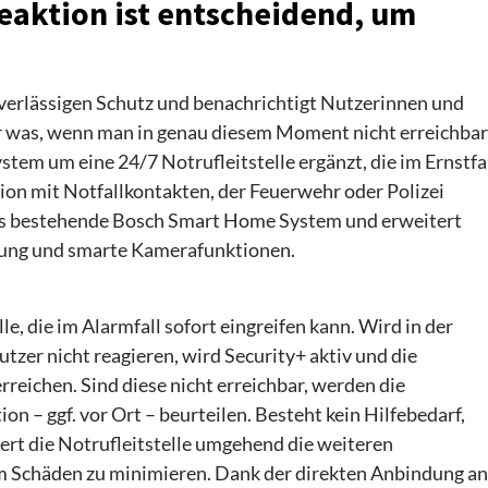
Reaktion ist entscheidend, um
erlässigen Schutz und benachrichtigt Nutzerinnen und
er was, wenn man in genau diesem Moment nicht erreichbar
stem um eine 24/7 Notrufleitstelle ergänzt, die im Ernstfa
ation mit Notfallkontakten, der Feuerwehr oder Polizei
 das bestehende Bosch Smart Home System und erweitert
tzung und smarte Kamerafunktionen.
le, die im Alarmfall sofort eingreifen kann. Wird in der
zer nicht reagieren, wird Security+ aktiv und die
erreichen. Sind diese nicht erreichbar, werden die
ion – ggf. vor Ort – beurteilen. Besteht kein Hilfebedarf,
iert die Notrufleitstelle umgehend die weiteren
m Schäden zu minimieren. Dank der direkten Anbindung an