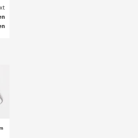
xt
en
en
em