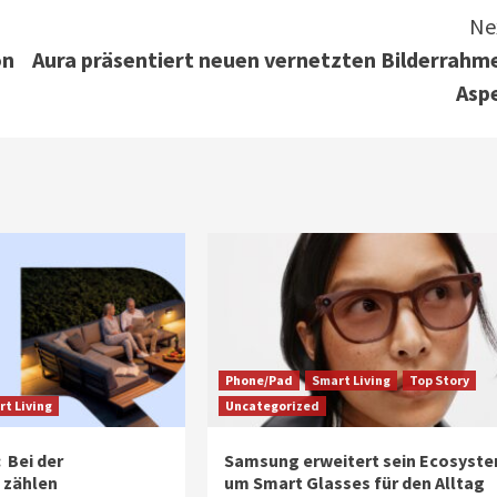
Ne
on
Aura präsentiert neuen vernetzten Bilderrahm
Asp
Phone/Pad
Smart Living
Top Story
t Living
Uncategorized
 Bei der
Samsung erweitert sein Ecosyst
 zählen
um Smart Glasses für den Alltag