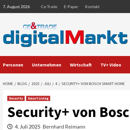
Skip
7. August 2026
Ce-Trade
E-Paper
Kontakt
to
content
Personen
Unternehmen
Wirtschaft
TV+ Video
HOME
BLOG
2025
JULI
4
SECURITY+ VON BOSCH SMART HOME
Security
Smart Living
Security+ von Bos
4. Juli 2025
Bernhard Reimann