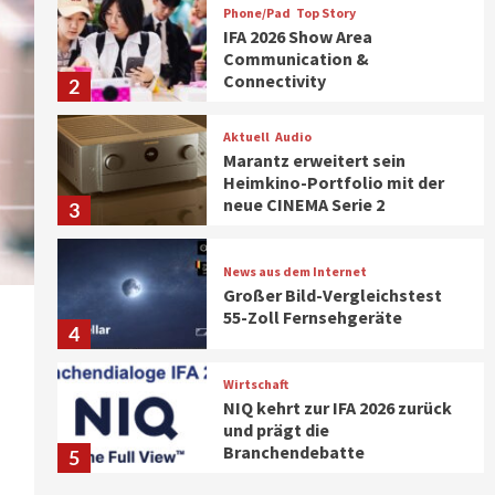
Phone/Pad
Top Story
IFA 2026 Show Area
Communication &
Connectivity
2
Aktuell
Audio
Marantz erweitert sein
Heimkino-Portfolio mit der
neue CINEMA Serie 2
3
News aus dem Internet
Großer Bild-Vergleichstest
55-Zoll Fernsehgeräte
4
Wirtschaft
NIQ kehrt zur IFA 2026 zurück
und prägt die
Branchendebatte
5