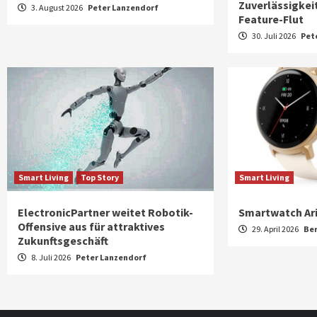
Zuverlässigkeit
3. August 2026
Peter Lanzendorf
Feature-Flut
30. Juli 2026
Pet
Smart Living
Top Story
Smart Living
ElectronicPartner weitet Robotik-
Smartwatch Ar
Offensive aus für attraktives
29. April 2026
Be
Zukunftsgeschäft
8. Juli 2026
Peter Lanzendorf