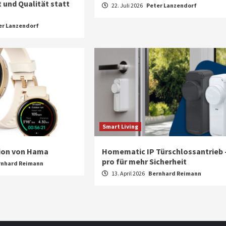
 und Qualität statt
22. Juli 2026
Peter Lanzendorf
er Lanzendorf
Smart Living
ion von Hama
Homematic IP Türschlossantrieb 
pro für mehr Sicherheit
rnhard Reimann
13. April 2026
Bernhard Reimann