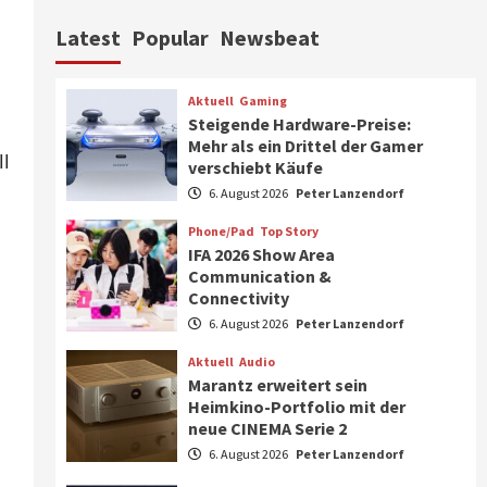
Aktuell
Personen
Wirtschaft
Latest
Popular
Newsbeat
CHERRY baut Vertriebsteam
in strategisch wichtigen
Märkten aus
6
Aktuell
Gaming
Steigende Hardware-Preise:
Smart Living
Top Story
Mehr als ein Drittel der Gamer
Verbraucher setzen immer
ll
verschiebt Käufe
mehr auf Klimageräte und
6. August 2026
Peter Lanzendorf
Ventilatoren
7
Phone/Pad
Top Story
IFA 2026 Show Area
Aktuell
Gaming
Communication &
Steigende Hardware-Preise:
Connectivity
Mehr als ein Drittel der
Gamer verschiebt Käufe
6. August 2026
Peter Lanzendorf
1
Aktuell
Audio
Phone/Pad
Top Story
Marantz erweitert sein
IFA 2026 Show Area
Heimkino-Portfolio mit der
Communication &
neue CINEMA Serie 2
Connectivity
2
6. August 2026
Peter Lanzendorf