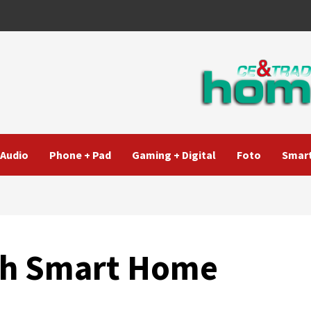
Audio
Phone + Pad
Gaming + Digital
Foto
Smart
ch Smart Home