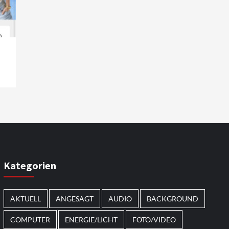
Kategorien
AKTUELL
ANGESAGT
AUDIO
BACKGROUND
COMPUTER
ENERGIE/LICHT
FOTO/VIDEO