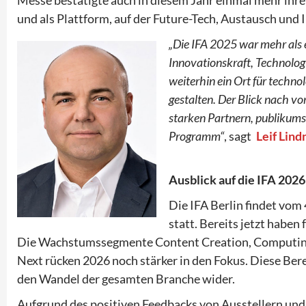
und als Plattform, auf der Future-Tech, Austausch und 
„Die IFA 2025 war mehr als e
Innovationskraft, Technologi
weiterhin ein Ort für techno
gestalten. Der Blick nach vo
starken Partnern, publiku
Programm“
, sagt
Leif Lind
Ausblick auf die IFA 2026
Die IFA Berlin findet vom
statt. Bereits jetzt haben
Die Wachstumssegmente Content Creation, Computing 
Next rücken 2026 noch stärker in den Fokus. Diese Ber
den Wandel der gesamten Branche wider.
Aufgrund des positiven Feedbacks von Ausstellern und