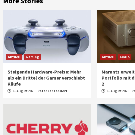
More Stories
Aktuell
Gaming
Aktuell
Audio
Steigende Hardware-Preise: Mehr
Marantz erweit
als ein Drittel der Gamer verschiebt
Portfolio mit 
Käufe
2
6. August 2026
Peter Lanzendorf
6. August 2026
P