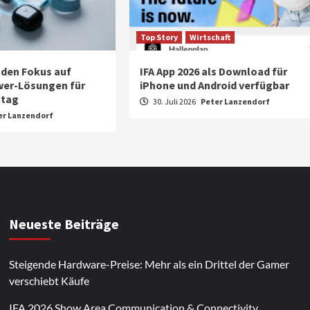
Top Story
Wirtschaft
 den Fokus auf
IFA App 2026 als Download für
wer-Lösungen für
iPhone und Android verfügbar
ltag
30. Juli 2026
Peter Lanzendorf
er Lanzendorf
Neueste Beiträge
Steigende Hardware-Preise: Mehr als ein Drittel der Gamer
verschiebt Käufe
IFA 2026 Show Area Communication & Connectivity