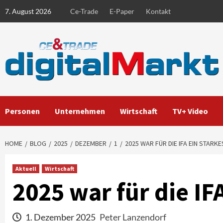
Skip
7. August 2026
Ce-Trade
E-Paper
Kontakt
to
content
Personen
Unternehmen
Wirtschaft
TV+ Video
HOME
BLOG
2025
DEZEMBER
1
2025 WAR FÜR DIE IFA EIN STARK
Aktuell
Wirtschaft
2025 war für die IF
1. Dezember 2025
Peter Lanzendorf