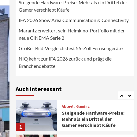
Steigende Hardware-Preise: Mehr als ein Drittel der
Wirtschaft
Gamer verschiebt Käufe
NIQ kehrt zur IFA 2026 zurück
und prägt die
IFA 2026 Show Area Communication & Connectivity
Branchendebatte
5
Marantz erweitert sein Heimkino-Portfolio mit der
neue CINEMA Serie 2
Aktuell
Personen
Wirtschaft
CHERRY baut Vertriebsteam
Großer Bild-Vergleichstest 55-Zoll Fernsehgeräte
in strategisch wichtigen
Märkten aus
6
NIQ kehrt zur IFA 2026 zurück und prägt die
Branchendebatte
Smart Living
Top Story
Verbraucher setzen immer
mehr auf Klimageräte und
Auch interessant
Ventilatoren
7
Aktuell
Gaming
Steigende Hardware-Preise:
Mehr als ein Drittel der
Gamer verschiebt Käufe
1