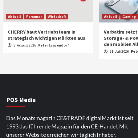
Aktuell
Personen
Wirtschaft
Aktuell
Gaming
CHERRY baut Vertriebsteam in
Verbatim setzt
strategisch wichtigen Märkten aus
Storage- & Po
den mobilen Al
3. August 2026
Peter Lanzendorf
31. Juli 2026
Pet
POS Media
Das Monatsmagazin CE&TRADE digitalMarkt ist seit
1993 das führende Magazin für den CE-Handel. Mit
unserer Website erreichen wir täglich Inhaber,