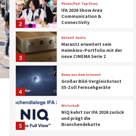
Phone/Pad
Top Story
IFA 2026 Show Area
Communication &
Connectivity
2
Aktuell
Audio
Marantz erweitert sein
Heimkino-Portfolio mit der
neue CINEMA Serie 2
3
News aus dem Internet
Großer Bild-Vergleichstest
55-Zoll Fernsehgeräte
4
Wirtschaft
NIQ kehrt zur IFA 2026 zurück
und prägt die
Branchendebatte
5