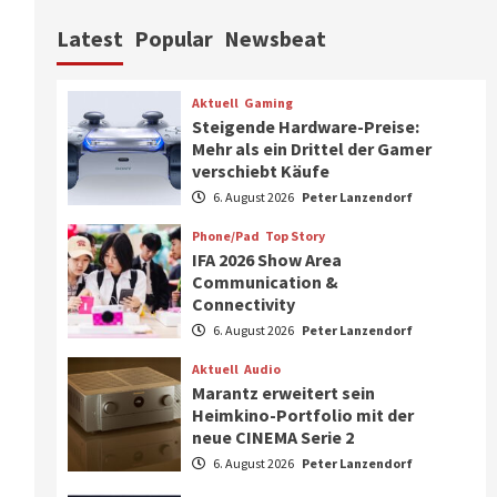
Aktuell
Personen
Wirtschaft
Latest
Popular
Newsbeat
CHERRY baut Vertriebsteam
in strategisch wichtigen
Märkten aus
6
Aktuell
Gaming
Steigende Hardware-Preise:
Smart Living
Top Story
Mehr als ein Drittel der Gamer
Verbraucher setzen immer
verschiebt Käufe
mehr auf Klimageräte und
6. August 2026
Peter Lanzendorf
Ventilatoren
7
Phone/Pad
Top Story
IFA 2026 Show Area
Aktuell
Gaming
Communication &
Steigende Hardware-Preise:
Connectivity
Mehr als ein Drittel der
Gamer verschiebt Käufe
6. August 2026
Peter Lanzendorf
1
Aktuell
Audio
Phone/Pad
Top Story
Marantz erweitert sein
IFA 2026 Show Area
Heimkino-Portfolio mit der
Communication &
neue CINEMA Serie 2
Connectivity
2
6. August 2026
Peter Lanzendorf