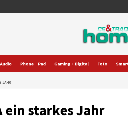
Audio
Phone + Pad
Gaming + Digital
Foto
Smart
ES JAHR
A ein starkes Jahr