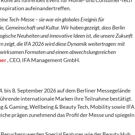
Inspiration aufeinandertreffen.
ine Tech-Messe – sie war ein globales Ereignis für
e, Gemeinschaft und Kultur. Wir haben gezeigt, dass Berlin
logische Neuheiten und innovative Ideen ist, die unsere Zukunft
rn zeigt, die IFA 2026 wird diese Dynamik weitertragen: mit
mswirksamen Formaten und einem abwechslungsreichen
ner
, CEO, IFA Management GmbH.
 4. bis 8. September 2026 auf dem Berliner Messegelände
 führende internationale Marken ihre Teilnahme bestätigt.
& Gaming, Wellbeing & Beauty Tech, Mobility sowie IFA
eiche prägen zunehmend das Profil der Messe und spiegeln
 Besuchern werden Special Features wie der Beauty Hub,