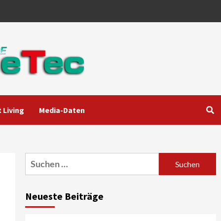
 Living
Media-Daten
Aktuell
Audio
Marantz erweitert sein
Heimkino-Portfolio mit der
neue CINEMA Serie 2
3
Suchen
nach:
News aus dem Internet
Großer Bild-Vergleichstest
Neueste Beiträge
55-Zoll Fernsehgeräte
4