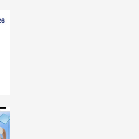
Smart Living
Top Story
Verbraucher setzen immer
mehr auf Klimageräte und
Ventilatoren
7