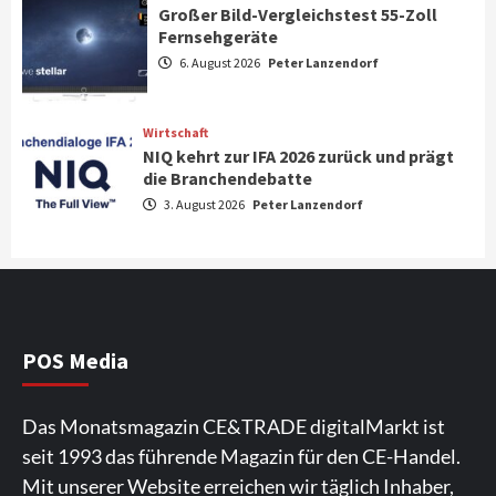
Großer Bild-Vergleichstest 55-Zoll
Fernsehgeräte
Aktuell
Audio
6. August 2026
Peter Lanzendorf
Marantz erweitert sein Heimkino-
Portfolio mit der neue CINEMA Serie 2
3
Wirtschaft
NIQ kehrt zur IFA 2026 zurück und prägt
News aus dem Internet
die Branchendebatte
Großer Bild-Vergleichstest 55-Zoll
3. August 2026
Peter Lanzendorf
Fernsehgeräte
4
Wirtschaft
NIQ kehrt zur IFA 2026 zurück und prägt
die Branchendebatte
5
POS Media
Aktuell
Personen
Wirtschaft
Das Monatsmagazin CE&TRADE digitalMarkt ist
CHERRY baut Vertriebsteam in
seit 1993 das führende Magazin für den CE-Handel.
strategisch wichtigen Märkten aus
6
Mit unserer Website erreichen wir täglich Inhaber,