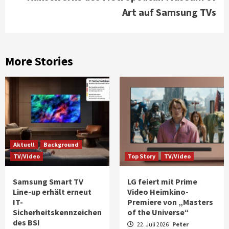
Art auf Samsung TVs
More Stories
Aktuell
Background
TV/Video
Top Story
TV/Video
Samsung Smart TV
LG feiert mit Prime
Line-up erhält erneut
Video Heimkino-
IT-
Premiere von „Masters
Sicherheitskennzeichen
of the Universe“
des BSI
22. Juli 2026
Peter