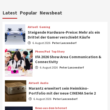
Aktuell
Personen
Wirtschaft
Latest
Popular
Newsbeat
CHERRY baut Vertriebsteam in
strategisch wichtigen Märkten aus
6
Aktuell
Gaming
Steigende Hardware-Preise: Mehr als ein
Drittel der Gamer verschiebt Käufe
Smart Living
Top Story
Verbraucher setzen immer mehr auf
6. August 2026
Peter Lanzendorf
Klimageräte und Ventilatoren
7
Phone/Pad
Top Story
IFA 2026 Show Area Communication &
Connectivity
Aktuell
Gaming
6. August 2026
Peter Lanzendorf
Steigende Hardware-Preise: Mehr als ein
Drittel der Gamer verschiebt Käufe
1
Aktuell
Audio
Marantz erweitert sein Heimkino-
Phone/Pad
Top Story
Portfolio mit der neue CINEMA Serie 2
IFA 2026 Show Area Communication &
6. August 2026
Peter Lanzendorf
Connectivity
2
News aus dem Internet