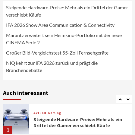
Steigende Hardware-Preise: Mehr als ein Drittel der Gamer
Wirtschaft
verschiebt Käufe
NIQ kehrt zur IFA 2026 zurück und prägt
die Branchendebatte
IFA 2026 Show Area Communication & Connectivity
5
Marantz erweitert sein Heimkino-Portfolio mit der neue
CINEMA Serie 2
Aktuell
Personen
Wirtschaft
CHERRY baut Vertriebsteam in
Großer Bild-Vergleichstest 55-Zoll Fernsehgeräte
strategisch wichtigen Märkten aus
6
NIQ kehrt zur IFA 2026 zurück und prägt die
Branchendebatte
Smart Living
Top Story
Verbraucher setzen immer mehr auf
Klimageräte und Ventilatoren
Auch interessant
7
Aktuell
Gaming
Steigende Hardware-Preise: Mehr als ein
Drittel der Gamer verschiebt Käufe
1