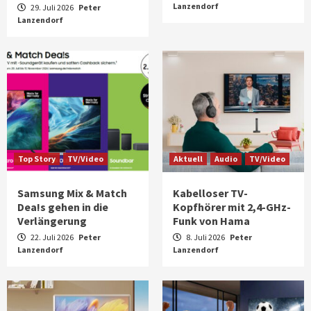
Lanzendorf
29. Juli 2026
Peter
Lanzendorf
Top Story
TV/Video
Aktuell
Audio
TV/Video
Samsung Mix & Match
Kabelloser TV-
Dea!s gehen in die
Kopfhörer mit 2,4-GHz-
Verlängerung
Funk von Hama
22. Juli 2026
Peter
8. Juli 2026
Peter
Lanzendorf
Lanzendorf