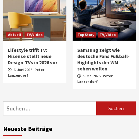
Aktuell
TV/Video
Top Story
TV/Video
Lifestyle trifft TV:
Samsung zeigt wie
Hisense stellt neue
deutsche Fans Fußball-
Design-TVs in 2026 vor
Highlights der WM
sehen wollen
6. Juni 2026
Peter
Lanzendorf
5. Mai 2026
Peter
Aktuell
Audio
Lanzendorf
Marantz erweitert sein Heimkino-
Portfolio mit der neue CINEMA Serie 2
3
Suchen
nach:
News aus dem Internet
Großer Bild-Vergleichstest 55-Zoll
Neueste Beiträge
Fernsehgeräte
4