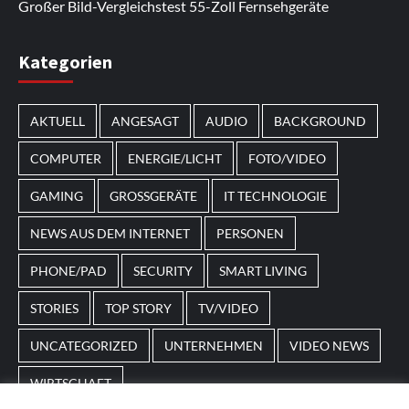
Großer Bild-Vergleichstest 55-Zoll Fernsehgeräte
Im Laufe des Jahres erscheinen thematische
Kategorien
Spielautomaten mit passenden Designs. Im Bereich
von
Magneticslots
können solche saisonalen Slots
AKTUELL
ANGESAGT
AUDIO
BACKGROUND
beispielsweise an Feiertage oder besondere Events
angepasst sein.
COMPUTER
ENERGIE/LICHT
FOTO/VIDEO
GAMING
GROSSGERÄTE
IT TECHNOLOGIE
NEWS AUS DEM INTERNET
PERSONEN
PHONE/PAD
SECURITY
SMART LIVING
STORIES
TOP STORY
TV/VIDEO
UNCATEGORIZED
UNTERNEHMEN
VIDEO NEWS
WIRTSCHAFT