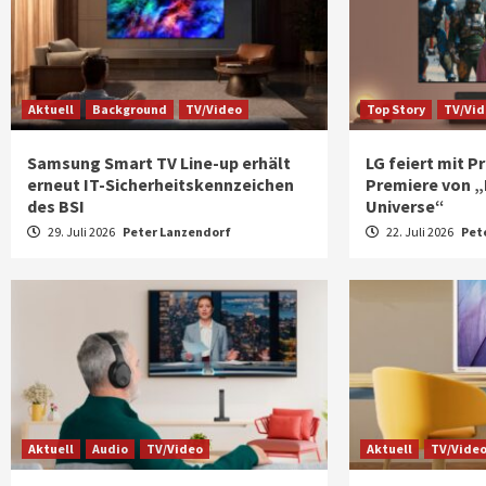
Aktuell
Background
TV/Video
Top Story
TV/Vi
Samsung Smart TV Line-up erhält
LG feiert mit 
erneut IT-Sicherheitskennzeichen
Premiere von „
des BSI
Universe“
29. Juli 2026
Peter Lanzendorf
22. Juli 2026
Pet
Aktuell
Audio
TV/Video
Aktuell
TV/Vide