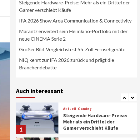
Steigende Hardware-Preise: Mehr als ein Drittel der
Wirtschaft
Gamer verschiebt Käufe
NIQ kehrt zur IFA 2026 zurück
und prägt die
IFA 2026 Show Area Communication & Connectivity
Branchendebatte
5
Marantz erweitert sein Heimkino-Portfolio mit der
neue CINEMA Serie 2
Aktuell
Personen
Wirtschaft
CHERRY baut Vertriebsteam
Großer Bild-Vergleichstest 55-Zoll Fernsehgeräte
in strategisch wichtigen
Märkten aus
6
NIQ kehrt zur IFA 2026 zurück und prägt die
Branchendebatte
Smart Living
Top Story
Verbraucher setzen immer
mehr auf Klimageräte und
Auch interessant
Ventilatoren
7
Aktuell
Gaming
Steigende Hardware-Preise:
Mehr als ein Drittel der
Gamer verschiebt Käufe
1