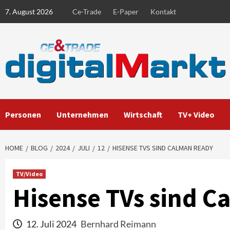
Skip
7. August 2026
Ce-Trade
E-Paper
Kontakt
to
content
Personen
Unternehmen
Wirtschaft
TV+ Video
HOME
BLOG
2024
JULI
12
HISENSE TVS SIND CALMAN READY
TV/Video
Hisense TVs sind 
12. Juli 2024
Bernhard Reimann