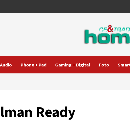
Audio
Phone + Pad
Gaming + Digital
Foto
Smart
Calman Ready