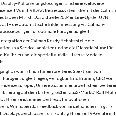
 Display-Kalibrierungslösungen, sind eine weltweite
Hisense TVs mit VIDAA Betriebssystem, die mit der Calma
deutschen Markt. Das aktuelle 2024er Line-Up der U7N,
al – die automatische Bildeinmessung via Calman-
oraussetzungen für optimale Farbgenauigkeit.
 Integration der Calman Ready-Schnittstelle die
ation as a Service) anbieten und so die Dienstleistung für
-Kalibrierung, die speziell auf die Hisense Modelle
t.
änglich war, ist nun für ein breiteres Spektrum von
 Farbgenauigkeit legen, verfügbar. Eric Brumm, CEO von
it Hisense Europe: „Unsere Zusammenarbeit ist ein weitere
librierung auf dem bisher größten CaaS-Markt.“ Ralf Mülle
: „Hisense ist immer bestrebt, Innovationen
ern. Wir haben das Feedback von Einzelhändlern in ganz
 Displays beschlossen, um künftig Hisense TV-Geräte mit