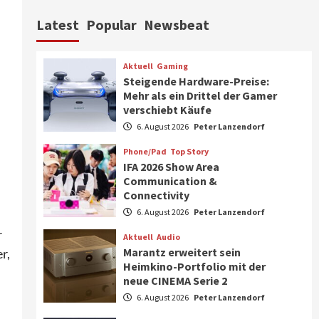
Aktuell
Personen
Wirtschaft
Latest
Popular
Newsbeat
CHERRY baut Vertriebsteam
n
in strategisch wichtigen
Märkten aus
6
Aktuell
Gaming
Steigende Hardware-Preise:
Smart Living
Top Story
Mehr als ein Drittel der Gamer
Verbraucher setzen immer
verschiebt Käufe
mehr auf Klimageräte und
6. August 2026
Peter Lanzendorf
Ventilatoren
7
Phone/Pad
Top Story
IFA 2026 Show Area
Aktuell
Gaming
Communication &
Steigende Hardware-Preise:
Connectivity
Mehr als ein Drittel der
Gamer verschiebt Käufe
6. August 2026
Peter Lanzendorf
1
r
Aktuell
Audio
Phone/Pad
Top Story
Marantz erweitert sein
r,
IFA 2026 Show Area
Heimkino-Portfolio mit der
Communication &
neue CINEMA Serie 2
Connectivity
2
6. August 2026
Peter Lanzendorf