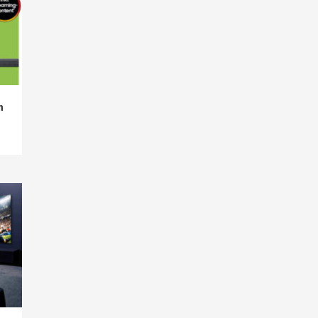
Smart Living
Top Story
Verbraucher setzen immer
mehr auf Klimageräte und
Ventilatoren
7
n