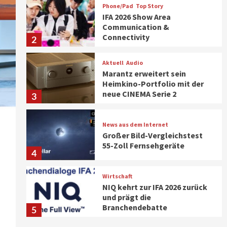
Phone/Pad
Top Story
IFA 2026 Show Area
Communication &
Connectivity
2
Aktuell
Audio
Marantz erweitert sein
Heimkino-Portfolio mit der
neue CINEMA Serie 2
3
News aus dem Internet
Großer Bild-Vergleichstest
55-Zoll Fernsehgeräte
4
Wirtschaft
NIQ kehrt zur IFA 2026 zurück
und prägt die
Branchendebatte
5