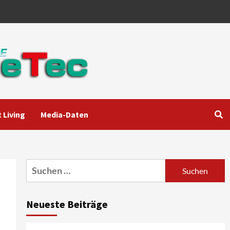
 Living
Media-Daten
Aktuell
Audio
Marantz erweitert sein
Heimkino-Portfolio mit der
neue CINEMA Serie 2
3
Suchen
nach:
News aus dem Internet
Großer Bild-Vergleichstest
Neueste Beiträge
55-Zoll Fernsehgeräte
4