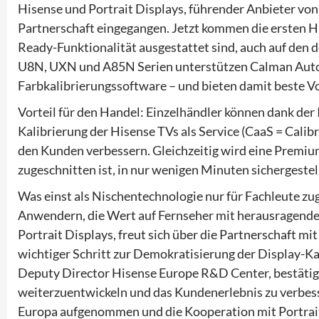
Hisense und Portrait Displays, führender Anbieter von
Partnerschaft eingegangen. Jetzt kommen die ersten 
Ready-Funktionalität ausgestattet sind, auch auf den 
U8N, UXN und A85N Serien unterstützen Calman AutoC
Farbkalibrierungssoftware – und bieten damit beste V
Vorteil für den Handel: Einzelhändler können dank der
Kalibrierung der Hisense TVs als Service (CaaS = Calibr
den Kunden verbessern. Gleichzeitig wird eine Premium
zugeschnitten ist, in nur wenigen Minuten sichergestell
Was einst als Nischentechnologie nur für Fachleute zug
Anwendern, die Wert auf Fernseher mit herausragender
Portrait Displays, freut sich über die Partnerschaft m
wichtiger Schritt zur Demokratisierung der Display-Ka
Deputy Director Hisense Europe R&D Center, bestätigt
weiterzuentwickeln und das Kundenerlebnis zu verbess
Europa aufgenommen und die Kooperation mit Portrait