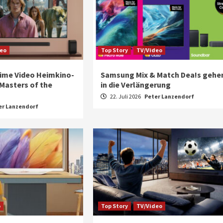
deo
Top Story
TV/Video
Prime Video Heimkino-
Samsung Mix & Match Dea!s gehe
Masters of the
in die Verlängerung
22. Juli 2026
Peter Lanzendorf
er Lanzendorf
o
Top Story
TV/Video