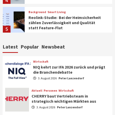
4
Background
Smart Living
Reolink-Studie: Bei der Heimsicherheit
zählen Zuverlässigkeit und Qualität
statt Feature-Flut
5
Top Story
Wirtschaft
Latest
Popular
Newsbeat
IFA App 2026 als Download für iPhone und
Android verfügbar
6
Wirtschaft
NIQ kehrt zur IFA 2026 zurück und prägt
die Branchendebatte
Aktuell
Background
TV/Video
Samsung Smart TV Line-up erhält erneut
3. August 2026
Peter Lanzendorf
IT-Sicherheitskennzeichen des BSI
7
Aktuell
Personen
Wirtschaft
CHERRY baut Vertriebsteam in
strategisch wichtigen Märkten aus
Wirtschaft
NIQ kehrt zur IFA 2026 zurück und prägt
3. August 2026
Peter Lanzendorf
die Branchendebatte