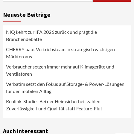
Beiträge
3
Neueste Beiträge
Aktuell
Gaming
Verbatim setzt den Fokus auf Storage- &
Power-Lösungen für den mobilen Alltag
NIQ kehrt zur IFA 2026 zurück und prägt die
4
Branchendebatte
Background
Smart Living
CHERRY baut Vertriebsteam in strategisch wichtigen
Reolink-Studie: Bei der Heimsicherheit
Märkten aus
zählen Zuverlässigkeit und Qualität
statt Feature-Flut
Verbraucher setzen immer mehr auf Klimageräte und
5
Ventilatoren
Verbatim setzt den Fokus auf Storage- & Power-Lösungen
Top Story
Wirtschaft
IFA App 2026 als Download für iPhone und
für den mobilen Alltag
Android verfügbar
6
Reolink-Studie: Bei der Heimsicherheit zählen
Zuverlässigkeit und Qualität statt Feature-Flut
Aktuell
Background
TV/Video
Samsung Smart TV Line-up erhält erneut
IT-Sicherheitskennzeichen des BSI
Auch interessant