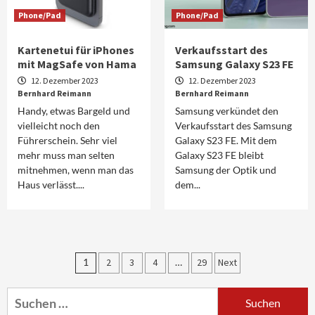
Phone/Pad
Phone/Pad
Kartenetui für iPhones
Verkaufsstart des
mit MagSafe von Hama
Samsung Galaxy S23 FE
12. Dezember 2023
12. Dezember 2023
Bernhard Reimann
Bernhard Reimann
Handy, etwas Bargeld und
Samsung verkündet den
vielleicht noch den
Verkaufsstart des Samsung
Führerschein. Sehr viel
Galaxy S23 FE. Mit dem
mehr muss man selten
Galaxy S23 FE bleibt
mitnehmen, wenn man das
Samsung der Optik und
Haus verlässt....
dem...
Seitennummerierung
1
2
3
4
…
29
Next
Smart Living
Top Story
der
Verbraucher setzen immer mehr auf
Suchen
Klimageräte und Ventilatoren
nach: