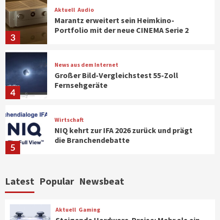
Aktuell
Audio
Marantz erweitert sein Heimkino-
Portfolio mit der neue CINEMA Serie 2
3
News aus dem Internet
Großer Bild-Vergleichstest 55-Zoll
Fernsehgeräte
4
Wirtschaft
NIQ kehrt zur IFA 2026 zurück und prägt
die Branchendebatte
5
Aktuell
Personen
Wirtschaft
Latest
Popular
Newsbeat
CHERRY baut Vertriebsteam in
strategisch wichtigen Märkten aus
6
Aktuell
Gaming
Steigende Hardware-Preise: Mehr als ein