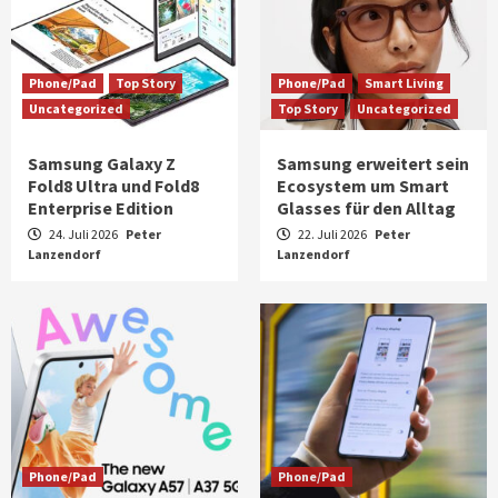
Phone/Pad
Top Story
Phone/Pad
Smart Living
Uncategorized
Top Story
Uncategorized
Samsung Galaxy Z
Samsung erweitert sein
Fold8 Ultra und Fold8
Ecosystem um Smart
Enterprise Edition
Glasses für den Alltag
24. Juli 2026
Peter
22. Juli 2026
Peter
Lanzendorf
Lanzendorf
Phone/Pad
Phone/Pad