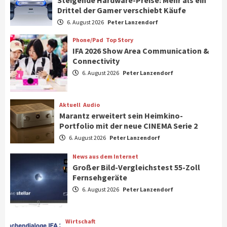
Drittel der Gamer verschiebt Käufe
Smart Living
Top Story
Verbraucher setzen immer mehr auf
6. August 2026
Peter Lanzendorf
Klimageräte und Ventilatoren
7
Phone/Pad
Top Story
IFA 2026 Show Area Communication &
Connectivity
Aktuell
Gaming
6. August 2026
Peter Lanzendorf
Steigende Hardware-Preise: Mehr als ein
Drittel der Gamer verschiebt Käufe
1
Aktuell
Audio
Marantz erweitert sein Heimkino-
Phone/Pad
Top Story
Portfolio mit der neue CINEMA Serie 2
IFA 2026 Show Area Communication &
6. August 2026
Peter Lanzendorf
Connectivity
2
News aus dem Internet
Großer Bild-Vergleichstest 55-Zoll
Fernsehgeräte
Aktuell
Audio
6. August 2026
Peter Lanzendorf
Marantz erweitert sein Heimkino-
Portfolio mit der neue CINEMA Serie 2
3
Wirtschaft