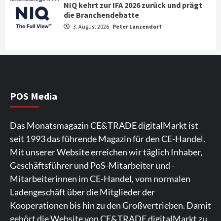
NIQ kehrt zur IFA 2026 zurück und prägt
News aus dem Internet
die Branchendebatte
Großer Bild-Vergleichstest 55-Zoll
3. August 2026
Peter Lanzendorf
Fernsehgeräte
4
Wirtschaft
NIQ kehrt zur IFA 2026 zurück und prägt
die Branchendebatte
5
POS Media
Aktuell
Personen
Wirtschaft
Das Monatsmagazin CE&TRADE digitalMarkt ist
CHERRY baut Vertriebsteam in
seit 1993 das führende Magazin für den CE-Handel.
strategisch wichtigen Märkten aus
6
Mit unserer Website erreichen wir täglich Inhaber,
Geschäftsführer und PoS-Mitarbeiter und -
Smart Living
Top Story
Mitarbeiterinnen im CE-Handel, vom normalen
Verbraucher setzen immer mehr auf
Ladengeschäft über die Mitglieder der
Klimageräte und Ventilatoren
7
Kooperationen bis hin zu den Großvertrieben. Damit
gehört die Website von CE&TRADE digitalMarkt zu