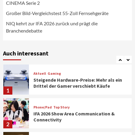
CINEMA Serie 2
Aktuell
Personen
Wirtschaft
CHERRY baut Vertriebsteam in
Großer Bild-Vergleichstest 55-Zoll Fernsehgeräte
strategisch wichtigen Märkten aus
6
NIQ kehrt zur IFA 2026 zurück und prägt die
Branchendebatte
Smart Living
Top Story
Verbraucher setzen immer mehr auf
Klimageräte und Ventilatoren
Auch interessant
7
Aktuell
Gaming
Steigende Hardware-Preise: Mehr als ein
Drittel der Gamer verschiebt Käufe
1
Phone/Pad
Top Story
IFA 2026 Show Area Communication &
Connectivity
2