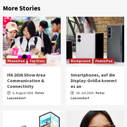
More Stories
Phone/Pad
Top Story
Background
Phone/Pad
IFA 2026 Show Area
Smartphones, auf die
Communication &
Display-Größe kommt
Connectivity
es an
6. August 2026
Peter
28. Juli 2026
Peter
Lanzendorf
Lanzendorf