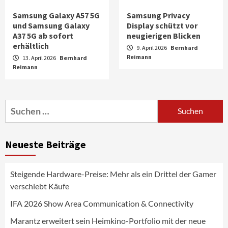
Samsung Galaxy A57 5G
Samsung Privacy
und Samsung Galaxy
Display schützt vor
A37 5G ab sofort
neugierigen Blicken
erhältlich
9. April 2026
Bernhard
Reimann
13. April 2026
Bernhard
Reimann
Aktuell
Audio
Marantz erweitert sein Heimkino-
Portfolio mit der neue CINEMA Serie 2
3
Suchen
nach:
News aus dem Internet
Großer Bild-Vergleichstest 55-Zoll
Neueste Beiträge
Fernsehgeräte
4
Steigende Hardware-Preise: Mehr als ein Drittel der Gamer
Wirtschaft
verschiebt Käufe
NIQ kehrt zur IFA 2026 zurück und prägt
die Branchendebatte
IFA 2026 Show Area Communication & Connectivity
5
Marantz erweitert sein Heimkino-Portfolio mit der neue