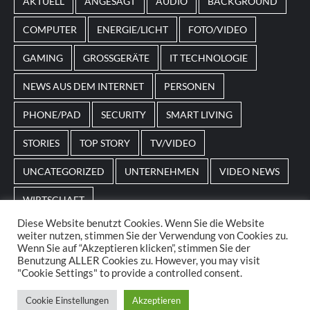
AKTUELL
ANGESAGT
AUDIO
BACKGROUND
beispielsweise an Feiertage oder besondere Events
angepasst sein.
COMPUTER
ENERGIE/LICHT
FOTO/VIDEO
GAMING
GROSSGERÄTE
IT TECHNOLOGIE
NEWS AUS DEM INTERNET
PERSONEN
PHONE/PAD
SECURITY
SMART LIVING
STORIES
TOP STORY
TV/VIDEO
UNCATEGORIZED
UNTERNEHMEN
VIDEO NEWS
WIRTSCHAFT
Diese Website benutzt Cookies. Wenn Sie die Website
weiter nutzen, stimmen Sie der Verwendung von Cookies zu.
Home
Impressum
AGBs
Datenschutz
Wenn Sie auf “Akzeptieren klicken”, stimmen Sie der
Benutzung ALLER Cookies zu. However, you may visit
"Cookie Settings" to provide a controlled consent.
© 2025. POS Media GmbH. All rights reserved.
|
Cookie Einstellungen
Akzeptieren
CoverNews
by AF themes.