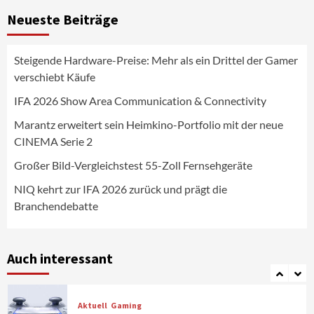
Großer Bild-Vergleichstest 55-Zoll
Neueste Beiträge
Fernsehgeräte
4
Steigende Hardware-Preise: Mehr als ein Drittel der Gamer
Wirtschaft
verschiebt Käufe
NIQ kehrt zur IFA 2026 zurück und prägt
die Branchendebatte
IFA 2026 Show Area Communication & Connectivity
5
Marantz erweitert sein Heimkino-Portfolio mit der neue
CINEMA Serie 2
Aktuell
Personen
Wirtschaft
CHERRY baut Vertriebsteam in
Großer Bild-Vergleichstest 55-Zoll Fernsehgeräte
strategisch wichtigen Märkten aus
6
NIQ kehrt zur IFA 2026 zurück und prägt die
Branchendebatte
Smart Living
Top Story
Verbraucher setzen immer mehr auf
Klimageräte und Ventilatoren
Auch interessant
7
Aktuell
Gaming