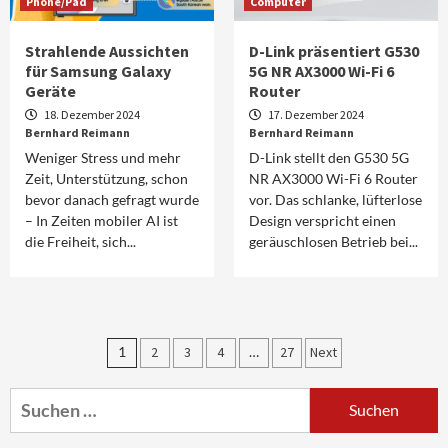
Phone/Pad
Computer
Strahlende Aussichten
D-Link präsentiert G530
für Samsung Galaxy
5G NR AX3000 Wi-Fi 6
Geräte
Router
18. Dezember 2024
17. Dezember 2024
Bernhard Reimann
Bernhard Reimann
Weniger Stress und mehr
D-Link stellt den G530 5G
Zeit, Unterstützung, schon
NR AX3000 Wi-Fi 6 Router
bevor danach gefragt wurde
vor. Das schlanke, lüfterlose
– In Zeiten mobiler AI ist
Design verspricht einen
die Freiheit, sich...
geräuschlosen Betrieb bei...
Aktuell
Audio
Marantz erweitert sein Heimkino-
Seitennummerierung
1
2
3
4
…
27
Next
Portfolio mit der neue CINEMA Serie 2
3
der
Suchen
Beiträge
nach:
News aus dem Internet