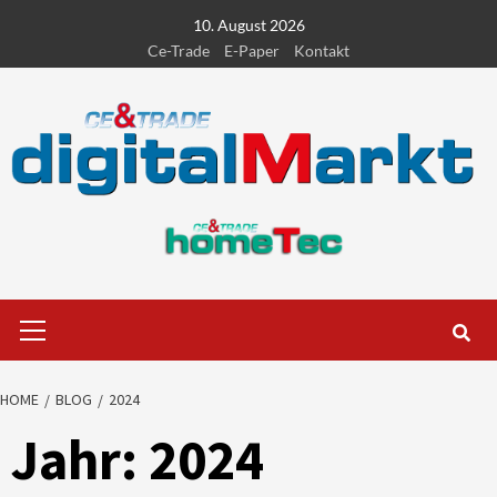
Skip
10. August 2026
to
Ce-Trade
E-Paper
Kontakt
content
Primary
Menu
HOME
BLOG
2024
Jahr:
2024