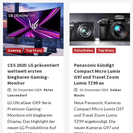
Gaming
Top Story
Foto/Video
Top Story
CES 2025: LG präsentiert
Panasonic kündigt
weltweit ersten
Compact Micro Lumix
biegbaren Gaming-
G97 und Travel Zoom
Monitor
Lumix TZ99 an
30. Dezember 2024
Peter
30. Dezember 2024
Volker
Lanzendorf
Wachs
LG UltraGear GX9-Serie
Neue Panasonic Kameras
Premium-Gaming-
Compact Micro Lumix G97
Monitore mit biegbarem
und Travel Zoom Lumix
Display. Das Highlight der
TZ99 angekündigt. Die
neuen LG Produktlinie Auf
neuen Kameras G97 und