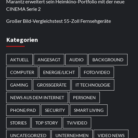
Marantz erweitert sein Heimkino-Portfolio mit der neue
Bonusaktionen.
regelmäßige Updates werden neue Inhalte
Nutzer kehren zurück, um sich die
CINEMA Serie 2
hinzugefügt.
Neuerscheinungen anzusehen.
Großer Bild-Vergleichstest 55-Zoll Fernsehgeräte
Im Laufe des Jahres erscheinen thematische
Kategorien
Spielautomaten mit passenden Designs. Im Bereich
von
Magneticslots
können solche saisonalen Slots
AKTUELL
ANGESAGT
AUDIO
BACKGROUND
beispielsweise an Feiertage oder besondere Events
angepasst sein.
COMPUTER
ENERGIE/LICHT
FOTO/VIDEO
GAMING
GROSSGERÄTE
IT TECHNOLOGIE
NEWS AUS DEM INTERNET
PERSONEN
PHONE/PAD
SECURITY
SMART LIVING
STORIES
TOP STORY
TV/VIDEO
UNCATEGORIZED
UNTERNEHMEN
VIDEO NEWS