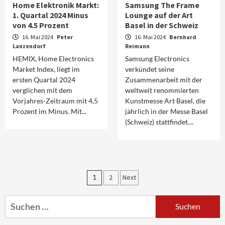
Home Elektronik Markt:
Samsung The Frame
1. Quartal 2024 Minus
Lounge auf der Art
von 4.5 Prozent
Basel in der Schweiz
16. Mai 2024
Peter
16. Mai 2024
Bernhard
Lanzendorf
Reimann
HEMIX, Home Electronics
Samsung Electronics
Market Index, liegt im
verkündet seine
ersten Quartal 2024
Zusammenarbeit mit der
verglichen mit dem
weltweit renommierten
Vorjahres-Zeitraum mit 4,5
Kunstmesse Art Basel, die
Prozent im Minus. Mit...
jährlich in der Messe Basel
(Schweiz) stattfindet....
Aktuell
Audio
Marantz erweitert sein Heimkino-
Seitennummerierun
1
2
Next
Portfolio mit der neue CINEMA Serie 2
3
der
Suchen
Beiträge
nach:
News aus dem Internet