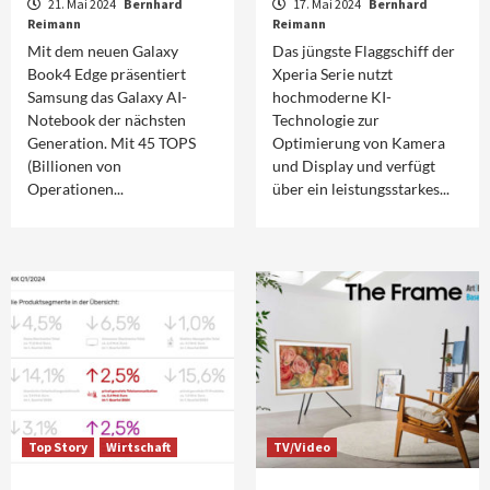
21. Mai 2024
Bernhard
17. Mai 2024
Bernhard
Reimann
Reimann
Mit dem neuen Galaxy
Das jüngste Flaggschiff der
Book4 Edge präsentiert
Xperia Serie nutzt
Samsung das Galaxy AI-
hochmoderne KI-
Notebook der nächsten
Technologie zur
Generation. Mit 45 TOPS
Optimierung von Kamera
(Billionen von
und Display und verfügt
Operationen...
über ein leistungsstarkes...
Top Story
Wirtschaft
TV/Video