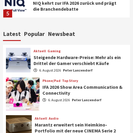
NIQ kehrt zur IFA 2026 zurück und prägt
die Branchendebatte
5
Aktuell
Personen
Wirtschaft
Latest
Popular
Newsbeat
CHERRY baut Vertriebsteam in
strategisch wichtigen Märkten aus
6
Aktuell
Gaming
Steigende Hardware-Preise: Mehr als ein
Drittel der Gamer verschiebt Käufe
Smart Living
Top Story
Verbraucher setzen immer mehr auf
6. August 2026
Peter Lanzendorf
Klimageräte und Ventilatoren
7
Phone/Pad
Top Story
IFA 2026 Show Area Communication &
Connectivity
Aktuell
Gaming
6. August 2026
Peter Lanzendorf
Steigende Hardware-Preise: Mehr als ein
Drittel der Gamer verschiebt Käufe
1
Aktuell
Audio
Marantz erweitert sein Heimkino-
Phone/Pad
Top Story
Portfolio mit der neue CINEMA Serie 2