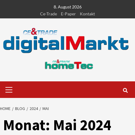
Skip
8. August 2026
to
Ce-Trade
E-Paper
Kontakt
content
Primary
Menu
HOME
BLOG
2024
MAI
Monat:
Mai 2024