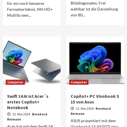
Bilddiagonalen. Frei
für ein noch besseres
wählbar ist die Darstellung
Fernseherlebnis. Mit HD+
von 80...
MultiScreen...
Computer
Computer
Swift 14 AI ist Acer´s
Copilot+ PC Vivobook S
erstes Copilot+
15 von Asus
Notebook
21. Mai 2024
Bernhard
Reimann
22. Mai 2024
Bernhard
Reimann
ASUS präsentiert mit dem
Acer hat mit dem Swift 14
Vivobook S 15 (S5507) eine