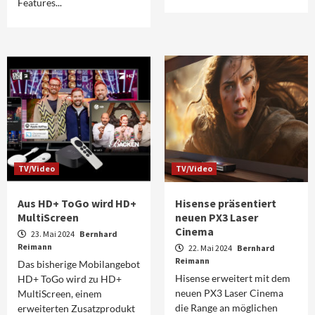
Features...
TV/Video
TV/Video
Aus HD+ ToGo wird HD+
Hisense präsentiert
MultiScreen
neuen PX3 Laser
Cinema
23. Mai 2024
Bernhard
Reimann
22. Mai 2024
Bernhard
Reimann
Das bisherige Mobilangebot
Hisense erweitert mit dem
HD+ ToGo wird zu HD+
neuen PX3 Laser Cinema
MultiScreen, einem
die Range an möglichen
erweiterten Zusatzprodukt