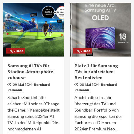
TV/Video
TV/Video
Samsung AI TVs für
Platz 1 für Samsung
Stadion-Atmosphäre
TVs in zahlreichen
zuhause
Bestenlisten
29. Mai 2024
Bernhard
28. Mai 2024
Bernhard
Reimann
Reimann
Scharfe Sportinhalte
Auch in diesem Jahr
erleben: Mit seiner "Change
überzeugt das TV- und
the Game!"-Kampagne stellt
Soundbar-Portfolio von
Samsung seine 2024er AI
Samsung die Experten der
TVs in den Mittelpunkt. Die
Fachpresse. Die neuen
hochmodernen AI-
2024er Premium Neo...