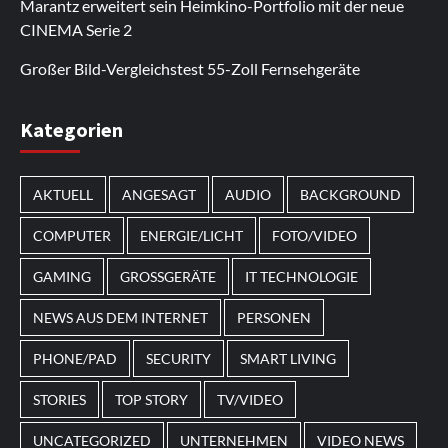
Marantz erweitert sein Heimkino-Portfolio mit der neue
Bonusaktionen.
regelmäßige Updates werden neue Inhalte
Nutzer kehren zurück, um sich die
CINEMA Serie 2
hinzugefügt.
Neuerscheinungen anzusehen.
Großer Bild-Vergleichstest 55-Zoll Fernsehgeräte
Im Laufe des Jahres erscheinen thematische
Kategorien
Spielautomaten mit passenden Designs. Im Bereich
von
Magneticslots
können solche saisonalen Slots
AKTUELL
ANGESAGT
AUDIO
BACKGROUND
beispielsweise an Feiertage oder besondere Events
angepasst sein.
COMPUTER
ENERGIE/LICHT
FOTO/VIDEO
GAMING
GROSSGERÄTE
IT TECHNOLOGIE
NEWS AUS DEM INTERNET
PERSONEN
PHONE/PAD
SECURITY
SMART LIVING
STORIES
TOP STORY
TV/VIDEO
UNCATEGORIZED
UNTERNEHMEN
VIDEO NEWS