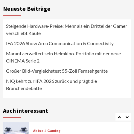
Großer Bild-Vergleichstest 55-Zoll
Neueste Beiträge
Fernsehgeräte
4
Steigende Hardware-Preise: Mehr als ein Drittel der Gamer
Wirtschaft
verschiebt Käufe
NIQ kehrt zur IFA 2026 zurück und prägt
die Branchendebatte
IFA 2026 Show Area Communication & Connectivity
5
Marantz erweitert sein Heimkino-Portfolio mit der neue
CINEMA Serie 2
Aktuell
Personen
Wirtschaft
CHERRY baut Vertriebsteam in
Großer Bild-Vergleichstest 55-Zoll Fernsehgeräte
strategisch wichtigen Märkten aus
6
NIQ kehrt zur IFA 2026 zurück und prägt die
Branchendebatte
Smart Living
Top Story
Verbraucher setzen immer mehr auf
Klimageräte und Ventilatoren
Auch interessant
7
Aktuell
Gaming