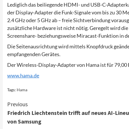
Lediglich das beiliegende HDMI- und USB-C-Adapterk
der Display-Adapter die Funk-Signale vom bis zu 30 Met
2.4 GHz oder 5 GHz ab – freie Sichtverbindung vorausg
zusätzliche Hardware ist nicht nötig. Geregelt wird d
Screenshare- beziehungsweise Miracast-Funktion in de
Die Seitenausrichtung wird mittels Knopfdruck geän
empfangenden Gerätes.
Der Wireless-Display-Adapter von Hama ist für 79,00 E
www.hama.de
Tags:
Hama
Continue
Previous
Friedrich Liechtenstein trifft auf neues AI-Line
Reading
von Samsung