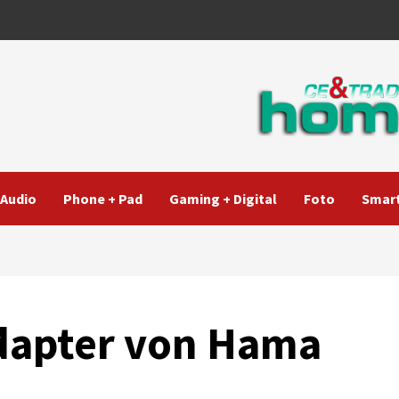
Audio
Phone + Pad
Gaming + Digital
Foto
Smart
Adapter von Hama