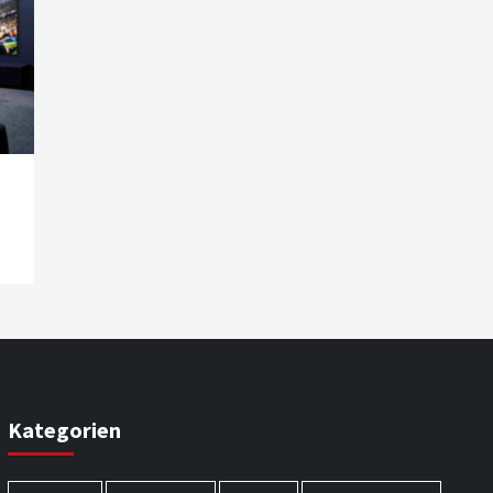
Smart Living
Top Story
Verbraucher setzen immer
mehr auf Klimageräte und
Ventilatoren
7
Kategorien