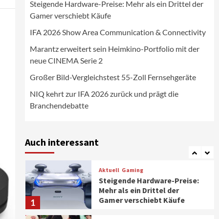
Steigende Hardware-Preise: Mehr als ein Drittel der
Wirtschaft
Gamer verschiebt Käufe
NIQ kehrt zur IFA 2026 zurück
und prägt die
IFA 2026 Show Area Communication & Connectivity
Branchendebatte
5
Marantz erweitert sein Heimkino-Portfolio mit der
neue CINEMA Serie 2
Aktuell
Personen
Wirtschaft
CHERRY baut Vertriebsteam
Großer Bild-Vergleichstest 55-Zoll Fernsehgeräte
in strategisch wichtigen
Märkten aus
6
NIQ kehrt zur IFA 2026 zurück und prägt die
Branchendebatte
Smart Living
Top Story
Verbraucher setzen immer
mehr auf Klimageräte und
Auch interessant
Ventilatoren
7
Aktuell
Gaming
Steigende Hardware-Preise:
Mehr als ein Drittel der
Gamer verschiebt Käufe
1