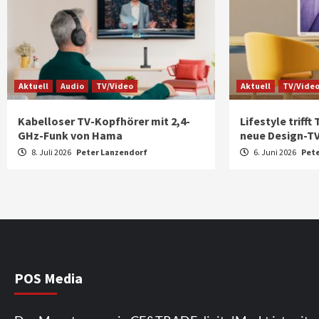
Aktuell
Audio
TV/Video
Aktuell
TV/Vide
Kabelloser TV-Kopfhörer mit 2,4-
Lifestyle trifft
GHz-Funk von Hama
neue Design-TVs
8. Juli 2026
Peter Lanzendorf
6. Juni 2026
Pet
POS Media