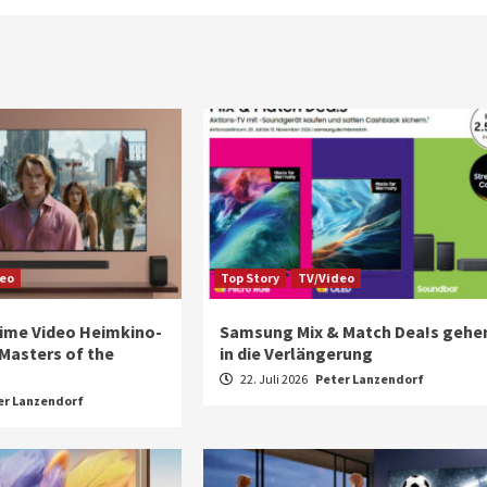
deo
Top Story
TV/Video
Prime Video Heimkino-
Samsung Mix & Match Dea!s gehe
Masters of the
in die Verlängerung
22. Juli 2026
Peter Lanzendorf
er Lanzendorf