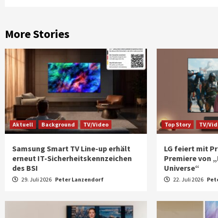
More Stories
Aktuell
Background
TV/Video
Top Story
TV/Vi
Samsung Smart TV Line-up erhält
LG feiert mit 
erneut IT-Sicherheitskennzeichen
Premiere von „
des BSI
Universe“
29. Juli 2026
Peter Lanzendorf
22. Juli 2026
Pet