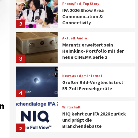
Phone/Pad
Top Story
IFA 2026 Show Area
Communication &
Connectivity
2
Aktuell
Audio
Marantz erweitert sein
Heimkino-Portfolio mit der
neue CINEMA Serie 2
3
News aus dem Internet
Großer Bild-Vergleichstest
55-Zoll Fernsehgeräte
4
en
Wirtschaft
NIQ kehrt zur IFA 2026 zurück
und prägt die
Branchendebatte
5