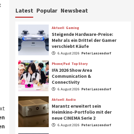
Aktuell
Personen
Wirtschaft
t
Latest
Popular
Newsbeat
CHERRY baut Vertriebsteam
in strategisch wichtigen
Märkten aus
6
Aktuell
Gaming
Steigende Hardware-Preise:
Smart Living
Top Story
Mehr als ein Drittel der Gamer
Verbraucher setzen immer
verschiebt Käufe
mehr auf Klimageräte und
6. August 2026
Peter Lanzendorf
Ventilatoren
7
Phone/Pad
Top Story
IFA 2026 Show Area
Aktuell
Gaming
Communication &
Steigende Hardware-Preise:
Connectivity
Mehr als ein Drittel der
Gamer verschiebt Käufe
6. August 2026
Peter Lanzendorf
1
Aktuell
Audio
Phone/Pad
Top Story
Marantz erweitert sein
xt
IFA 2026 Show Area
Heimkino-Portfolio mit der
en
Communication &
neue CINEMA Serie 2
Connectivity
2
en
6. August 2026
Peter Lanzendorf