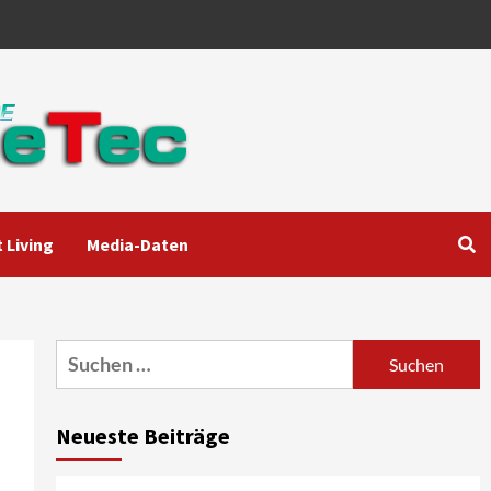
 Living
Media-Daten
Aktuell
Audio
Marantz erweitert sein
Heimkino-Portfolio mit der
neue CINEMA Serie 2
3
Suchen
nach:
News aus dem Internet
Großer Bild-Vergleichstest
Neueste Beiträge
55-Zoll Fernsehgeräte
4