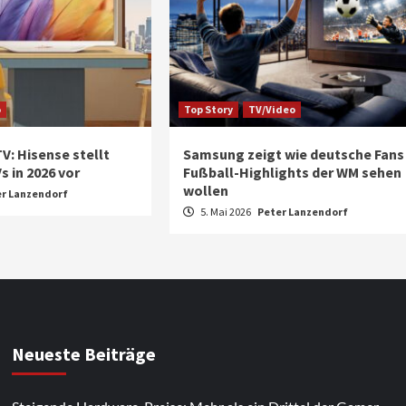
o
Top Story
TV/Video
 TV: Hisense stellt
Samsung zeigt wie deutsche Fans
 in 2026 vor
Fußball-Highlights der WM sehen
wollen
er Lanzendorf
5. Mai 2026
Peter Lanzendorf
Neueste Beiträge