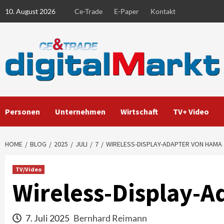
Skip
10. August 2026
Ce-Trade
E-Paper
Kontakt
to
content
Personen
Unternehmen
Wirtschaft
TV+ Video
HOME
BLOG
2025
JULI
7
WIRELESS-DISPLAY-ADAPTER VON HAMA
TV/Video
Wireless-Display-
7. Juli 2025
Bernhard Reimann