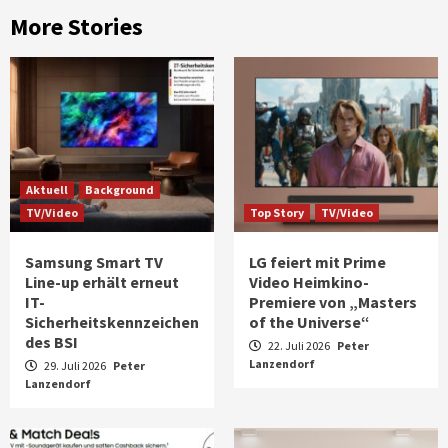
More Stories
Aktuell
Background
TV/Video
Top Story
TV/Video
Samsung Smart TV
LG feiert mit Prime
Line-up erhält erneut
Video Heimkino-
IT-
Premiere von „Masters
Sicherheitskennzeichen
of the Universe“
des BSI
22. Juli 2026
Peter
Lanzendorf
29. Juli 2026
Peter
Lanzendorf