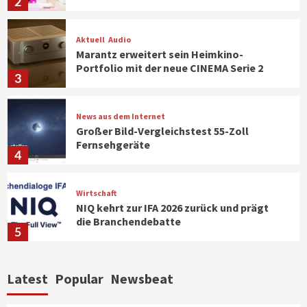
2
Aktuell
Audio
Marantz erweitert sein Heimkino-
Portfolio mit der neue CINEMA Serie 2
3
News aus dem Internet
Großer Bild-Vergleichstest 55-Zoll
Fernsehgeräte
4
Wirtschaft
NIQ kehrt zur IFA 2026 zurück und prägt
die Branchendebatte
5
Aktuell
Personen
Wirtschaft
Latest
Popular
Newsbeat
CHERRY baut Vertriebsteam in
strategisch wichtigen Märkten aus