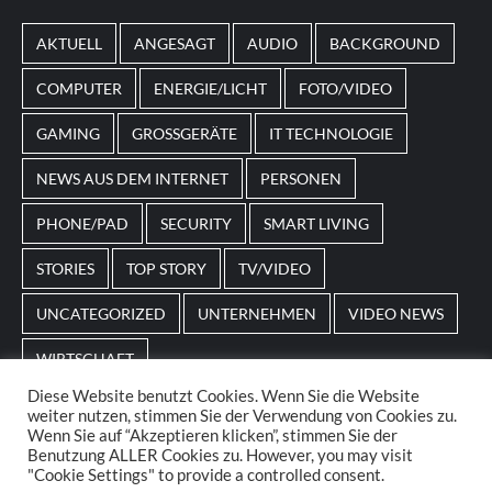
von
Magneticslots
können solche saisonalen Slots
AKTUELL
ANGESAGT
AUDIO
BACKGROUND
beispielsweise an Feiertage oder besondere Events
angepasst sein.
COMPUTER
ENERGIE/LICHT
FOTO/VIDEO
GAMING
GROSSGERÄTE
IT TECHNOLOGIE
NEWS AUS DEM INTERNET
PERSONEN
PHONE/PAD
SECURITY
SMART LIVING
STORIES
TOP STORY
TV/VIDEO
UNCATEGORIZED
UNTERNEHMEN
VIDEO NEWS
WIRTSCHAFT
Diese Website benutzt Cookies. Wenn Sie die Website
weiter nutzen, stimmen Sie der Verwendung von Cookies zu.
Home
Impressum
AGBs
Datenschutz
Wenn Sie auf “Akzeptieren klicken”, stimmen Sie der
Benutzung ALLER Cookies zu. However, you may visit
"Cookie Settings" to provide a controlled consent.