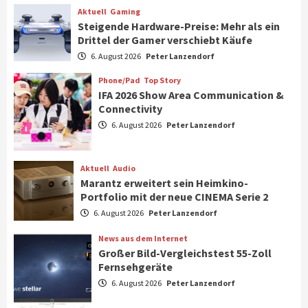
6
Aktuell
Gaming
Steigende Hardware-Preise: Mehr als ein
Drittel der Gamer verschiebt Käufe
Smart Living
Top Story
Verbraucher setzen immer mehr auf
6. August 2026
Peter Lanzendorf
Klimageräte und Ventilatoren
7
Phone/Pad
Top Story
IFA 2026 Show Area Communication &
Connectivity
Aktuell
Gaming
6. August 2026
Peter Lanzendorf
Steigende Hardware-Preise: Mehr als ein
Drittel der Gamer verschiebt Käufe
1
Aktuell
Audio
Marantz erweitert sein Heimkino-
Phone/Pad
Top Story
Portfolio mit der neue CINEMA Serie 2
IFA 2026 Show Area Communication &
6. August 2026
Peter Lanzendorf
Connectivity
2
News aus dem Internet
Großer Bild-Vergleichstest 55-Zoll
Fernsehgeräte
Aktuell
Audio
6. August 2026
Peter Lanzendorf
Marantz erweitert sein Heimkino-
Portfolio mit der neue CINEMA Serie 2