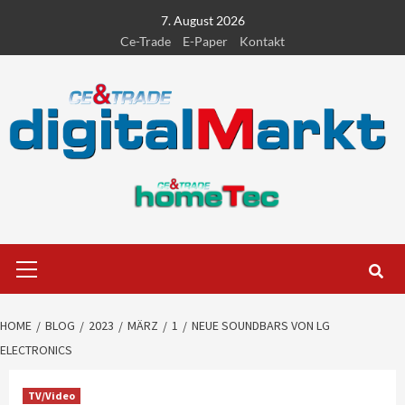
Skip
7. August 2026
to
Ce-Trade
E-Paper
Kontakt
content
Primary
Menu
HOME
BLOG
2023
MÄRZ
1
NEUE SOUNDBARS VON LG
ELECTRONICS
TV/Video