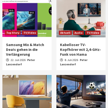
Top Story
TV/Video
Aktuell
Audio
TV/Video
Samsung Mix & Match
Kabelloser TV-
Dea!s gehen in die
Kopfhörer mit 2,4-GHz-
Verlängerung
Funk von Hama
22. Juli 2026
Peter
8. Juli 2026
Peter
Lanzendorf
Lanzendorf