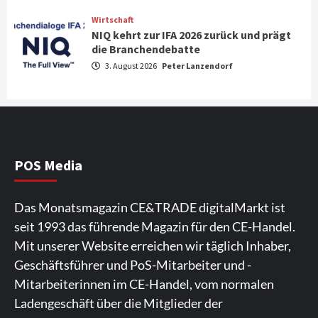
3
Wirtschaft
NIQ kehrt zur IFA 2026 zurück und prägt
News aus dem Internet
die Branchendebatte
Großer Bild-Vergleichstest 55-Zoll
3. August 2026
Peter Lanzendorf
Fernsehgeräte
4
Wirtschaft
NIQ kehrt zur IFA 2026 zurück und prägt
die Branchendebatte
5
POS Media
Aktuell
Personen
Wirtschaft
Das Monatsmagazin CE&TRADE digitalMarkt ist
CHERRY baut Vertriebsteam in
seit 1993 das führende Magazin für den CE-Handel.
strategisch wichtigen Märkten aus
6
Mit unserer Website erreichen wir täglich Inhaber,
Geschäftsführer und PoS-Mitarbeiter und -
Smart Living
Top Story
Mitarbeiterinnen im CE-Handel, vom normalen
Verbraucher setzen immer mehr auf
Ladengeschäft über die Mitglieder der
Klimageräte und Ventilatoren