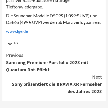
passiver Bass-Radiatoren kräftige
Tieftonwiedergabe.
Die Soundbar-Modelle DSC9S (1.099 € UVP) und
DSE6S (499 € UVP) werden ab März verfügbar sein.
www.lge.de
Tags:
LG
Continue
Previous
Samsung Premium-Portfolio 2023 mit
Reading
Quantum Dot-Effekt
Next
Sony präsentiert die BRAVIA XR Fernseher
des Jahres 2023