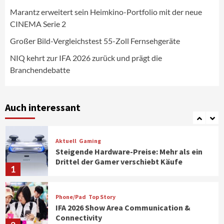
5
Marantz erweitert sein Heimkino-Portfolio mit der neue
CINEMA Serie 2
Aktuell
Personen
Wirtschaft
CHERRY baut Vertriebsteam in
Großer Bild-Vergleichstest 55-Zoll Fernsehgeräte
strategisch wichtigen Märkten aus
6
NIQ kehrt zur IFA 2026 zurück und prägt die
Branchendebatte
Smart Living
Top Story
Verbraucher setzen immer mehr auf
Klimageräte und Ventilatoren
Auch interessant
7
Aktuell
Gaming
Steigende Hardware-Preise: Mehr als ein
Drittel der Gamer verschiebt Käufe
1
Phone/Pad
Top Story
IFA 2026 Show Area Communication &
Connectivity