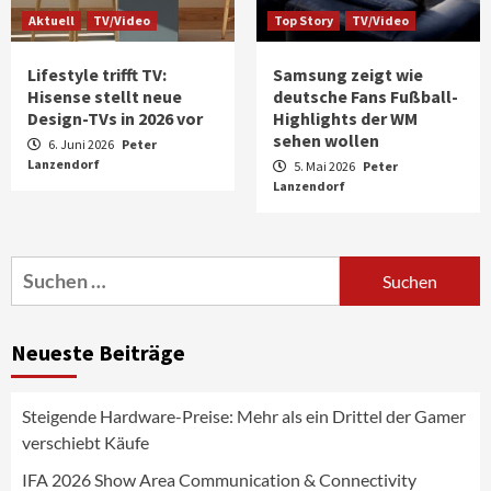
Aktuell
TV/Video
Top Story
TV/Video
Lifestyle trifft TV:
Samsung zeigt wie
Hisense stellt neue
deutsche Fans Fußball-
Design-TVs in 2026 vor
Highlights der WM
sehen wollen
6. Juni 2026
Peter
Lanzendorf
5. Mai 2026
Peter
Aktuell
Audio
Lanzendorf
Marantz erweitert sein Heimkino-
Portfolio mit der neue CINEMA Serie 2
3
Suchen
nach:
News aus dem Internet
Großer Bild-Vergleichstest 55-Zoll
Neueste Beiträge
Fernsehgeräte
4
Steigende Hardware-Preise: Mehr als ein Drittel der Gamer
Wirtschaft
verschiebt Käufe
NIQ kehrt zur IFA 2026 zurück und prägt
die Branchendebatte
IFA 2026 Show Area Communication & Connectivity