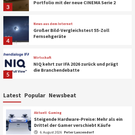
Portfolio mit der neue CINEMA Serie 2
3
News aus dem Internet
Großer Bild-Vergleichstest 55-Zoll
Fernsehgeräte
4
Wirtschaft
NIQ kehrt zur IFA 2026 zurück und prägt
die Branchendebatte
5
Aktuell
Personen
Wirtschaft
Latest
Popular
Newsbeat
CHERRY baut Vertriebsteam in
strategisch wichtigen Märkten aus
6
Aktuell
Gaming
Steigende Hardware-Preise: Mehr als ein
Drittel der Gamer verschiebt Käufe
Smart Living
Top Story
Verbraucher setzen immer mehr auf
6. August 2026
Peter Lanzendorf