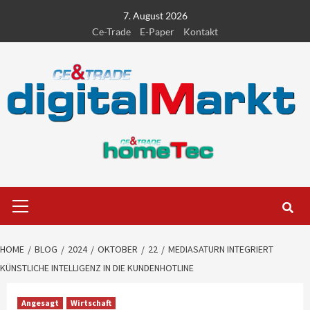
Skip
7. August 2026
to
Ce-Trade
E-Paper
Kontakt
content
Primary
Menu
HOME
BLOG
2024
OKTOBER
22
MEDIASATURN INTEGRIERT
KÜNSTLICHE INTELLIGENZ IN DIE KUNDENHOTLINE
Angesagt
Wirtschaft