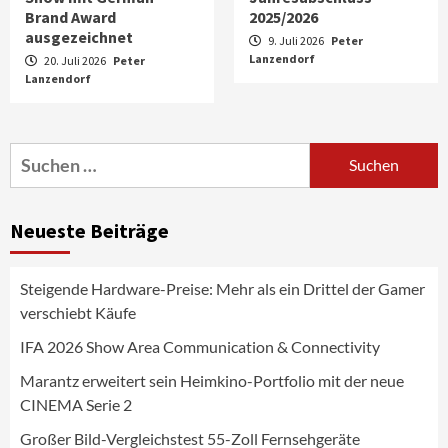
Brand Award
2025/2026
ausgezeichnet
9. Juli 2026
Peter
Lanzendorf
20. Juli 2026
Peter
Lanzendorf
Aktuell
Audio
Marantz erweitert sein Heimkino-
Portfolio mit der neue CINEMA Serie 2
3
Suchen
nach:
News aus dem Internet
Großer Bild-Vergleichstest 55-Zoll
Neueste Beiträge
Fernsehgeräte
4
Steigende Hardware-Preise: Mehr als ein Drittel der Gamer
Wirtschaft
verschiebt Käufe
NIQ kehrt zur IFA 2026 zurück und prägt
die Branchendebatte
IFA 2026 Show Area Communication & Connectivity
5
Marantz erweitert sein Heimkino-Portfolio mit der neue
CINEMA Serie 2
Aktuell
Personen
Wirtschaft
CHERRY baut Vertriebsteam in
Großer Bild-Vergleichstest 55-Zoll Fernsehgeräte