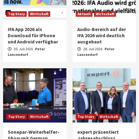
Top Story
Wirtschaft
Aktuell
Wirtschaft
IFA App 2026 als
Audio-Bereich auf der
Download für iPhone
IFA 2026 wird deutlich
und Android verfügbar
ausgebaut
30. Juli 2026
Peter
28. Juli 2026
Peter
Lanzendorf
Lanzendorf
Top Story
Wirtschaft
Top Story
Wirtschaft
Sonepar-Weiterhelfer-
expert präsentiert
Show mit German
Jahresabschluss