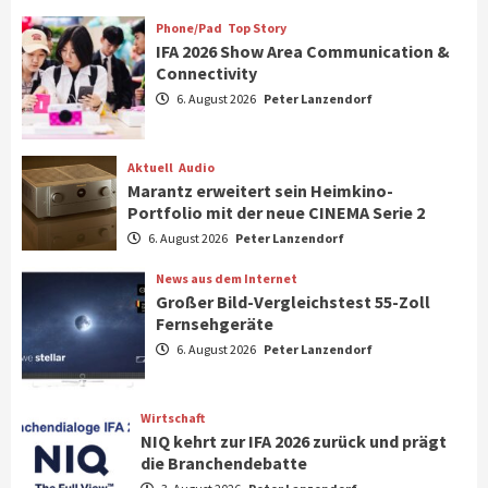
Klimageräte und Ventilatoren
7
Phone/Pad
Top Story
IFA 2026 Show Area Communication &
Connectivity
Aktuell
Gaming
6. August 2026
Peter Lanzendorf
Steigende Hardware-Preise: Mehr als ein
Drittel der Gamer verschiebt Käufe
1
Aktuell
Audio
Marantz erweitert sein Heimkino-
Phone/Pad
Top Story
Portfolio mit der neue CINEMA Serie 2
IFA 2026 Show Area Communication &
6. August 2026
Peter Lanzendorf
Connectivity
2
News aus dem Internet
Großer Bild-Vergleichstest 55-Zoll
Fernsehgeräte
Aktuell
Audio
6. August 2026
Peter Lanzendorf
Marantz erweitert sein Heimkino-
Portfolio mit der neue CINEMA Serie 2
3
Wirtschaft
NIQ kehrt zur IFA 2026 zurück und prägt
News aus dem Internet
die Branchendebatte
Großer Bild-Vergleichstest 55-Zoll