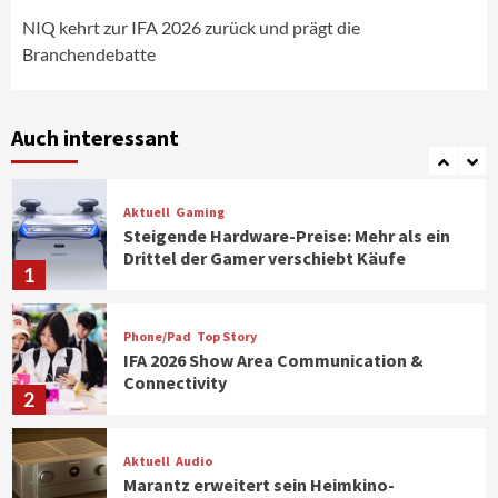
strategisch wichtigen Märkten aus
6
NIQ kehrt zur IFA 2026 zurück und prägt die
Branchendebatte
Smart Living
Top Story
Verbraucher setzen immer mehr auf
Klimageräte und Ventilatoren
Auch interessant
7
Aktuell
Gaming
Steigende Hardware-Preise: Mehr als ein
Drittel der Gamer verschiebt Käufe
1
Phone/Pad
Top Story
IFA 2026 Show Area Communication &
Connectivity
2
Aktuell
Audio
Marantz erweitert sein Heimkino-