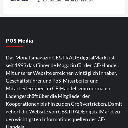
3. August 2026
Peter Lanzendorf
Fernsehgeräte
4
Wirtschaft
NIQ kehrt zur IFA 2026 zurück und prägt
die Branchendebatte
5
POS Media
Aktuell
Personen
Wirtschaft
Das Monatsmagazin CE&TRADE digitalMarkt ist
CHERRY baut Vertriebsteam in
seit 1993 das führende Magazin für den CE-Handel.
strategisch wichtigen Märkten aus
6
Mit unserer Website erreichen wir täglich Inhaber,
Geschäftsführer und PoS-Mitarbeiter und -
Smart Living
Top Story
Mitarbeiterinnen im CE-Handel, vom normalen
Verbraucher setzen immer mehr auf
Ladengeschäft über die Mitglieder der
Klimageräte und Ventilatoren
7
Kooperationen bis hin zu den Großvertrieben. Damit
gehört die Website von CE&TRADE digitalMarkt zu
den wichtigsten Informationsquellen des CE-
Handels.