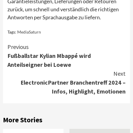
Garantieleistungen, Lieferungen oder Retouren
zurück, um schnell und verständlich die richtigen
Antworten per Sprachausgabe zu liefern.
Tags:
MediaSaturn
Continue
Previous
Fußballstar Kylian Mbappé wird
Reading
Anteilseigner bei Loewe
Next
ElectronicPartner Branchentreff 2024 –
Infos, Highlight, Emotionen
More Stories