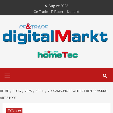
Skip
6. August 2026
to
Ce-Trade
E-Paper
Kontakt
content
Primary
Menu
HOME
BLOG
2025
APRIL
7
SAMSUNG ERWEITERT DEN SAMSUNG
ART STORE
TV/Video