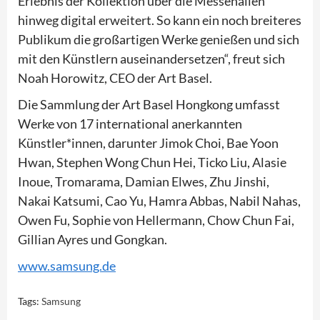
Erlebnis der Kollektion über die Messehallen
hinweg digital erweitert. So kann ein noch breiteres
Publikum die großartigen Werke genießen und sich
mit den Künstlern auseinandersetzen“, freut sich
Noah Horowitz, CEO der Art Basel.
Die Sammlung der Art Basel Hongkong umfasst
Werke von 17 international anerkannten
Künstler*innen, darunter Jimok Choi, Bae Yoon
Hwan, Stephen Wong Chun Hei, Ticko Liu, Alasie
Inoue, Tromarama, Damian Elwes, Zhu Jinshi,
Nakai Katsumi, Cao Yu, Hamra Abbas, Nabil Nahas,
Owen Fu, Sophie von Hellermann, Chow Chun Fai,
Gillian Ayres und Gongkan.
www.samsung.de
Tags:
Samsung