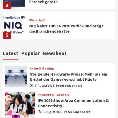
Fernsehgeräte
4
Wirtschaft
NIQ kehrt zur IFA 2026 zurück und prägt
die Branchendebatte
5
Aktuell
Personen
Wirtschaft
Latest
Popular
Newsbeat
CHERRY baut Vertriebsteam in
strategisch wichtigen Märkten aus
6
Aktuell
Gaming
Steigende Hardware-Preise: Mehr als ein
Drittel der Gamer verschiebt Käufe
Smart Living
Top Story
Verbraucher setzen immer mehr auf
6. August 2026
Peter Lanzendorf
Klimageräte und Ventilatoren
7
Phone/Pad
Top Story
IFA 2026 Show Area Communication &
Connectivity
Aktuell
Gaming
6. August 2026
Peter Lanzendorf
Steigende Hardware-Preise: Mehr als ein