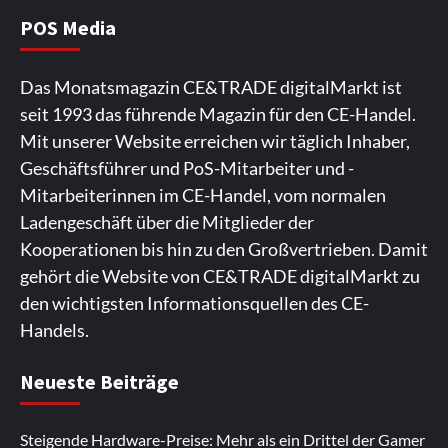
die Branchendebatte
5
POS Media
Aktuell
Personen
Wirtschaft
Das Monatsmagazin CE&TRADE digitalMarkt ist
CHERRY baut Vertriebsteam in
seit 1993 das führende Magazin für den CE-Handel.
strategisch wichtigen Märkten aus
6
Mit unserer Website erreichen wir täglich Inhaber,
Geschäftsführer und PoS-Mitarbeiter und -
Smart Living
Top Story
Mitarbeiterinnen im CE-Handel, vom normalen
Verbraucher setzen immer mehr auf
Ladengeschäft über die Mitglieder der
Klimageräte und Ventilatoren
7
Kooperationen bis hin zu den Großvertrieben. Damit
gehört die Website von CE&TRADE digitalMarkt zu
den wichtigsten Informationsquellen des CE-
Handels.
Spieler aus Lettland können es ausprobieren. Die
Viele Spieler bevorzugen die Nutzung der App für ein
Fans von Online-Slots besuchen die Seite
Die Gaming-Plattform bietet eine große Auswahl an
Ein weiterer Ort, an dem man Spielautomaten
Neueste Beiträge
Plattform bietet Casinospiele und verschiedene
komfortables Spielerlebnis. Die App ermöglicht
regelmäßig. Die Plattform bietet farbenfrohe
Spielautomaten. Die Benutzeroberfläche ist auf eine
entdecken kann, ist. Die Seite legt den Schwerpunkt
Boni.
https://rollingslots-de.bet/
Die Website
https://lapalingo1.de/
eine schnelle Anmeldung und
Spielautomaten und ein rasantes Spielvergnügen.
reibungslose Navigation ausgelegt. Spieler können
auf ungezwungene Unterhaltung und
Steigende Hardware-Preise: Mehr als ein Drittel der Gamer