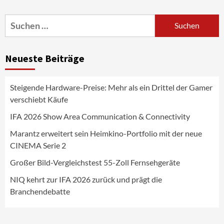
Portfolio mit der neue CINEMA Serie 2
3
Suchen
nach:
News aus dem Internet
Großer Bild-Vergleichstest 55-Zoll
Neueste Beiträge
Fernsehgeräte
4
Steigende Hardware-Preise: Mehr als ein Drittel der Gamer
Wirtschaft
verschiebt Käufe
NIQ kehrt zur IFA 2026 zurück und prägt
die Branchendebatte
IFA 2026 Show Area Communication & Connectivity
5
Marantz erweitert sein Heimkino-Portfolio mit der neue
CINEMA Serie 2
Aktuell
Personen
Wirtschaft
CHERRY baut Vertriebsteam in
Großer Bild-Vergleichstest 55-Zoll Fernsehgeräte
strategisch wichtigen Märkten aus
6
NIQ kehrt zur IFA 2026 zurück und prägt die
Branchendebatte
Smart Living
Top Story
Verbraucher setzen immer mehr auf