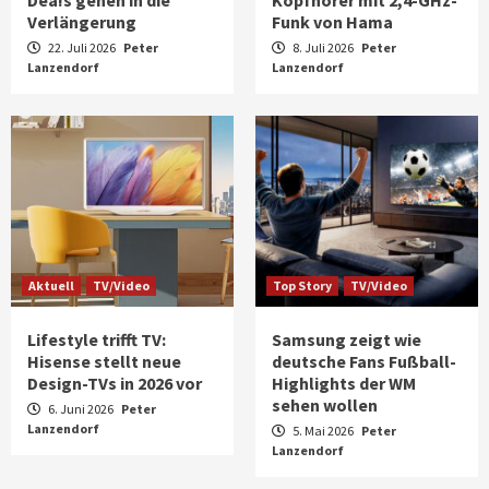
Verlängerung
Funk von Hama
22. Juli 2026
Peter
8. Juli 2026
Peter
Lanzendorf
Lanzendorf
Aktuell
TV/Video
Top Story
TV/Video
Lifestyle trifft TV:
Samsung zeigt wie
Hisense stellt neue
deutsche Fans Fußball-
Design-TVs in 2026 vor
Highlights der WM
sehen wollen
6. Juni 2026
Peter
Lanzendorf
5. Mai 2026
Peter
Aktuell
Audio
Lanzendorf
Marantz erweitert sein Heimkino-