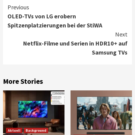
Continue
Previous
OLED-TVs von LG erobern
Reading
Spitzenplatzierungen bei der StiWA
Next
Netflix-Filme und Serien in HDR10+ auf
Samsung TVs
More Stories
Aktuell
Background