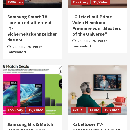
TV/Video
Top Story
TV/Video
Samsung Smart TV
LG feiert mit Prime
Line-up erhält erneut
Video Heimkino-
IT-
Premiere von „Masters
Sicherheitskennzeichen
of the Universe“
des BSI
22. Juli 2026
Peter
Lanzendorf
29. Juli 2026
Peter
Lanzendorf
Top Story
TV/Video
Aktuell
Audio
TV/Video
Samsung Mix & Match
Kabelloser TV-
Dea!s gehen in die
Kopfhörer mit 2,4-GHz-