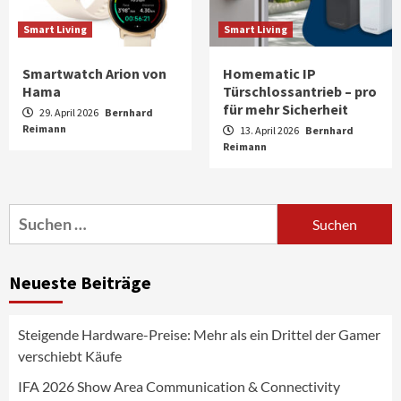
Smart Living
Smart Living
Smartwatch Arion von
Homematic IP
Hama
Türschlossantrieb – pro
für mehr Sicherheit
29. April 2026
Bernhard
Reimann
13. April 2026
Bernhard
Aktuell
Audio
Reimann
Marantz erweitert sein Heimkino-
Portfolio mit der neue CINEMA Serie 2
3
Suchen
nach:
News aus dem Internet
Großer Bild-Vergleichstest 55-Zoll
Neueste Beiträge
Fernsehgeräte
4
Steigende Hardware-Preise: Mehr als ein Drittel der Gamer
Wirtschaft
verschiebt Käufe
NIQ kehrt zur IFA 2026 zurück und prägt
die Branchendebatte
IFA 2026 Show Area Communication & Connectivity
5