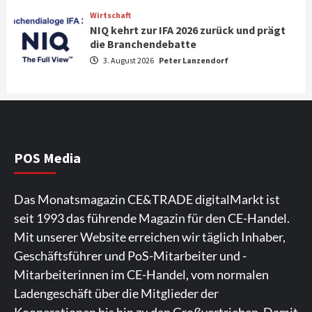
Wirtschaft
NIQ kehrt zur IFA 2026 zurück und prägt
News aus dem Internet
die Branchendebatte
Großer Bild-Vergleichstest 55-Zoll
3. August 2026
Peter Lanzendorf
Fernsehgeräte
4
Wirtschaft
NIQ kehrt zur IFA 2026 zurück und prägt
die Branchendebatte
5
POS Media
Aktuell
Personen
Wirtschaft
Das Monatsmagazin CE&TRADE digitalMarkt ist
CHERRY baut Vertriebsteam in
seit 1993 das führende Magazin für den CE-Handel.
strategisch wichtigen Märkten aus
6
Mit unserer Website erreichen wir täglich Inhaber,
Geschäftsführer und PoS-Mitarbeiter und -
Smart Living
Top Story
Mitarbeiterinnen im CE-Handel, vom normalen
Verbraucher setzen immer mehr auf
Ladengeschäft über die Mitglieder der
Klimageräte und Ventilatoren
7