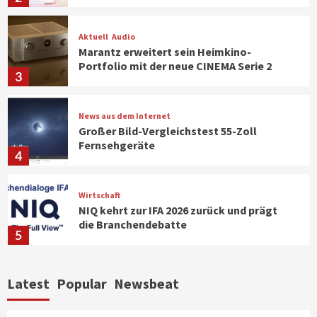
Aktuell
Audio
Marantz erweitert sein Heimkino-
Portfolio mit der neue CINEMA Serie 2
3
News aus dem Internet
Großer Bild-Vergleichstest 55-Zoll
Fernsehgeräte
4
Wirtschaft
NIQ kehrt zur IFA 2026 zurück und prägt
die Branchendebatte
5
Aktuell
Personen
Wirtschaft
Latest
Popular
Newsbeat
CHERRY baut Vertriebsteam in
strategisch wichtigen Märkten aus
6