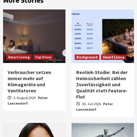
More Stories
Smart Living
Top Story
Background
Smart Living
Verbraucher setzen
Reolink-Studie: Bei der
immer mehr auf
Heimsicherheit zählen
Klimageräte und
Zuverlässigkeit und
Ventilatoren
Qualität statt Feature-
Flut
3. August 2026
Peter
Lanzendorf
30. Juli 2026
Peter
Lanzendorf