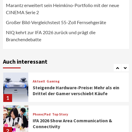
Marantz erweitert sein Heimkino-Portfolio mit der neue
CINEMA Serie 2
Aktuell
Personen
Wirtschaft
CHERRY baut Vertriebsteam in
Großer Bild-Vergleichstest 55-Zoll Fernsehgeräte
strategisch wichtigen Märkten aus
6
NIQ kehrt zur IFA 2026 zurück und prägt die
Branchendebatte
Smart Living
Top Story
Verbraucher setzen immer mehr auf
Klimageräte und Ventilatoren
Auch interessant
7
Aktuell
Gaming
Steigende Hardware-Preise: Mehr als ein
Drittel der Gamer verschiebt Käufe
1
Phone/Pad
Top Story
IFA 2026 Show Area Communication &
Connectivity
2