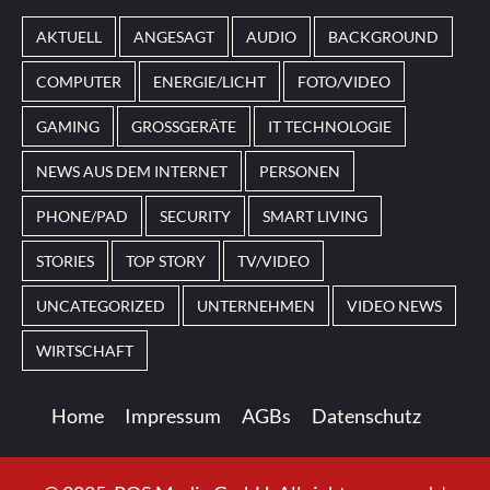
von
Magneticslots
können solche saisonalen Slots
AKTUELL
ANGESAGT
AUDIO
BACKGROUND
beispielsweise an Feiertage oder besondere Events
angepasst sein.
COMPUTER
ENERGIE/LICHT
FOTO/VIDEO
GAMING
GROSSGERÄTE
IT TECHNOLOGIE
NEWS AUS DEM INTERNET
PERSONEN
PHONE/PAD
SECURITY
SMART LIVING
STORIES
TOP STORY
TV/VIDEO
UNCATEGORIZED
UNTERNEHMEN
VIDEO NEWS
WIRTSCHAFT
Home
Impressum
AGBs
Datenschutz