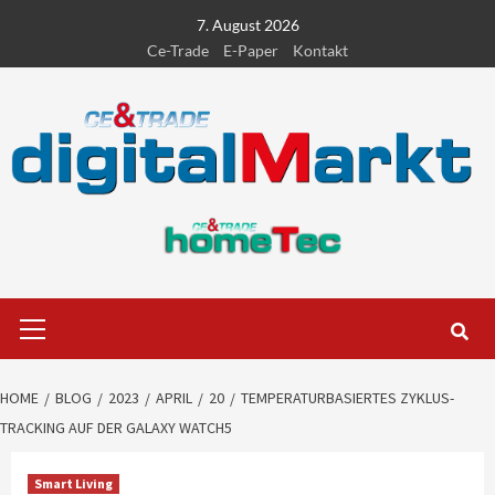
Skip
7. August 2026
to
Ce-Trade
E-Paper
Kontakt
content
Primary
Menu
HOME
BLOG
2023
APRIL
20
TEMPERATURBASIERTES ZYKLUS-
TRACKING AUF DER GALAXY WATCH5
Smart Living