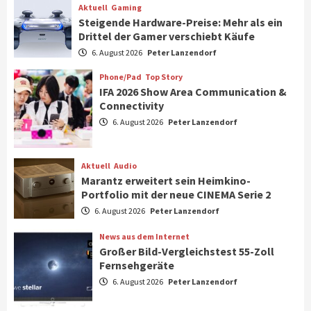
Aktuell
Gaming
Steigende Hardware-Preise: Mehr als ein
Drittel der Gamer verschiebt Käufe
Smart Living
Top Story
Verbraucher setzen immer mehr auf
6. August 2026
Peter Lanzendorf
Klimageräte und Ventilatoren
7
Phone/Pad
Top Story
IFA 2026 Show Area Communication &
Connectivity
Aktuell
Gaming
6. August 2026
Peter Lanzendorf
Steigende Hardware-Preise: Mehr als ein
Drittel der Gamer verschiebt Käufe
1
Aktuell
Audio
Marantz erweitert sein Heimkino-
Phone/Pad
Top Story
Portfolio mit der neue CINEMA Serie 2
IFA 2026 Show Area Communication &
6. August 2026
Peter Lanzendorf
Connectivity
2
News aus dem Internet
Großer Bild-Vergleichstest 55-Zoll
Fernsehgeräte
Aktuell
Audio
6. August 2026
Peter Lanzendorf
Marantz erweitert sein Heimkino-
Portfolio mit der neue CINEMA Serie 2
3