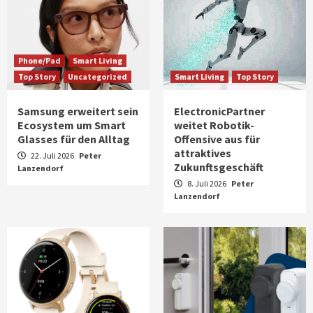
Phone/Pad
Smart Living
Top Story
Uncategorized
Smart Living
Top Story
Samsung erweitert sein
ElectronicPartner
Ecosystem um Smart
weitet Robotik-
Glasses für den Alltag
Offensive aus für
attraktives
22. Juli 2026
Peter
Zukunftsgeschäft
Lanzendorf
8. Juli 2026
Peter
Lanzendorf