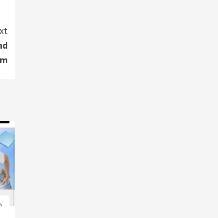
xt
nd
em