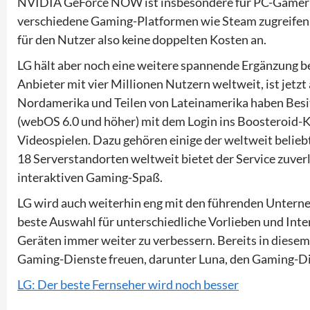
NVIDIA GeForce NOW ist insbesondere für PC-Gamer i
verschiedene Gaming-Platformen wie Steam zugreifen un
für den Nutzer also keine doppelten Kosten an.
LG hält aber noch eine weitere spannende Ergänzung b
Anbieter mit vier Millionen Nutzern weltweit, ist jetzt
Nordamerika und Teilen von Lateinamerika haben Besi
(webOS 6.0 und höher) mit dem Login ins Boosteroid
Videospielen. Dazu gehören einige der weltweit belieb
18 Serverstandorten weltweit bietet der Service zuver
interaktiven Gaming-Spaß.
LG wird auch weiterhin eng mit den führenden Unter
beste Auswahl für unterschiedliche Vorlieben und Int
Geräten immer weiter zu verbessern. Bereits in diesem
Gaming-Dienste freuen, darunter Luna, den Gaming-D
LG: Der beste Fernseher wird noch besser