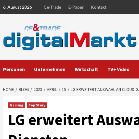
Skip
6. August 2026
Ce-Trade
E-Paper
Kontakt
to
content
Personen
Unternehmen
Wirtschaft
TV+ Video
HOME
BLOG
2023
APRIL
15
LG ERWEITERT AUSWAHL AN CLOUD-G
Gaming
Top Story
LG erweitert Ausw