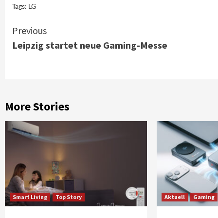
Tags:
LG
Continue
Previous
Leipzig startet neue Gaming-Messe
Reading
More Stories
Smart Living
Top Story
Aktuell
Gaming