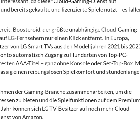
nteressant, da dieser Cloud-Gaming-Dienst auf
d bereits gekaufte und lizenzierte Spiele nutzt – es falle
ereit: Boosteroid, der größte unabhängige Cloud-Gaming-
 auf LG-Fernsehern nur einen Klick entfernt. In Europa,
tzer von LG Smart TVs aus den Modelljahren 2021 bis 202
-Konto automatisch Zugang zu Hunderten von Top-PC-
testen AAA-Titel – ganz ohne Konsole oder Set-Top-Box. M
lässig einen reibungslosen Spielkomfort und stundenlange
nehmen der Gaming-Branche zusammenarbeiten, um die
eressen zu bieten und die Spielfunktionen auf dem Premiu
 Jahr können sich LG TV-Besitzer auf noch mehr Cloud-
ienst von Amazon.