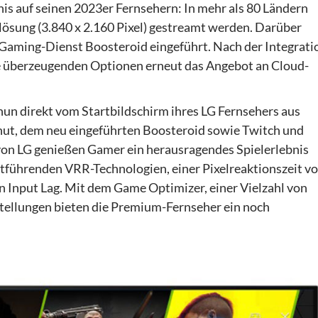
is auf seinen 2023er Fernsehern: In mehr als 80 Ländern
sung (3.840 x 2.160 Pixel) gestreamt werden. Darüber
-Gaming-Dienst Boosteroid eingeführt. Nach der Integrati
e überzeugenden Optionen erneut das Angebot an Cloud-
n direkt vom Startbildschirm ihres LG Fernsehers aus
ut, dem neu eingeführten Boosteroid sowie Twitch und
on LG genießen Gamer ein herausragendes Spielerlebnis
tführenden VRR-Technologien, einer Pixelreaktionszeit v
n Input Lag. Mit dem Game Optimizer, einer Vielzahl von
tellungen bieten die Premium-Fernseher ein noch