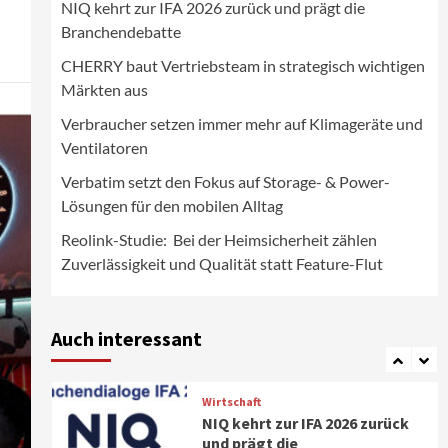
Lösungen für den mobilen
NIQ kehrt zur IFA 2026 zurück und prägt die
4
Alltag
Branchendebatte
Background
Smart Living
CHERRY baut Vertriebsteam in strategisch wichtigen
Reolink-Studie: Bei der
Märkten aus
Heimsicherheit zählen
Zuverlässigkeit und Qualität
Verbraucher setzen immer mehr auf Klimageräte und
5
statt Feature-Flut
Ventilatoren
Top Story
Wirtschaft
Verbatim setzt den Fokus auf Storage- & Power-
IFA App 2026 als Download für
Lösungen für den mobilen Alltag
iPhone und Android
verfügbar
Reolink-Studie: Bei der Heimsicherheit zählen
6
Zuverlässigkeit und Qualität statt Feature-Flut
Aktuell
Background
TV/Video
Samsung Smart TV Line-up
erhält erneut IT-
Auch interessant
Sicherheitskennzeichen des
7
BSI
Wirtschaft
NIQ kehrt zur IFA 2026 zurück
und prägt die