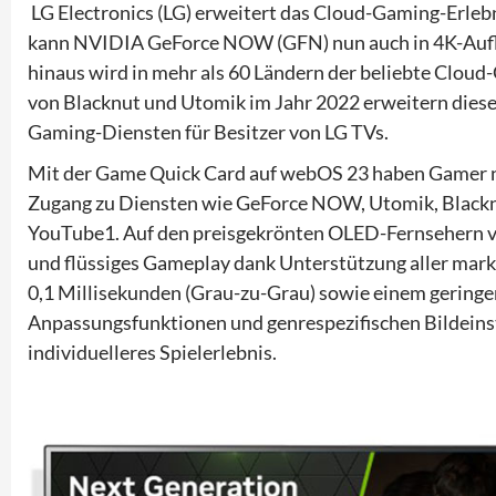
LG Electronics (LG) erweitert das Cloud-Gaming-Erlebn
kann NVIDIA GeForce NOW (GFN) nun auch in 4K-Auflö
hinaus wird in mehr als 60 Ländern der beliebte Cloud
von Blacknut und Utomik im Jahr 2022 erweitern dies
Gaming-Diensten für Besitzer von LG TVs.
Mit der Game Quick Card auf webOS 23 haben Gamer nu
Zugang zu Diensten wie GeForce NOW, Utomik, Blackn
YouTube1. Auf den preisgekrönten OLED-Fernsehern v
und flüssiges Gameplay dank Unterstützung aller mark
0,1 Millisekunden (Grau-zu-Grau) sowie einem geringe
Anpassungsfunktionen und genrespezifischen Bildeins
individuelleres Spielerlebnis.