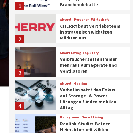
Branchendebatte
1
Aktuell
Personen
Wirtschaft
CHERRY baut Vertriebsteam
in strategisch wichtigen
Märkten aus
2
Smart Living
Top Story
Verbraucher setzen immer
mehr auf Klimageräte und
Ventilatoren
3
Aktuell
Gaming
Verbatim setzt den Fokus
auf Storage- & Power-
Lösungen für den mobilen
4
Alltag
Background
Smart Living
Reolink-Studie: Bei der
Heimsicherheit zählen