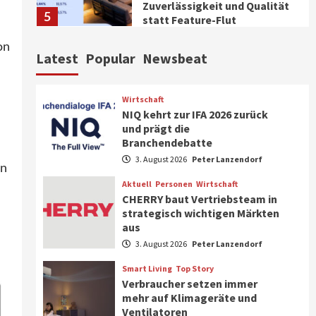
Zuverlässigkeit und Qualität
5
statt Feature-Flut
on
Top Story
Wirtschaft
Latest
Popular
Newsbeat
IFA App 2026 als Download für
iPhone und Android
verfügbar
6
Wirtschaft
NIQ kehrt zur IFA 2026 zurück
Aktuell
Background
TV/Video
und prägt die
Samsung Smart TV Line-up
Branchendebatte
erhält erneut IT-
3. August 2026
Peter Lanzendorf
Sicherheitskennzeichen des
on
7
BSI
Aktuell
Personen
Wirtschaft
CHERRY baut Vertriebsteam in
Wirtschaft
strategisch wichtigen Märkten
NIQ kehrt zur IFA 2026 zurück
aus
und prägt die
3. August 2026
Peter Lanzendorf
Branchendebatte
1
Smart Living
Top Story
Verbraucher setzen immer
Aktuell
Personen
Wirtschaft
mehr auf Klimageräte und
CHERRY baut Vertriebsteam
Ventilatoren