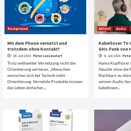
Background
Aktuell
Audio
Mit dem Phone vernetzt und
Kabelloser TV-
trotzdem ohne Kontakt?
GHz-Funk von
28. Juli 2026
Peter Lanzendorf
8. Juli 2026
Pete
Trotz weltweiter Vernetzung nicht die
Hama Kopfhörer b
Orientierung verlieren. „Menschen
Akustik ohne die 
wünschen sich bei Technik mehr
Nachbarn zu stör
Orientierung. Vernetzte Produkte müssen
seinem Audio-Sor
das Leben einfacher,...
kabellosen...