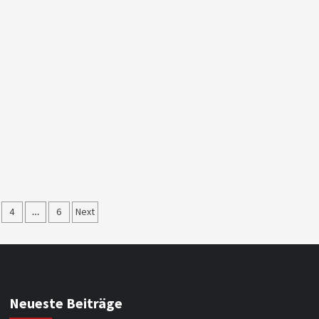
nummerierung
4
…
6
Next
e
Neueste Beiträge