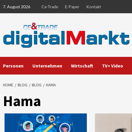
Skip
7. August 2026
Ce-Trade
E-Paper
Kontakt
to
content
Personen
Unternehmen
Wirtschaft
TV+ Video
HOME
BLOG
BLOG
HAMA
Hama