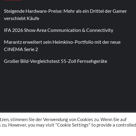
Steigende Hardware-Preise: Mehr als ein Drittel der Gamer
verschiebt Käufe
IFA 2026 Show Area Communication & Connectivity
Marantz erweitert sein Heimkino-Portfolio mit der neue
CINEMA Serie 2
Großer Bild-Vergleichstest 55-Zoll Fernsehgeräte
Im Laufe des Jahres erscheinen thematische
Spielautomaten mit passenden Designs. Im Bereich
von
Magneticslots
können solche saisonalen Slots
beispielsweise an Feiertage oder besondere Events
angepasst sein.
tzen, stimmen Sie der Verwendung von Cookies zu. Wenn Sie auf
zu. However, you may visit "Cookie Settings" to provide a controlle
 POS Media GmbH. All rights reserved.
|
CoverNews
by AF