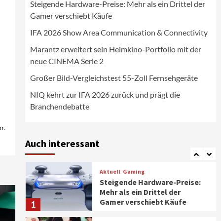
Steigende Hardware-Preise: Mehr als ein Drittel der
Wirtschaft
Gamer verschiebt Käufe
NIQ kehrt zur IFA 2026 zurück
und prägt die
IFA 2026 Show Area Communication & Connectivity
Branchendebatte
5
Marantz erweitert sein Heimkino-Portfolio mit der
neue CINEMA Serie 2
Aktuell
Personen
Wirtschaft
CHERRY baut Vertriebsteam
Großer Bild-Vergleichstest 55-Zoll Fernsehgeräte
in strategisch wichtigen
Märkten aus
6
NIQ kehrt zur IFA 2026 zurück und prägt die
Branchendebatte
Smart Living
Top Story
Verbraucher setzen immer
r.
mehr auf Klimageräte und
Auch interessant
Ventilatoren
7
Aktuell
Gaming
Steigende Hardware-Preise:
Mehr als ein Drittel der
Gamer verschiebt Käufe
1