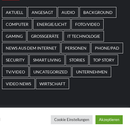
Smart Living
Top Story
Verbraucher setzen immer
AKTUELL
ANGESAGT
AUDIO
BACKGROUND
mehr auf Klimageräte und
Ventilatoren
7
COMPUTER
ENERGIE/LICHT
FOTO/VIDEO
GAMING
GROSSGERÄTE
IT TECHNOLOGIE
NEWS AUS DEM INTERNET
PERSONEN
PHONE/PAD
SECURITY
SMART LIVING
STORIES
TOP STORY
TV/VIDEO
UNCATEGORIZED
UNTERNEHMEN
VIDEO NEWS
WIRTSCHAFT
d
Cookie Einstellungen
Akzeptieren
 themes.