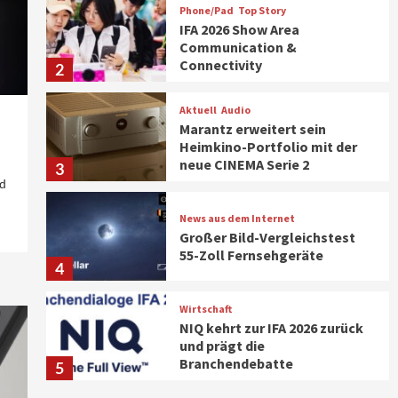
Phone/Pad
Top Story
IFA 2026 Show Area
Communication &
Connectivity
2
Aktuell
Audio
Marantz erweitert sein
Heimkino-Portfolio mit der
neue CINEMA Serie 2
3
nd
News aus dem Internet
Großer Bild-Vergleichstest
55-Zoll Fernsehgeräte
4
Wirtschaft
NIQ kehrt zur IFA 2026 zurück
und prägt die
Branchendebatte
5