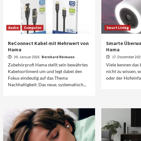
Audio
Computer
Smart Living
ReConnect Kabel mit Mehrwert von
Smarte Überw
Hama
Hama
30. Januar 2026
Bernhard Reimann
17. Dezember 20
Zubehörprofi Hama stellt sein bewährtes
Viele kennen das
Kabelsortiment um und legt dabei den
nicht zu wissen, 
Fokus eindeutig auf das Thema
oder der Hofeinfah
Nachhaltigkeit. Das neue, systematisch...