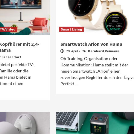
TV/Video
Smart Living
Kopfhörer mit 2,4-
Smartwatch Arion von Hama
 Hama
29. April 2026
Bernhard Reimann
r Lanzendorf
Ob Training, Organisation oder
ietet perfekte TV-
Kommunikation: Hama stellt mit der
Familie oder die
neuen Smartwatch „Arion“ einen
en Hama bietet in
zuverlässigen Begleiter durch den Tag vo
timent einen
Perfekt...