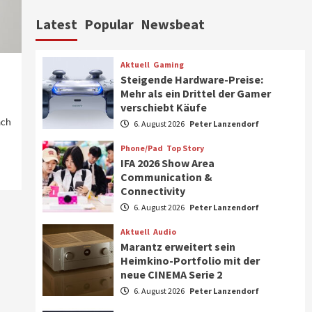
Aktuell
Personen
Wirtschaft
Latest
Popular
Newsbeat
CHERRY baut Vertriebsteam
in strategisch wichtigen
Märkten aus
6
Aktuell
Gaming
Steigende Hardware-Preise:
Smart Living
Top Story
Mehr als ein Drittel der Gamer
Verbraucher setzen immer
verschiebt Käufe
mehr auf Klimageräte und
ach
6. August 2026
Peter Lanzendorf
Ventilatoren
7
Phone/Pad
Top Story
IFA 2026 Show Area
Aktuell
Gaming
Communication &
Steigende Hardware-Preise:
Connectivity
Mehr als ein Drittel der
Gamer verschiebt Käufe
6. August 2026
Peter Lanzendorf
1
Aktuell
Audio
Phone/Pad
Top Story
Marantz erweitert sein
IFA 2026 Show Area
Heimkino-Portfolio mit der
Communication &
neue CINEMA Serie 2
Connectivity
2
6. August 2026
Peter Lanzendorf