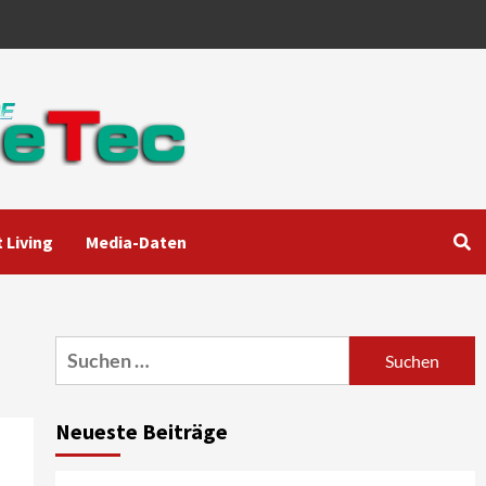
 Living
Media-Daten
Aktuell
Audio
Marantz erweitert sein
Heimkino-Portfolio mit der
neue CINEMA Serie 2
3
Suchen
nach:
News aus dem Internet
Großer Bild-Vergleichstest
Neueste Beiträge
55-Zoll Fernsehgeräte
4