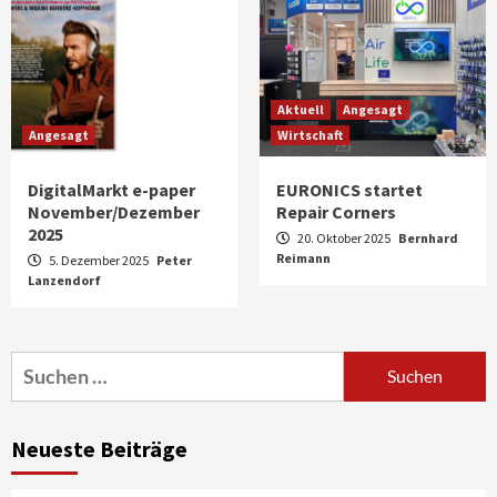
Aktuell
Angesagt
Angesagt
Wirtschaft
DigitalMarkt e-paper
EURONICS startet
November/Dezember
Repair Corners
2025
20. Oktober 2025
Bernhard
Reimann
5. Dezember 2025
Peter
Lanzendorf
Aktuell
Audio
Marantz erweitert sein Heimkino-
Portfolio mit der neue CINEMA Serie 2
3
Suchen
nach:
News aus dem Internet
Großer Bild-Vergleichstest 55-Zoll
Neueste Beiträge
Fernsehgeräte
4