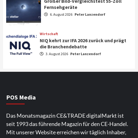
Großer Bild-Vergleichstest 55-Zoll
Fernsehgeräte
Aktuell
Audio
6. August 2026
Peter Lanzendorf
Marantz erweitert sein Heimkino-
Portfolio mit der neue CINEMA Serie 2
3
Wirtschaft
NIQ kehrt zur IFA 2026 zurück und prägt
News aus dem Internet
die Branchendebatte
Großer Bild-Vergleichstest 55-Zoll
3. August 2026
Peter Lanzendorf
Fernsehgeräte
4
Wirtschaft
NIQ kehrt zur IFA 2026 zurück und prägt
die Branchendebatte
5
POS Media
Aktuell
Personen
Wirtschaft
Das Monatsmagazin CE&TRADE digitalMarkt ist
CHERRY baut Vertriebsteam in
seit 1993 das führende Magazin für den CE-Handel.
strategisch wichtigen Märkten aus
6
Mit unserer Website erreichen wir täglich Inhaber,