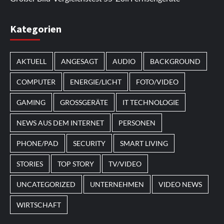
Im Laufe des Jahres erscheinen thematische
Kategorien
Spielautomaten mit passenden Designs. Im Bereich
von
Magneticslots
können solche saisonalen Slots
AKTUELL
ANGESAGT
AUDIO
BACKGROUND
beispielsweise an Feiertage oder besondere Events
angepasst sein.
COMPUTER
ENERGIE/LICHT
FOTO/VIDEO
GAMING
GROSSGERÄTE
IT TECHNOLOGIE
NEWS AUS DEM INTERNET
PERSONEN
PHONE/PAD
SECURITY
SMART LIVING
STORIES
TOP STORY
TV/VIDEO
UNCATEGORIZED
UNTERNEHMEN
VIDEO NEWS
WIRTSCHAFT