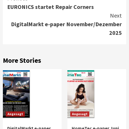
EURONICS startet Repair Corners
Reading
Next
DigitalMarkt e-paper November/Dezember
2025
More Stories
Angesagt
Angesagt
DigitalMarkt e-paper
HomeTec e-paper Juni