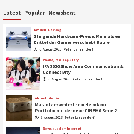
Aktuell
Personen
Wirtschaft
Latest
Popular
Newsbeat
CHERRY baut Vertriebsteam in
strategisch wichtigen Märkten aus
6
Aktuell
Gaming
Steigende Hardware-Preise: Mehr als ein
Drittel der Gamer verschiebt Käufe
Smart Living
Top Story
Verbraucher setzen immer mehr auf
6. August 2026
Peter Lanzendorf
Klimageräte und Ventilatoren
7
Phone/Pad
Top Story
IFA 2026 Show Area Communication &
Connectivity
Aktuell
Gaming
6. August 2026
Peter Lanzendorf
Steigende Hardware-Preise: Mehr als ein
Drittel der Gamer verschiebt Käufe
1
Aktuell
Audio
Marantz erweitert sein Heimkino-
Phone/Pad
Top Story
Portfolio mit der neue CINEMA Serie 2
IFA 2026 Show Area Communication &
6. August 2026
Peter Lanzendorf
Connectivity
2
News aus dem Internet