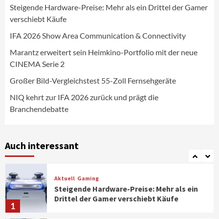
Steigende Hardware-Preise: Mehr als ein Drittel der Gamer
Wirtschaft
verschiebt Käufe
NIQ kehrt zur IFA 2026 zurück und prägt
die Branchendebatte
IFA 2026 Show Area Communication & Connectivity
5
Marantz erweitert sein Heimkino-Portfolio mit der neue
CINEMA Serie 2
Aktuell
Personen
Wirtschaft
CHERRY baut Vertriebsteam in
Großer Bild-Vergleichstest 55-Zoll Fernsehgeräte
strategisch wichtigen Märkten aus
6
NIQ kehrt zur IFA 2026 zurück und prägt die
Branchendebatte
Smart Living
Top Story
Verbraucher setzen immer mehr auf
Klimageräte und Ventilatoren
Auch interessant
7
Aktuell
Gaming
Steigende Hardware-Preise: Mehr als ein
Drittel der Gamer verschiebt Käufe
1