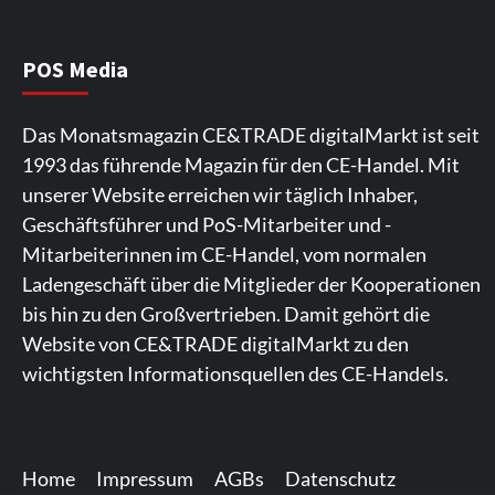
POS Media
Das Monatsmagazin CE&TRADE digitalMarkt ist seit
1993 das führende Magazin für den CE-Handel. Mit
unserer Website erreichen wir täglich Inhaber,
Geschäftsführer und PoS-Mitarbeiter und -
Mitarbeiterinnen im CE-Handel, vom normalen
Ladengeschäft über die Mitglieder der Kooperationen
bis hin zu den Großvertrieben. Damit gehört die
Website von CE&TRADE digitalMarkt zu den
wichtigsten Informationsquellen des CE-Handels.
Spieler aus Lettland können es ausprobieren. Die
Viele Spieler bevorzugen die Nutzung der App für ein
Fans von Online-Slots besuchen die Seite regelmäßig.
Die Gaming-Plattform bietet eine große Auswahl an
Ein weiterer Ort, an dem man Spielautomaten
Plattform bietet Casinospiele und verschiedene Boni.
komfortables Spielerlebnis. Die App ermöglicht
Die Plattform bietet farbenfrohe Spielautomaten und
Spielautomaten. Die Benutzeroberfläche ist auf eine
entdecken kann, ist. Die Seite legt den Schwerpunkt
https://rollingslots-de.bet/
Die Website funktioniert
https://lapalingo1.de/
eine schnelle Anmeldung und
ein rasantes Spielvergnügen. Sie
https://lunarspins-
reibungslose Navigation ausgelegt. Spieler können
auf ungezwungene Unterhaltung und
Home
Impressum
AGBs
Datenschutz