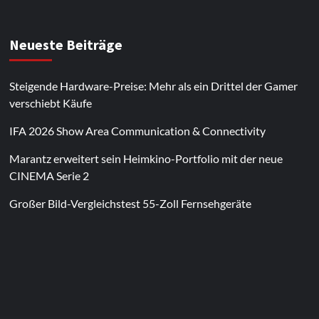
Neueste Beiträge
Steigende Hardware-Preise: Mehr als ein Drittel der Gamer
verschiebt Käufe
IFA 2026 Show Area Communication & Connectivity
Marantz erweitert sein Heimkino-Portfolio mit der neue
CINEMA Serie 2
Großer Bild-Vergleichstest 55-Zoll Fernsehgeräte
Im Laufe des Jahres erscheinen thematische
Spielautomaten mit passenden Designs. Im Bereich
von
Magneticslots
können solche saisonalen Slots
beispielsweise an Feiertage oder besondere Events
angepasst sein.