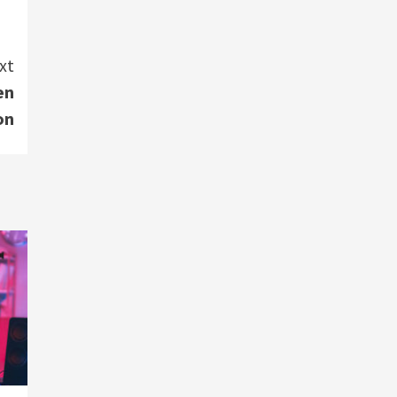
Smart Living
Top Story
Verbraucher setzen immer
mehr auf Klimageräte und
xt
Ventilatoren
7
en
on