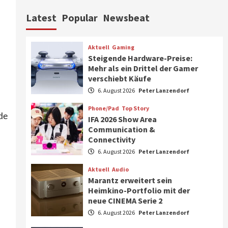
Aktuell
Personen
Wirtschaft
Latest
Popular
Newsbeat
CHERRY baut Vertriebsteam
in strategisch wichtigen
Märkten aus
6
Aktuell
Gaming
Steigende Hardware-Preise:
Smart Living
Top Story
Mehr als ein Drittel der Gamer
d
Verbraucher setzen immer
verschiebt Käufe
mehr auf Klimageräte und
6. August 2026
Peter Lanzendorf
Ventilatoren
7
Phone/Pad
Top Story
de
IFA 2026 Show Area
Aktuell
Gaming
Communication &
Steigende Hardware-Preise:
Connectivity
Mehr als ein Drittel der
Gamer verschiebt Käufe
6. August 2026
Peter Lanzendorf
1
Aktuell
Audio
Phone/Pad
Top Story
Marantz erweitert sein
IFA 2026 Show Area
Heimkino-Portfolio mit der
Communication &
neue CINEMA Serie 2
Connectivity
2
6. August 2026
Peter Lanzendorf