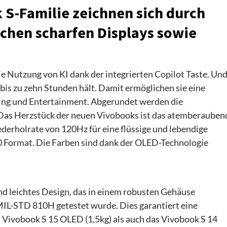
 S-Familie zeichnen sich durch
ochen scharfen Displays sowie
e Nutzung von KI dank der integrierten Copilot Taste. Un
is zu zehn Stunden hält. Damit ermöglichen sie eine
sking und Entertainment. Abgerundet werden die
 Das Herzstück der neuen Vivobooks ist das atemberauben
ederholrate von 120Hz für eine flüssige und lebendige
0 Format. Die Farben sind dank der OLED-Technologie
d leichtes Design, das in einem robusten Gehäuse
MIL-STD 810H getestet wurde. Dies garantiert eine
s Vivobook S 15 OLED (1,5kg) als auch das Vivobook S 14