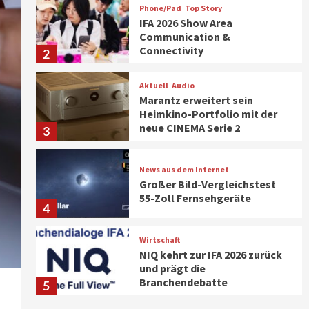
Phone/Pad
Top Story
IFA 2026 Show Area
Communication &
Connectivity
2
Aktuell
Audio
Marantz erweitert sein
Heimkino-Portfolio mit der
neue CINEMA Serie 2
3
News aus dem Internet
Großer Bild-Vergleichstest
55-Zoll Fernsehgeräte
4
Wirtschaft
NIQ kehrt zur IFA 2026 zurück
und prägt die
Branchendebatte
5