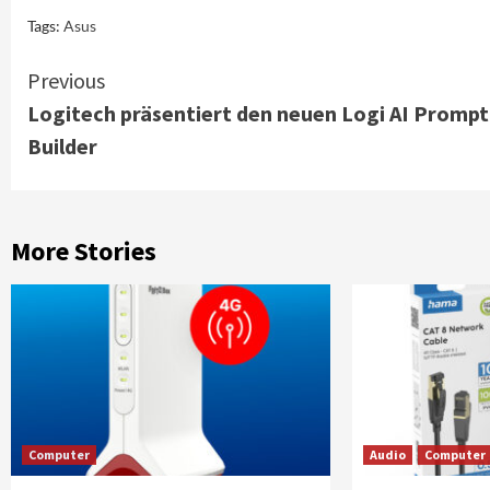
Tags:
Asus
Continue
Previous
Logitech präsentiert den neuen Logi AI Prompt
Reading
Builder
More Stories
Computer
Audio
Computer