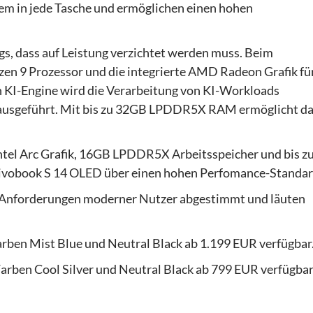
em in jede Tasche und ermöglichen einen hohen
s, dass auf Leistung verzichtet werden muss. Beim
en 9 Prozessor und die integrierte AMD Radeon Grafik fü
n KI-Engine wird die Verarbeitung von KI-Workloads
r ausgeführt. Mit bis zu 32GB LPDDR5X RAM ermöglicht d
 Intel Arc Grafik, 16GB LPDDR5X Arbeitsspeicher und bis z
ivobook S 14 OLED über einen hohen Perfomance-Standar
e Anforderungen moderner Nutzer abgestimmt und läuten
arben Mist Blue und Neutral Black ab 1.199 EUR verfügbar
arben Cool Silver und Neutral Black ab 799 EUR verfügbar