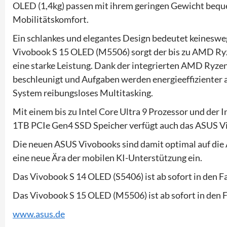
OLED (1,4kg) passen mit ihrem geringen Gewicht bequ
Mobilitätskomfort.
Ein schlankes und elegantes Design bedeutet keinesweg
Vivobook S 15 OLED (M5506) sorgt der bis zu AMD Ryz
eine starke Leistung. Dank der integrierten AMD Ryze
beschleunigt und Aufgaben werden energieeffiziente
System reibungsloses Multitasking.
Mit einem bis zu Intel Core Ultra 9 Prozessor und der
1TB PCIe Gen4 SSD Speicher verfügt auch das ASUS V
Die neuen ASUS Vivobooks sind damit optimal auf di
eine neue Ära der mobilen KI-Unterstützung ein.
Das Vivobook S 14 OLED (S5406) ist ab sofort in den F
Das Vivobook S 15 OLED (M5506) ist ab sofort in den F
www.asus.de