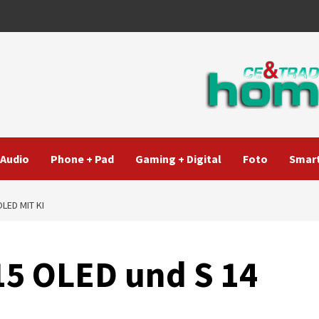
Audio
Phone + Pad
Gaming + Digital
Foto
Smart
LED MIT KI
15 OLED und S 14