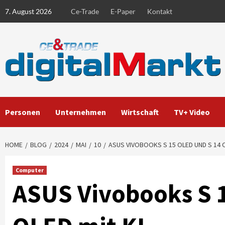
Skip
7. August 2026
Ce-Trade
E-Paper
Kontakt
to
content
Personen
Unternehmen
Wirtschaft
TV+ Video
HOME
BLOG
2024
MAI
10
ASUS VIVOBOOKS S 15 OLED UND S 14 O
Computer
ASUS Vivobooks S 