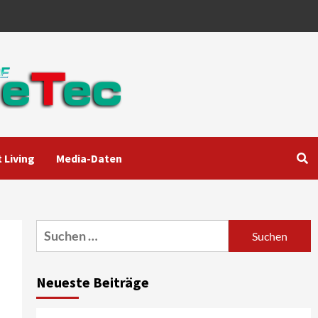
 Living
Media-Daten
Aktuell
Audio
Marantz erweitert sein
Heimkino-Portfolio mit der
neue CINEMA Serie 2
3
Suchen
nach:
News aus dem Internet
Großer Bild-Vergleichstest
Neueste Beiträge
55-Zoll Fernsehgeräte
4