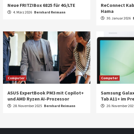
Neue FRITZ!Box 6825 für 4G/LTE
ReConnect Kab
Hama
4. März 2026
Bernhard Reimann
30. Januar 2026
Computer
Computer
ASUS ExpertBook PM3 mit Copilot+
Samsung Galax
und AMD Ryzen AI-Prozessor
Tab A11+ im P
28. November 2025
Bernhard Reimann
20. November 20