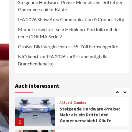
Steigende Hardware-Preise: Mehr als ein Drittel der
Wirtschaft
Gamer verschiebt Käufe
NIQ kehrt zur IFA 2026 zurück
und prägt die
IFA 2026 Show Area Communication & Connectivity
Branchendebatte
5
Marantz erweitert sein Heimkino-Portfolio mit der
neue CINEMA Serie 2
Aktuell
Personen
Wirtschaft
CHERRY baut Vertriebsteam
Großer Bild-Vergleichstest 55-Zoll Fernsehgeräte
in strategisch wichtigen
Märkten aus
6
NIQ kehrt zur IFA 2026 zurück und prägt die
Branchendebatte
Smart Living
Top Story
Verbraucher setzen immer
mehr auf Klimageräte und
Auch interessant
Ventilatoren
7
Aktuell
Gaming
Steigende Hardware-Preise:
Mehr als ein Drittel der
Gamer verschiebt Käufe
1