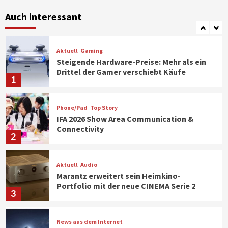
Verbraucher setzen immer mehr auf
Klimageräte und Ventilatoren
Auch interessant
7
Aktuell
Gaming
Steigende Hardware-Preise: Mehr als ein
Drittel der Gamer verschiebt Käufe
1
Phone/Pad
Top Story
IFA 2026 Show Area Communication &
Connectivity
2
Aktuell
Audio
Marantz erweitert sein Heimkino-
Portfolio mit der neue CINEMA Serie 2
3
News aus dem Internet