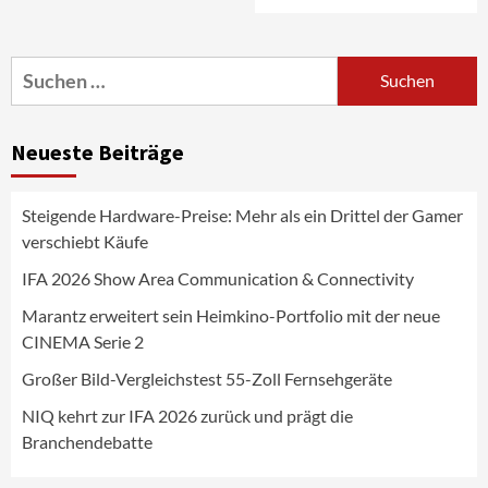
Marantz erweitert sein Heimkino-
Portfolio mit der neue CINEMA Serie 2
3
Suchen
nach:
News aus dem Internet
Großer Bild-Vergleichstest 55-Zoll
Neueste Beiträge
Fernsehgeräte
4
Steigende Hardware-Preise: Mehr als ein Drittel der Gamer
Wirtschaft
verschiebt Käufe
NIQ kehrt zur IFA 2026 zurück und prägt
die Branchendebatte
IFA 2026 Show Area Communication & Connectivity
5
Marantz erweitert sein Heimkino-Portfolio mit der neue
CINEMA Serie 2
Aktuell
Personen
Wirtschaft
CHERRY baut Vertriebsteam in
Großer Bild-Vergleichstest 55-Zoll Fernsehgeräte
strategisch wichtigen Märkten aus
6
NIQ kehrt zur IFA 2026 zurück und prägt die
Branchendebatte
Smart Living
Top Story