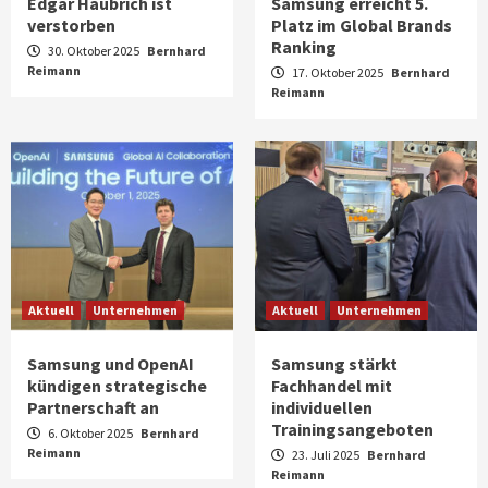
Edgar Haubrich ist
Samsung erreicht 5.
verstorben
Platz im Global Brands
Ranking
30. Oktober 2025
Bernhard
Reimann
17. Oktober 2025
Bernhard
Reimann
Aktuell
Unternehmen
Aktuell
Unternehmen
Samsung und OpenAI
Samsung stärkt
kündigen strategische
Fachhandel mit
Partnerschaft an
individuellen
Trainingsangeboten
6. Oktober 2025
Bernhard
Reimann
23. Juli 2025
Bernhard
Aktuell
Audio
Reimann