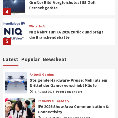
Großer Bild-Vergleichstest 55-Zoll
Fernsehgeräte
4
Wirtschaft
NIQ kehrt zur IFA 2026 zurück und prägt
die Branchendebatte
5
Aktuell
Personen
Wirtschaft
Latest
Popular
Newsbeat
CHERRY baut Vertriebsteam in
strategisch wichtigen Märkten aus
6
Aktuell
Gaming
Steigende Hardware-Preise: Mehr als ein
Drittel der Gamer verschiebt Käufe
Smart Living
Top Story
Verbraucher setzen immer mehr auf
6. August 2026
Peter Lanzendorf
Klimageräte und Ventilatoren
7
Phone/Pad
Top Story
IFA 2026 Show Area Communication &
Connectivity
Aktuell
Gaming
6. August 2026
Peter Lanzendorf