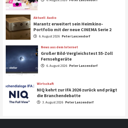
Steigende Hardware-Preise: Mehr als ein
Drittel der Gamer verschiebt Käufe
1
Aktuell
Audio
Marantz erweitert sein Heimkino-
Phone/Pad
Top Story
Portfolio mit der neue CINEMA Serie 2
IFA 2026 Show Area Communication &
6. August 2026
Peter Lanzendorf
Connectivity
2
News aus dem Internet
Großer Bild-Vergleichstest 55-Zoll
Fernsehgeräte
Aktuell
Audio
6. August 2026
Peter Lanzendorf
Marantz erweitert sein Heimkino-
Portfolio mit der neue CINEMA Serie 2
3
Wirtschaft
NIQ kehrt zur IFA 2026 zurück und prägt
News aus dem Internet
die Branchendebatte
Großer Bild-Vergleichstest 55-Zoll
3. August 2026
Peter Lanzendorf
Fernsehgeräte
4
Wirtschaft