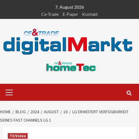
Skip
7. August 2026
to
Ce-Trade
E-Paper
Kontakt
content
Primary
Menu
HOME
BLOG
2024
AUGUST
16
LG ERWEITERT VERFÜGBARKEIT
SEINES FAST CHANNELS LG 1
TV/Video