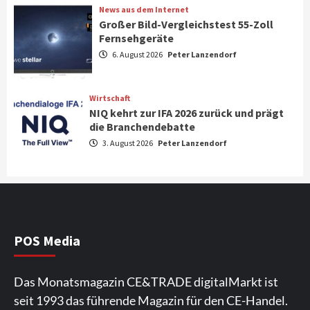
2
News aus dem Internet
Großer Bild-Vergleichstest 55-Zoll
Fernsehgeräte
Aktuell
Audio
6. August 2026
Peter Lanzendorf
Marantz erweitert sein Heimkino-
Portfolio mit der neue CINEMA Serie 2
3
Wirtschaft
NIQ kehrt zur IFA 2026 zurück und prägt
News aus dem Internet
die Branchendebatte
Großer Bild-Vergleichstest 55-Zoll
3. August 2026
Peter Lanzendorf
Fernsehgeräte
4
Wirtschaft
NIQ kehrt zur IFA 2026 zurück und prägt
die Branchendebatte
5
POS Media
Aktuell
Personen
Wirtschaft
Das Monatsmagazin CE&TRADE digitalMarkt ist
CHERRY baut Vertriebsteam in
seit 1993 das führende Magazin für den CE-Handel.
strategisch wichtigen Märkten aus