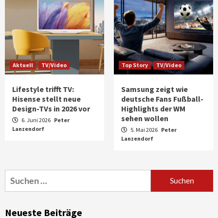
Aktuell
TV/Video
Top Story
TV/Video
Lifestyle trifft TV:
Samsung zeigt wie
Hisense stellt neue
deutsche Fans Fußball-
Design-TVs in 2026 vor
Highlights der WM
sehen wollen
6. Juni 2026
Peter
Lanzendorf
5. Mai 2026
Peter
Aktuell
Audio
Lanzendorf
Marantz erweitert sein Heimkino-
Portfolio mit der neue CINEMA Serie 2
3
Suchen
nach:
News aus dem Internet
Großer Bild-Vergleichstest 55-Zoll
Neueste Beiträge
Fernsehgeräte