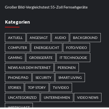
hinzugefügt.
Neuerscheinungen anzusehen.
Großer Bild-Vergleichstest 55-Zoll Fernsehgeräte
Im Laufe des Jahres erscheinen thematische
Kategorien
Spielautomaten mit passenden Designs. Im Bereich
von
Magneticslots
können solche saisonalen Slots
AKTUELL
ANGESAGT
AUDIO
BACKGROUND
beispielsweise an Feiertage oder besondere Events
angepasst sein.
COMPUTER
ENERGIE/LICHT
FOTO/VIDEO
GAMING
GROSSGERÄTE
IT TECHNOLOGIE
NEWS AUS DEM INTERNET
PERSONEN
PHONE/PAD
SECURITY
SMART LIVING
STORIES
TOP STORY
TV/VIDEO
UNCATEGORIZED
UNTERNEHMEN
VIDEO NEWS
WIRTSCHAFT