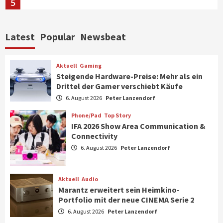
5
Aktuell
Personen
Wirtschaft
Latest
Popular
Newsbeat
CHERRY baut Vertriebsteam in
strategisch wichtigen Märkten aus
6
Aktuell
Gaming
Steigende Hardware-Preise: Mehr als ein
Drittel der Gamer verschiebt Käufe
Smart Living
Top Story
Verbraucher setzen immer mehr auf
6. August 2026
Peter Lanzendorf
Klimageräte und Ventilatoren
7
Phone/Pad
Top Story
IFA 2026 Show Area Communication &
Connectivity
Aktuell
Gaming
6. August 2026
Peter Lanzendorf
Steigende Hardware-Preise: Mehr als ein
Drittel der Gamer verschiebt Käufe
1
Aktuell
Audio
Marantz erweitert sein Heimkino-
Phone/Pad
Top Story
Portfolio mit der neue CINEMA Serie 2
IFA 2026 Show Area Communication &
6. August 2026
Peter Lanzendorf
Connectivity