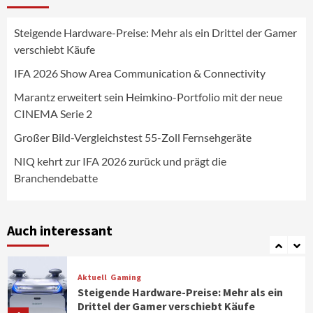
4
Steigende Hardware-Preise: Mehr als ein Drittel der Gamer
Wirtschaft
verschiebt Käufe
NIQ kehrt zur IFA 2026 zurück und prägt
die Branchendebatte
IFA 2026 Show Area Communication & Connectivity
5
Marantz erweitert sein Heimkino-Portfolio mit der neue
CINEMA Serie 2
Aktuell
Personen
Wirtschaft
CHERRY baut Vertriebsteam in
Großer Bild-Vergleichstest 55-Zoll Fernsehgeräte
strategisch wichtigen Märkten aus
6
NIQ kehrt zur IFA 2026 zurück und prägt die
Branchendebatte
Smart Living
Top Story
Verbraucher setzen immer mehr auf
Klimageräte und Ventilatoren
Auch interessant
7
Aktuell
Gaming
Steigende Hardware-Preise: Mehr als ein
Drittel der Gamer verschiebt Käufe