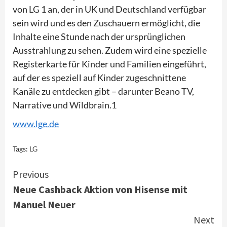
von LG 1 an, der in UK und Deutschland verfügbar
sein wird und es den Zuschauern ermöglicht, die
Inhalte eine Stunde nach der ursprünglichen
Ausstrahlung zu sehen. Zudem wird eine spezielle
Registerkarte für Kinder und Familien eingeführt,
auf der es speziell auf Kinder zugeschnittene
Kanäle zu entdecken gibt – darunter Beano TV,
Narrative und Wildbrain.1
www.lge.de
Tags:
LG
Continue
Previous
Neue Cashback Aktion von Hisense mit
Reading
Manuel Neuer
Next