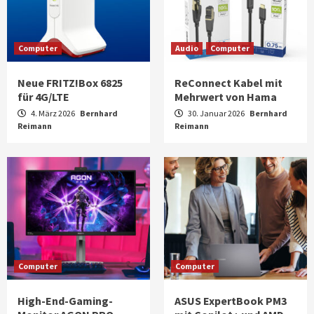
Computer
Audio
Computer
Neue FRITZ!Box 6825
ReConnect Kabel mit
für 4G/LTE
Mehrwert von Hama
4. März 2026
Bernhard
30. Januar 2026
Bernhard
Reimann
Reimann
Computer
Computer
High-End-Gaming-
ASUS ExpertBook PM3