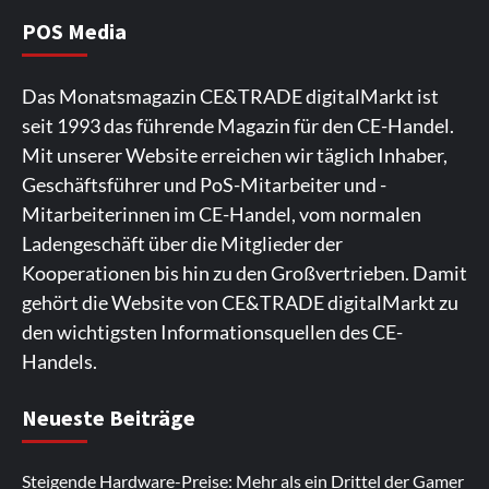
die Branchendebatte
5
POS Media
Aktuell
Personen
Wirtschaft
Das Monatsmagazin CE&TRADE digitalMarkt ist
CHERRY baut Vertriebsteam in
seit 1993 das führende Magazin für den CE-Handel.
strategisch wichtigen Märkten aus
6
Mit unserer Website erreichen wir täglich Inhaber,
Geschäftsführer und PoS-Mitarbeiter und -
Smart Living
Top Story
Mitarbeiterinnen im CE-Handel, vom normalen
Verbraucher setzen immer mehr auf
Ladengeschäft über die Mitglieder der
Klimageräte und Ventilatoren
7
Kooperationen bis hin zu den Großvertrieben. Damit
gehört die Website von CE&TRADE digitalMarkt zu
den wichtigsten Informationsquellen des CE-
Handels.
Spieler aus Lettland können es ausprobieren. Die
Viele Spieler bevorzugen die Nutzung der App für ein
Fans von Online-Slots besuchen die Seite
Die Gaming-Plattform bietet eine große Auswahl an
Ein weiterer Ort, an dem man Spielautomaten
Neueste Beiträge
Plattform bietet Casinospiele und verschiedene
komfortables Spielerlebnis. Die App ermöglicht
regelmäßig. Die Plattform bietet farbenfrohe
Spielautomaten. Die Benutzeroberfläche ist auf eine
entdecken kann, ist. Die Seite legt den Schwerpunkt
Boni.
https://rollingslots-de.bet/
Die Website
https://lapalingo1.de/
eine schnelle Anmeldung und
Spielautomaten und ein rasantes Spielvergnügen.
reibungslose Navigation ausgelegt. Spieler können
auf ungezwungene Unterhaltung und
Steigende Hardware-Preise: Mehr als ein Drittel der Gamer