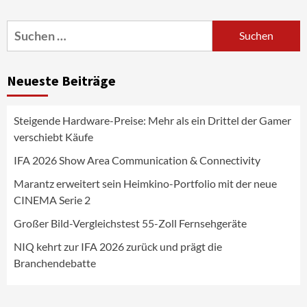
Portfolio mit der neue CINEMA Serie 2
3
Suchen
nach:
News aus dem Internet
Großer Bild-Vergleichstest 55-Zoll
Neueste Beiträge
Fernsehgeräte
4
Steigende Hardware-Preise: Mehr als ein Drittel der Gamer
Wirtschaft
verschiebt Käufe
NIQ kehrt zur IFA 2026 zurück und prägt
die Branchendebatte
IFA 2026 Show Area Communication & Connectivity
5
Marantz erweitert sein Heimkino-Portfolio mit der neue
CINEMA Serie 2
Aktuell
Personen
Wirtschaft
CHERRY baut Vertriebsteam in
Großer Bild-Vergleichstest 55-Zoll Fernsehgeräte
strategisch wichtigen Märkten aus
6
NIQ kehrt zur IFA 2026 zurück und prägt die
Branchendebatte
Smart Living
Top Story
Verbraucher setzen immer mehr auf