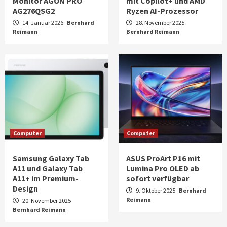
Monitor AGON PRO
mit Copilot+ und AMD
AG276QSG2
Ryzen AI-Prozessor
14. Januar 2026
Bernhard
28. November 2025
Reimann
Bernhard Reimann
Computer
Computer
Samsung Galaxy Tab
ASUS ProArt P16 mit
A11 und Galaxy Tab
Lumina Pro OLED ab
A11+ im Premium-
sofort verfügbar
Design
9. Oktober 2025
Bernhard
Reimann
20. November 2025
Bernhard Reimann
Aktuell
Audio
Marantz erweitert sein Heimkino-