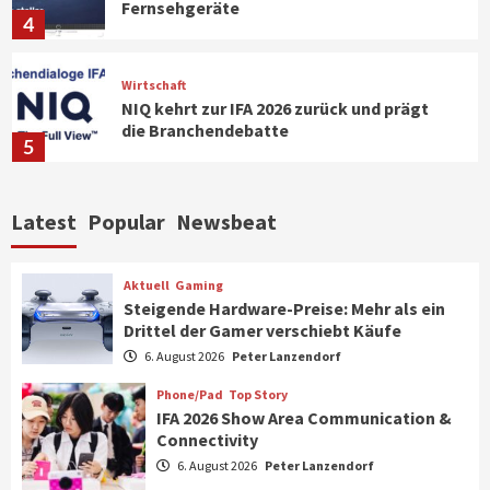
Fernsehgeräte
4
Wirtschaft
NIQ kehrt zur IFA 2026 zurück und prägt
die Branchendebatte
5
Aktuell
Personen
Wirtschaft
Latest
Popular
Newsbeat
CHERRY baut Vertriebsteam in
strategisch wichtigen Märkten aus
6
Aktuell
Gaming
Steigende Hardware-Preise: Mehr als ein
Drittel der Gamer verschiebt Käufe
Smart Living
Top Story
Verbraucher setzen immer mehr auf
6. August 2026
Peter Lanzendorf
Klimageräte und Ventilatoren
7
Phone/Pad
Top Story
IFA 2026 Show Area Communication &
Connectivity
Aktuell
Gaming
6. August 2026
Peter Lanzendorf
Steigende Hardware-Preise: Mehr als ein