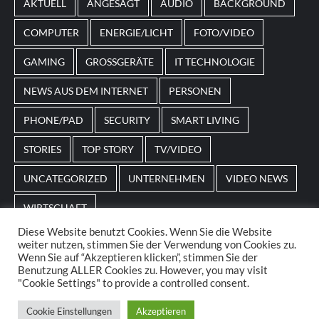
AKTUELL
ANGESAGT
AUDIO
BACKGROUND
beispielsweise an Feiertage oder besondere Events
angepasst sein.
COMPUTER
ENERGIE/LICHT
FOTO/VIDEO
GAMING
GROSSGERÄTE
IT TECHNOLOGIE
NEWS AUS DEM INTERNET
PERSONEN
PHONE/PAD
SECURITY
SMART LIVING
STORIES
TOP STORY
TV/VIDEO
UNCATEGORIZED
UNTERNEHMEN
VIDEO NEWS
WIRTSCHAFT
Diese Website benutzt Cookies. Wenn Sie die Website
weiter nutzen, stimmen Sie der Verwendung von Cookies zu.
Home
Impressum
AGBs
Datenschutz
Wenn Sie auf “Akzeptieren klicken”, stimmen Sie der
Benutzung ALLER Cookies zu. However, you may visit
"Cookie Settings" to provide a controlled consent.
© 2025. POS Media GmbH. All rights reserved.
|
Cookie Einstellungen
Akzeptieren