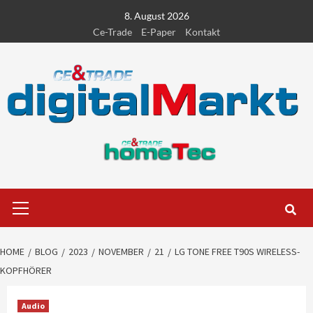
Skip
8. August 2026
to
Ce-Trade
E-Paper
Kontakt
content
Primary
Menu
HOME
BLOG
2023
NOVEMBER
21
LG TONE FREE T90S WIRELESS-
KOPFHÖRER
Audio