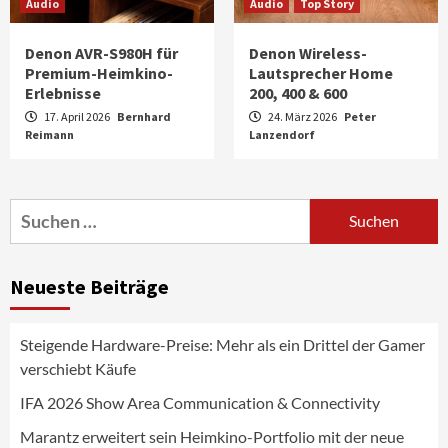
Audio
Audio
Top Story
Denon AVR-S980H für
Denon Wireless-
Premium-Heimkino-
Lautsprecher Home
Erlebnisse
200, 400 & 600
17. April 2026
Bernhard
24. März 2026
Peter
Reimann
Aktuell
Audio
Lanzendorf
Marantz erweitert sein Heimkino-
Portfolio mit der neue CINEMA Serie 2
3
Suchen
nach:
News aus dem Internet
Großer Bild-Vergleichstest 55-Zoll
Neueste Beiträge
Fernsehgeräte
4
Steigende Hardware-Preise: Mehr als ein Drittel der Gamer
Wirtschaft
verschiebt Käufe
NIQ kehrt zur IFA 2026 zurück und prägt
die Branchendebatte
IFA 2026 Show Area Communication & Connectivity
5
Marantz erweitert sein Heimkino-Portfolio mit der neue