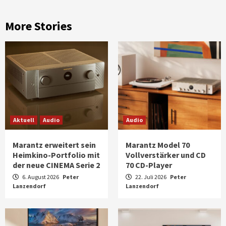
More Stories
Aktuell
Audio
Audio
Marantz erweitert sein
Marantz Model 70
Heimkino-Portfolio mit
Vollverstärker und CD
der neue CINEMA Serie 2
70 CD-Player
6. August 2026
Peter
22. Juli 2026
Peter
Lanzendorf
Lanzendorf