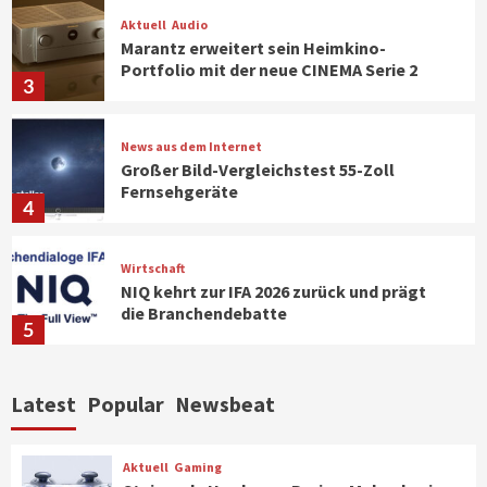
Aktuell
Audio
Marantz erweitert sein Heimkino-
Portfolio mit der neue CINEMA Serie 2
3
News aus dem Internet
Großer Bild-Vergleichstest 55-Zoll
Fernsehgeräte
4
Wirtschaft
NIQ kehrt zur IFA 2026 zurück und prägt
die Branchendebatte
5
Aktuell
Personen
Wirtschaft
Latest
Popular
Newsbeat
CHERRY baut Vertriebsteam in
strategisch wichtigen Märkten aus
6
Aktuell
Gaming