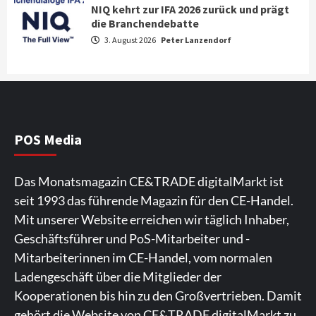
NIQ kehrt zur IFA 2026 zurück und prägt
News aus dem Internet
die Branchendebatte
Großer Bild-Vergleichstest 55-Zoll
3. August 2026
Peter Lanzendorf
Fernsehgeräte
4
Wirtschaft
NIQ kehrt zur IFA 2026 zurück und prägt
die Branchendebatte
5
POS Media
Aktuell
Personen
Wirtschaft
Das Monatsmagazin CE&TRADE digitalMarkt ist
CHERRY baut Vertriebsteam in
seit 1993 das führende Magazin für den CE-Handel.
strategisch wichtigen Märkten aus
6
Mit unserer Website erreichen wir täglich Inhaber,
Geschäftsführer und PoS-Mitarbeiter und -
Smart Living
Top Story
Mitarbeiterinnen im CE-Handel, vom normalen
Verbraucher setzen immer mehr auf
Ladengeschäft über die Mitglieder der
Klimageräte und Ventilatoren
7
Kooperationen bis hin zu den Großvertrieben. Damit
gehört die Website von CE&TRADE digitalMarkt zu