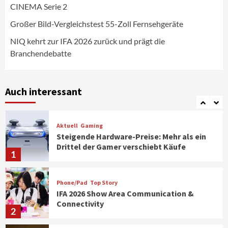
CINEMA Serie 2
Aktuell
Personen
Wirtschaft
CHERRY baut Vertriebsteam in
Großer Bild-Vergleichstest 55-Zoll Fernsehgeräte
strategisch wichtigen Märkten aus
6
NIQ kehrt zur IFA 2026 zurück und prägt die
Branchendebatte
Smart Living
Top Story
Verbraucher setzen immer mehr auf
Klimageräte und Ventilatoren
Auch interessant
7
Aktuell
Gaming
Steigende Hardware-Preise: Mehr als ein
Drittel der Gamer verschiebt Käufe
1
Phone/Pad
Top Story
IFA 2026 Show Area Communication &
Connectivity
2