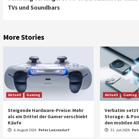
Reading
TVs und Soundbars
More Stories
Aktuell
Gaming
Aktuell
Gaming
Steigende Hardware-Preise: Mehr
Verbatim setzt
als ein Drittel der Gamer verschiebt
Storage- & Po
Käufe
den mobilen Al
6. August 2026
Peter Lanzendorf
31. Juli 2026
Pet