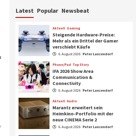
Aktuell
Personen
Wirtschaft
Latest
Popular
Newsbeat
CHERRY baut Vertriebsteam
in strategisch wichtigen
Märkten aus
6
Aktuell
Gaming
Steigende Hardware-Preise:
Smart Living
Top Story
Mehr als ein Drittel der Gamer
Verbraucher setzen immer
verschiebt Käufe
mehr auf Klimageräte und
6. August 2026
Peter Lanzendorf
Ventilatoren
u
7
Phone/Pad
Top Story
IFA 2026 Show Area
Aktuell
Gaming
Communication &
Steigende Hardware-Preise:
Connectivity
Mehr als ein Drittel der
Gamer verschiebt Käufe
6. August 2026
Peter Lanzendorf
1
Aktuell
Audio
Phone/Pad
Top Story
Marantz erweitert sein
IFA 2026 Show Area
Heimkino-Portfolio mit der
Communication &
neue CINEMA Serie 2
Connectivity
n
2
6. August 2026
Peter Lanzendorf