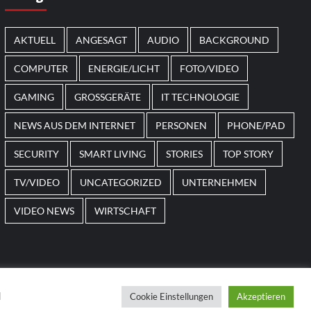
AKTUELL
ANGESAGT
AUDIO
BACKGROUND
COMPUTER
ENERGIE/LICHT
FOTO/VIDEO
GAMING
GROSSGERÄTE
IT TECHNOLOGIE
NEWS AUS DEM INTERNET
PERSONEN
PHONE/PAD
SECURITY
SMART LIVING
STORIES
TOP STORY
TV/VIDEO
UNCATEGORIZED
UNTERNEHMEN
VIDEO NEWS
WIRTSCHAFT
d
Cookie Einstellungen
Akzeptieren
 themes.