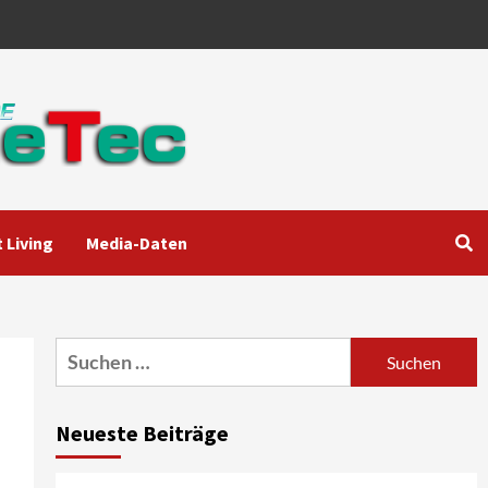
 Living
Media-Daten
Aktuell
Audio
Marantz erweitert sein
Heimkino-Portfolio mit der
neue CINEMA Serie 2
3
Suchen
nach:
News aus dem Internet
Großer Bild-Vergleichstest
Neueste Beiträge
55-Zoll Fernsehgeräte
4