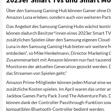
Über den Samsung Gaming Hub können Gamer ohne Dow
Amazon Luna erleben, sondern auch von weiteren Pa
Das Angebot des Samsung Gaming Hubs wächst kontinui
können dadurch Besitzer*innen eines 2023er Smart TVs
zusätzlichen Spielen über den Samsung eigenen Clou
Luna in den Samsung Gaming Hub bieten wir weitere Mö
entdecken“, so Mike Henkelmann, Director Marketing C
Zusammenarbeit mit Amazon können nun fast tausend
Monitoren der aktuellen Generation gezockt werden. D
das Streamen von Spielen geht.“
Amazon Prime-Mitglieder können jeden Monat eine we
zusätzliche Kosten spielen. Im April waren das unter
Jackbox Games Party Pack 3 und The Adventure Pals. 
können dank der Controller Passthrough-Funktion sow
kompatiblen Bluetooth-Controller bedient werden.