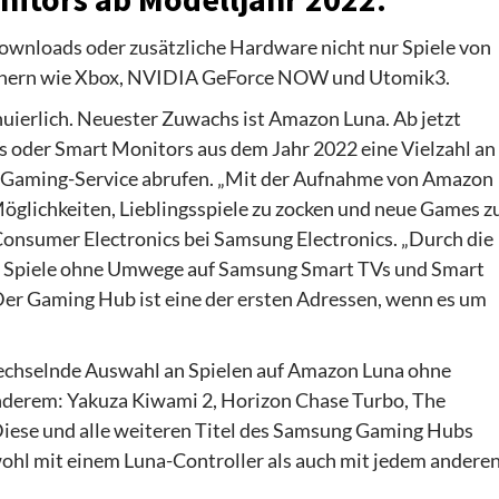
nloads oder zusätzliche Hardware nicht nur Spiele von
rtnern wie Xbox, NVIDIA GeForce NOW und Utomik3.
erlich. Neuester Zuwachs ist Amazon Luna. Ab jetzt
 oder Smart Monitors aus dem Jahr 2022 eine Vielzahl an
d-Gaming-Service abrufen. „Mit der Aufnahme von Amazon
glichkeiten, Lieblingsspiele zu zocken und neue Games z
onsumer Electronics bei Samsung Electronics. „Durch die
 Spiele ohne Umwege auf Samsung Smart TVs und Smart
er Gaming Hub ist eine der ersten Adressen, wenn es um
chselnde Auswahl an Spielen auf Amazon Luna ohne
 anderem: Yakuza Kiwami 2, Horizon Chase Turbo, The
Diese und alle weiteren Titel des Samsung Gaming Hubs
ohl mit einem Luna-Controller als auch mit jedem andere