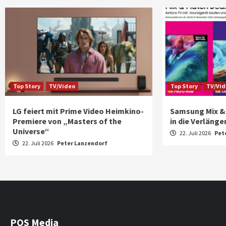
Top Story
TV/Video
Top Story
TV/Vi
LG feiert mit Prime Video Heimkino-
Samsung Mix &
Premiere von „Masters of the
in die Verläng
Universe“
22. Juli 2026
Pet
22. Juli 2026
Peter Lanzendorf
POS Media