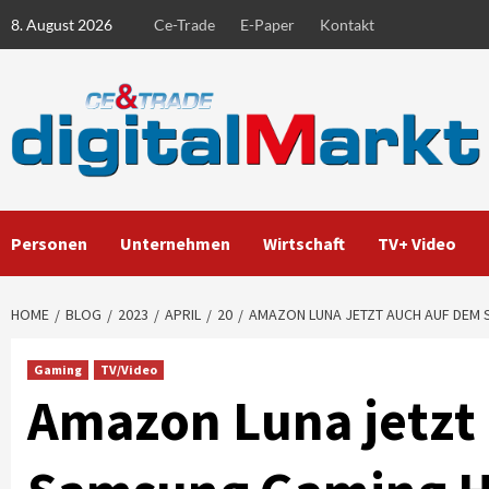
Skip
8. August 2026
Ce-Trade
E-Paper
Kontakt
to
content
Personen
Unternehmen
Wirtschaft
TV+ Video
HOME
BLOG
2023
APRIL
20
AMAZON LUNA JETZT AUCH AUF DEM
Gaming
TV/Video
Amazon Luna jetzt