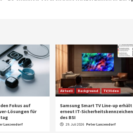
Aktuell
Background
TV/Video
 den Fokus auf
Samsung Smart TV Line-up erhält
wer-Lösungen für
erneut IT-Sicherheitskennzeichen
ltag
des BSI
er Lanzendorf
29. Juli 2026
Peter Lanzendorf