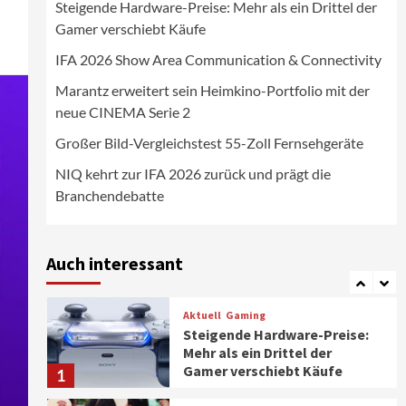
Steigende Hardware-Preise: Mehr als ein Drittel der
Wirtschaft
Gamer verschiebt Käufe
NIQ kehrt zur IFA 2026 zurück
und prägt die
IFA 2026 Show Area Communication & Connectivity
Branchendebatte
5
Marantz erweitert sein Heimkino-Portfolio mit der
neue CINEMA Serie 2
Aktuell
Personen
Wirtschaft
CHERRY baut Vertriebsteam
Großer Bild-Vergleichstest 55-Zoll Fernsehgeräte
in strategisch wichtigen
Märkten aus
6
NIQ kehrt zur IFA 2026 zurück und prägt die
Branchendebatte
Smart Living
Top Story
Verbraucher setzen immer
mehr auf Klimageräte und
Auch interessant
Ventilatoren
7
Aktuell
Gaming
Steigende Hardware-Preise:
Mehr als ein Drittel der
Gamer verschiebt Käufe
1