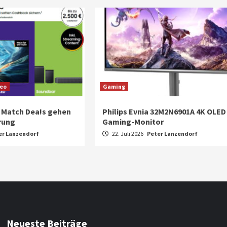
deo
Gaming
 Match Dea!s gehen
Philips Evnia 32M2N6901A 4K OLED
erung
Gaming-Monitor
er Lanzendorf
22. Juli 2026
Peter Lanzendorf
Neueste Beiträge