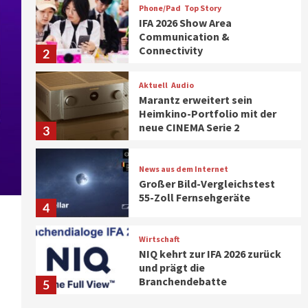
Phone/Pad
Top Story
IFA 2026 Show Area
Communication &
Connectivity
2
Aktuell
Audio
Marantz erweitert sein
Heimkino-Portfolio mit der
neue CINEMA Serie 2
3
News aus dem Internet
Großer Bild-Vergleichstest
55-Zoll Fernsehgeräte
4
Wirtschaft
NIQ kehrt zur IFA 2026 zurück
und prägt die
Branchendebatte
5