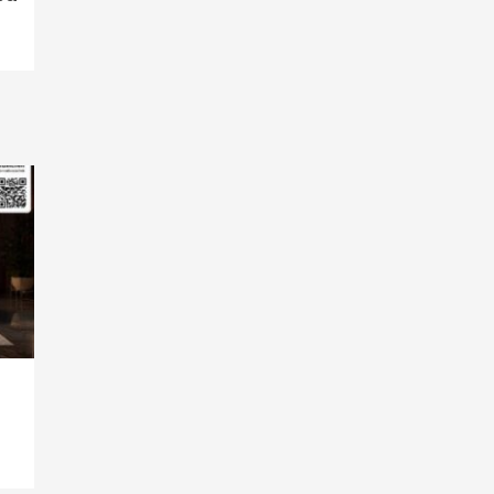
Smart Living
Top Story
Verbraucher setzen immer
mehr auf Klimageräte und
Ventilatoren
7