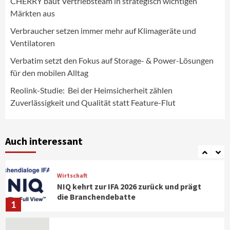
CHERRY baut Vertriebsteam in strategisch wichtigen
Reolink-Studie: Bei der Heimsicherheit
Märkten aus
zählen Zuverlässigkeit und Qualität
statt Feature-Flut
Verbraucher setzen immer mehr auf Klimageräte und
5
Ventilatoren
Verbatim setzt den Fokus auf Storage- & Power-Lösungen
Top Story
Wirtschaft
IFA App 2026 als Download für iPhone und
für den mobilen Alltag
Android verfügbar
6
Reolink-Studie: Bei der Heimsicherheit zählen
Zuverlässigkeit und Qualität statt Feature-Flut
Aktuell
Background
TV/Video
Samsung Smart TV Line-up erhält erneut
IT-Sicherheitskennzeichen des BSI
Auch interessant
7
Wirtschaft
NIQ kehrt zur IFA 2026 zurück und prägt
die Branchendebatte
1