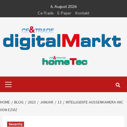
Skip
6. August 2026
to
Ce-Trade
E-Paper
Kontakt
content
Primary
Menu
HOME
BLOG
2023
JANUAR
13
INTELLIGENTE AUSSENKAMERA H8C V
ON EZVIZ
Security