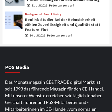
Smart Living
Top Story
31. Juli 2026
Peter Lanzendorf
Verbraucher setzen immer mehr auf
Klimageräte und Ventilatoren
Background
Smart Living
3
Reolink-Studie: Bei der Heimsicherheit
zählen Zuverlässigkeit und Qualität statt
Feature-Flut
Aktuell
Gaming
Verbatim setzt den Fokus auf Storage- &
30. Juli 2026
Peter Lanzendorf
Power-Lösungen für den mobilen Alltag
4
Background
Smart Living
Reolink-Studie: Bei der Heimsicherheit
zählen Zuverlässigkeit und Qualität
POS Media
statt Feature-Flut
5
Das Monatsmagazin CE&TRADE digitalMarkt ist
Top Story
Wirtschaft
seit 1993 das führende Magazin für den CE-Handel.
IFA App 2026 als Download für iPhone und
Mit unserer Website erreichen wir täglich Inhaber,
Android verfügbar
6
Geschäftsführer und PoS-Mitarbeiter und -
Mitarbeiterinnen im CE-Handel, vom normalen