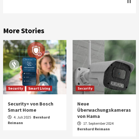
II
More Stories
Security
Smart Living
Security
Security+ von Bosch
Neue
Smart Home
Überwachungskameras
von Hama
4. Juli 2025
Bernhard
Reimann
17. September 2024
Bernhard Reimann