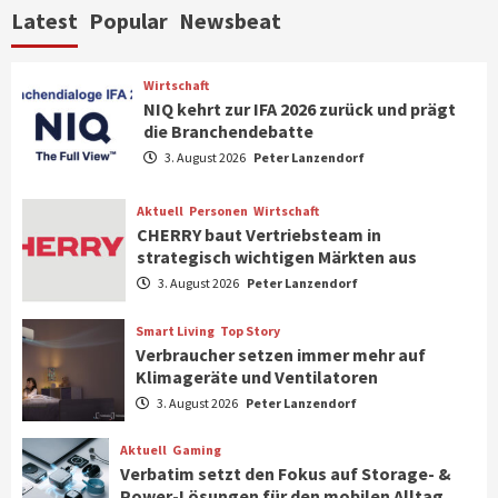
Top Story
Wirtschaft
Latest
Popular
Newsbeat
IFA App 2026 als Download für iPhone und
Android verfügbar
6
Wirtschaft
NIQ kehrt zur IFA 2026 zurück und prägt
die Branchendebatte
Aktuell
Background
TV/Video
Samsung Smart TV Line-up erhält erneut
3. August 2026
Peter Lanzendorf
IT-Sicherheitskennzeichen des BSI
7
Aktuell
Personen
Wirtschaft
CHERRY baut Vertriebsteam in
strategisch wichtigen Märkten aus
Wirtschaft
NIQ kehrt zur IFA 2026 zurück und prägt
3. August 2026
Peter Lanzendorf
die Branchendebatte
1
Smart Living
Top Story
Verbraucher setzen immer mehr auf
Klimageräte und Ventilatoren
Aktuell
Personen
Wirtschaft
CHERRY baut Vertriebsteam in
3. August 2026
Peter Lanzendorf
strategisch wichtigen Märkten aus
2
Aktuell
Gaming
Verbatim setzt den Fokus auf Storage- &
Power-Lösungen für den mobilen Alltag