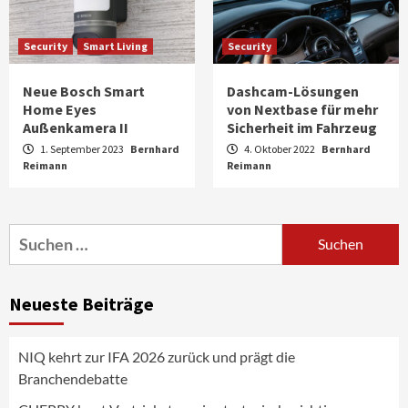
Security
Smart Living
Security
Neue Bosch Smart
Dashcam-Lösungen
Home Eyes
von Nextbase für mehr
Außenkamera II
Sicherheit im Fahrzeug
1. September 2023
Bernhard
4. Oktober 2022
Bernhard
Reimann
Reimann
Smart Living
Top Story
Verbraucher setzen immer mehr auf
Suchen
Klimageräte und Ventilatoren
nach:
3
Neueste Beiträge
Aktuell
Gaming
Verbatim setzt den Fokus auf Storage- &
Power-Lösungen für den mobilen Alltag
NIQ kehrt zur IFA 2026 zurück und prägt die
4
Branchendebatte
Background
Smart Living