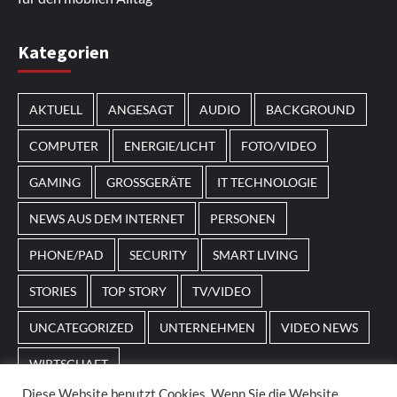
Im Laufe des Jahres erscheinen thematische
Kategorien
Spielautomaten mit passenden Designs. Im Bereich
von
Magneticslots
können solche saisonalen Slots
AKTUELL
ANGESAGT
AUDIO
BACKGROUND
beispielsweise an Feiertage oder besondere Events
angepasst sein.
COMPUTER
ENERGIE/LICHT
FOTO/VIDEO
GAMING
GROSSGERÄTE
IT TECHNOLOGIE
NEWS AUS DEM INTERNET
PERSONEN
PHONE/PAD
SECURITY
SMART LIVING
STORIES
TOP STORY
TV/VIDEO
UNCATEGORIZED
UNTERNEHMEN
VIDEO NEWS
WIRTSCHAFT
Diese Website benutzt Cookies. Wenn Sie die Website