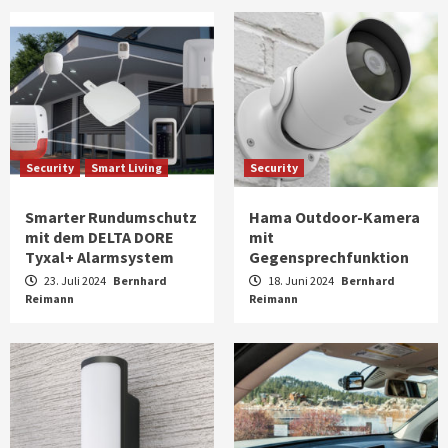
Security
Smart Living
Security
Smarter Rundumschutz
Hama Outdoor-Kamera
mit dem DELTA DORE
mit
Tyxal+ Alarmsystem
Gegensprechfunktion
23. Juli 2024
Bernhard
18. Juni 2024
Bernhard
Reimann
Reimann