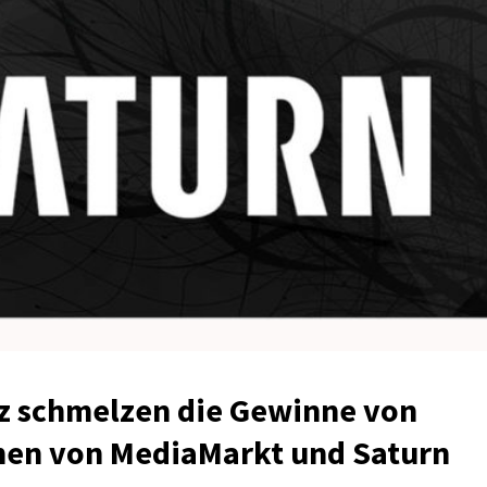
tz schmelzen die Gewinne von
en von MediaMarkt und Saturn