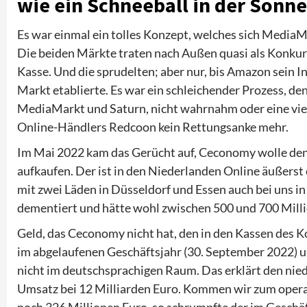
wie ein Schneeball in der Sonne
Es war einmal ein tolles Konzept, welches sich Media
Die beiden Märkte traten nach Außen quasi als Konkur
Kasse. Und die sprudelten; aber nur, bis Amazon sein 
Markt etablierte. Es war ein schleichender Prozess, de
MediaMarkt und Saturn, nicht wahrnahm oder eine viel 
Online-Händlers Redcoon kein Rettungsanke mehr.
Im Mai 2022 kam das Gerücht auf, Ceconomy wolle de
aufkaufen. Der ist in den Niederlanden Online äußerst 
mit zwei Läden in Düsseldorf und Essen auch bei uns i
dementiert und hätte wohl zwischen 500 und 700 Milli
Geld, das Ceconomy nicht hat, den in den Kassen des 
im abgelaufenen Geschäftsjahr (30. September 2022) um
nicht im deutschsprachigen Raum. Das erklärt den nie
Umsatz bei 12 Milliarden Euro. Kommen wir zum oper
noch 326 Millionen Euro, so schrumpfte der im Geschä