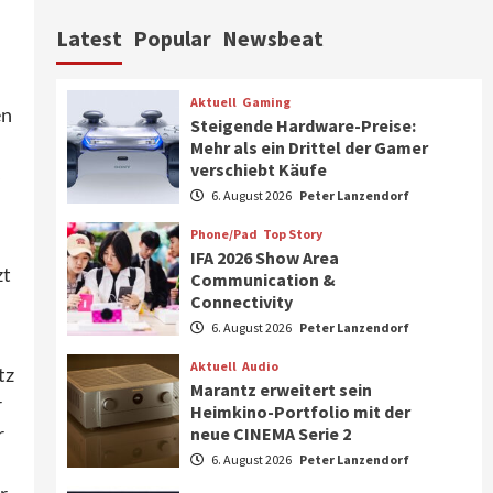
Aktuell
Personen
Wirtschaft
Latest
Popular
Newsbeat
CHERRY baut Vertriebsteam
in strategisch wichtigen
Märkten aus
6
Aktuell
Gaming
en
Steigende Hardware-Preise:
Smart Living
Top Story
Mehr als ein Drittel der Gamer
Verbraucher setzen immer
verschiebt Käufe
s
mehr auf Klimageräte und
6. August 2026
Peter Lanzendorf
Ventilatoren
7
Phone/Pad
Top Story
IFA 2026 Show Area
Aktuell
Gaming
zt
Communication &
Steigende Hardware-Preise:
Connectivity
Mehr als ein Drittel der
Gamer verschiebt Käufe
6. August 2026
Peter Lanzendorf
1
Aktuell
Audio
tz
Phone/Pad
Top Story
Marantz erweitert sein
r
IFA 2026 Show Area
Heimkino-Portfolio mit der
Communication &
r
neue CINEMA Serie 2
Connectivity
2
6. August 2026
Peter Lanzendorf
r