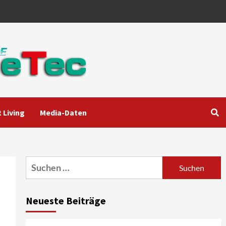
 Living
Media-Daten
Aktuell
Audio
Marantz erweitert sein
Heimkino-Portfolio mit der
neue CINEMA Serie 2
3
Suchen
nach:
News aus dem Internet
Großer Bild-Vergleichstest
Neueste Beiträge
55-Zoll Fernsehgeräte
4