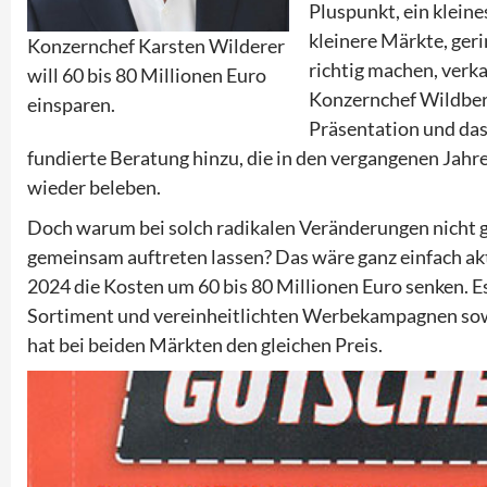
Pluspunkt, ein klein
kleinere Märkte, ger
Konzernchef Karsten Wilderer
richtig machen, verk
will 60 bis 80 Millionen Euro
Konzernchef Wildberg
einsparen.
Präsentation und da
fundierte Beratung hinzu, die in den vergangenen Jahr
wieder beleben.
Doch warum bei solch radikalen Veränderungen nicht 
gemeinsam auftreten lassen? Das wäre ganz einfach akt
2024 die Kosten um 60 bis 80 Millionen Euro senken. 
Sortiment und vereinheitlichten Werbekampagnen sowie
hat bei beiden Märkten den gleichen Preis.