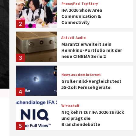
Phone/Pad
Top Story
IFA 2026 Show Area
Communication &
Connectivity
2
Aktuell
Audio
Marantz erweitert sein
Heimkino-Portfolio mit der
neue CINEMA Serie 2
3
News aus dem Internet
Großer Bild-Vergleichstest
55-Zoll Fernsehgeräte
4
Wirtschaft
NIQ kehrt zur IFA 2026 zurück
und prägt die
Branchendebatte
5