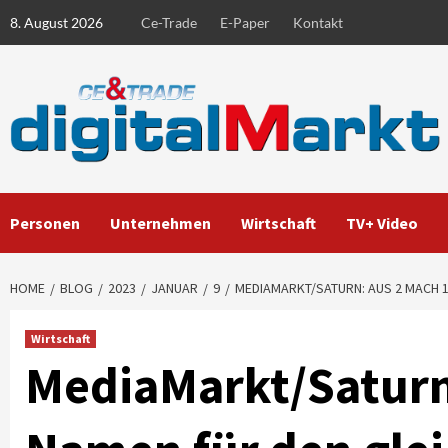
Skip
8. August 2026
Ce-Trade
E-Paper
Kontakt
to
content
Personen
Unternehmen
Wirtschaft
TV+ Video
HOME
BLOG
2023
JANUAR
9
MEDIAMARKT/SATURN: AUS 2 MACH 1
Wirtschaft
MediaMarkt/Saturn