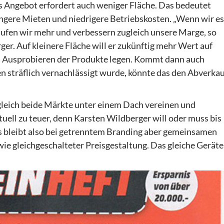
es Angebot erfordert auch weniger Fläche. Das bedeutet
ingere Mieten und niedrigere Betriebskosten. „Wenn wir es
aufen wir mehr und verbessern zugleich unsere Marge, so
er. Auf kleinere Fläche will er zukünftig mehr Wert auf
s Ausprobieren der Produkte legen. Kommt dann auch
en sträflich vernachlässigt wurde, könnte das den Abverka
gleich beide Märkte unter einem Dach vereinen und
uell zu teuer, denn Karsten Wildberger will oder muss bis
Es bleibt also bei getrenntem Branding aber gemeinsamen
 gleichgeschalteter Preisgestaltung. Das gleiche Geräte