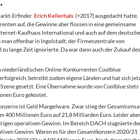
.
Markt-Erfinder
Erich Kellerhals
(+2017) ausgedacht hatte.
renten auf, die Gewinne aber flossen in eine gemeinsame
Internet-Kaufhaus International und auch auf dem deutsch
n man offenbar in Ingolstadt, der Firmenzentrale von
zu lange Zeit ignorierte. Da war dann auch der Zukauf de
n niederländischen Online-Konkurrenten Coolblue
erfolgreich, betreibt zudem eigene Länden und hat sich jet
n Szene gesetzt. Eine Übernahme wurde von Coolblue stets
onen Euro gekostet.
Konzerns ist Geld Mangelware. Zwar stieg der Gesamtumsa
 400 Millionen Euro auf 21,8 Milliarden Euro. Leider abe
drigen operativen Gewinn. Im Bereich DACH stagnierte de
ativen Gewinn. Waren es für den Gesamtkonzern 2020/21
ftsjahr 2021/22 auf 105 Millionen Euro. Noch dramatische