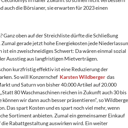
 auch die Börsianer, sie erwarten für 2023 einen
? Ganz oben auf der Streichliste dürfte die Schließung
. Zumal gerade jetzt hohe Energiekosten jede Niederlassu
 ist ein zweischneidiges Schwert: Da wären einmal sozial
der Ausstieg aus langfristigen Mietverträgen.
schon kurzfristig effektiv ist eine Reduzierung der
rken. So will Konzernchef
Karsten Wildberger
das
kt und Saturn von bisher 40.000 Artikel auf 20.000
„Statt 80 Waschmaschinen reichen in Zukunft auch 30 bis
ie können wir dann auch besser präsentieren“, so Wildberge
n. Das spart Kosten und es spart noch viel mehr, wenn
iche Sortiment anbieten. Zumal ein gemeinsamer Einkauf
uf die Rabattgestaltung auswirken wird. Ein weiter