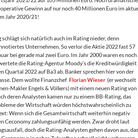
perative Gewinn auf nur noch 40 Millionen Euro im aktue
im Jahr 2020/21!
 schlägt sich natürlich auch im Rating nieder, denn
nnotiertes Unternehmen. So verlor die Aktie 2022 fast 57
nuar bei gerade mal zwei Euro. Im Jahr 2000 waren es noch
 wertete die Rating-Agentur Moody’s die Kreditwürdigkeit
n Quartal 2022 auf Ba3 ab. Banker sprechen hier von der
sse. Dem wollte Finanzchef
Florian Wieser
(er wechselt
nen-Makler Engels & Völkers) mit einem neuen Rating von
uch deren Analysten kamen nur zu einem BB-Rating, das
robleme der Wirtschaft würden höchstwahrscheinlich zu
text: Wenn sich die Gesamtwirtschaft weiterhin negativ
nen Ceconomy zahlungsunfähig werden. Zwar droht laut
ngsausfall, doch die Rating-Analysten gehen davon aus, da
e Ceconomys in naher Zukunft so schnell nicht verbessern