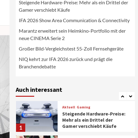
Steigende Hardware-Preise: Mehr als ein Drittel der
Wirtschaft
Gamer verschiebt Käufe
NIQ kehrt zur IFA 2026 zurück
und prägt die
IFA 2026 Show Area Communication & Connectivity
Branchendebatte
5
Marantz erweitert sein Heimkino-Portfolio mit der
neue CINEMA Serie 2
Aktuell
Personen
Wirtschaft
CHERRY baut Vertriebsteam
Großer Bild-Vergleichstest 55-Zoll Fernsehgeräte
in strategisch wichtigen
Märkten aus
6
NIQ kehrt zur IFA 2026 zurück und prägt die
Branchendebatte
Smart Living
Top Story
Verbraucher setzen immer
mehr auf Klimageräte und
Auch interessant
Ventilatoren
7
Aktuell
Gaming
Steigende Hardware-Preise:
Mehr als ein Drittel der
Gamer verschiebt Käufe
1