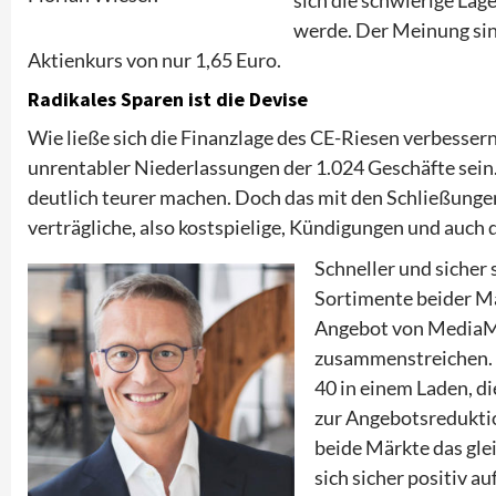
werde. Der Meinung sind
Aktienkurs von nur 1,65 Euro.
Radikales Sparen ist die Devise
Wie ließe sich die Finanzlage des CE-Riesen verbessern
unrentabler Niederlassungen der 1.024 Geschäfte sein
deutlich teurer machen. Doch das mit den Schließungen
verträgliche, also kostspielige, Kündigungen und auch 
Schneller und sicher 
Sortimente beider Ma
Angebot von MediaMar
zusammenstreichen. 
40 in einem Laden, d
zur Angebotsreduktio
beide Märkte das gle
sich sicher positiv a