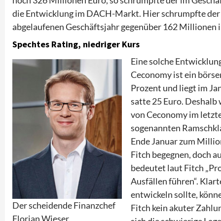
die Entwicklung im DACH-Markt. Hier schrumpfte der o
abgelaufenen Geschäftsjahr gegenüber 162 Millionen 
Spechtes Rating, niedriger Kurs
Eine solche Entwicklung
Ceconomy ist ein börse
Prozent und liegt im Ja
satte 25 Euro. Deshalb
von Ceconomy im letzte
sogenannten Ramschkla
Ende Januar zum Millio
Fitch begegnen, doch a
bedeutet laut Fitch „P
Ausfällen führen“. Klar
entwickeln sollte, kön
Der scheidende Finanzchef
Fitch kein akuter Zahlu
Florian Wieser.
sich die schwierige Lag