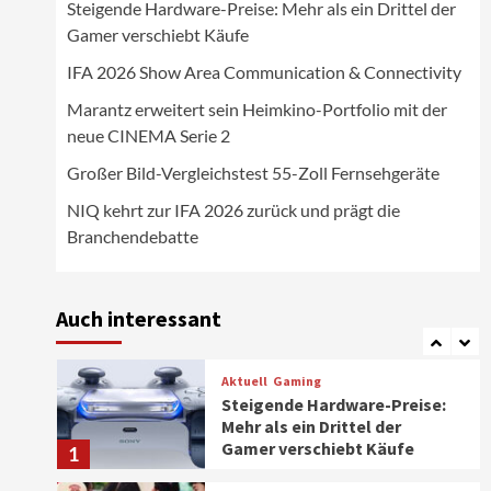
Steigende Hardware-Preise: Mehr als ein Drittel der
Wirtschaft
Gamer verschiebt Käufe
NIQ kehrt zur IFA 2026 zurück
und prägt die
IFA 2026 Show Area Communication & Connectivity
Branchendebatte
5
Marantz erweitert sein Heimkino-Portfolio mit der
neue CINEMA Serie 2
Aktuell
Personen
Wirtschaft
CHERRY baut Vertriebsteam
Großer Bild-Vergleichstest 55-Zoll Fernsehgeräte
in strategisch wichtigen
Märkten aus
6
NIQ kehrt zur IFA 2026 zurück und prägt die
Branchendebatte
Smart Living
Top Story
Verbraucher setzen immer
mehr auf Klimageräte und
Auch interessant
Ventilatoren
7
Aktuell
Gaming
Steigende Hardware-Preise:
Mehr als ein Drittel der
Gamer verschiebt Käufe
1