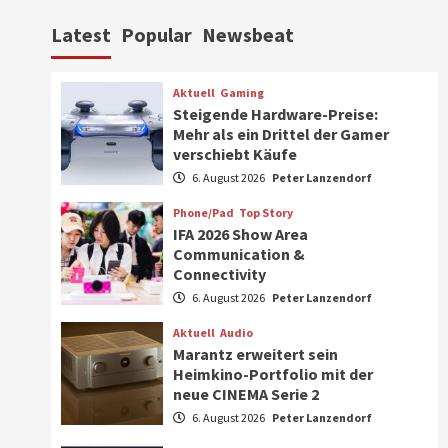
Aktuell
Personen
Wirtschaft
Latest
Popular
Newsbeat
CHERRY baut Vertriebsteam
in strategisch wichtigen
Märkten aus
6
Aktuell
Gaming
Steigende Hardware-Preise:
Smart Living
Top Story
Mehr als ein Drittel der Gamer
Verbraucher setzen immer
verschiebt Käufe
mehr auf Klimageräte und
6. August 2026
Peter Lanzendorf
Ventilatoren
7
Phone/Pad
Top Story
IFA 2026 Show Area
Aktuell
Gaming
Communication &
Steigende Hardware-Preise:
Connectivity
Mehr als ein Drittel der
Gamer verschiebt Käufe
6. August 2026
Peter Lanzendorf
1
Aktuell
Audio
Phone/Pad
Top Story
Marantz erweitert sein
IFA 2026 Show Area
Heimkino-Portfolio mit der
Communication &
neue CINEMA Serie 2
Connectivity
2
6. August 2026
Peter Lanzendorf