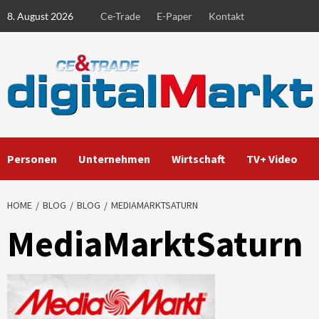
Skip
8. August 2026
Ce-Trade
E-Paper
Kontakt
to
content
Personen
Unternehmen
Wirtschaft
TV+ Video
HOME
BLOG
BLOG
MEDIAMARKTSATURN
MediaMarktSaturn