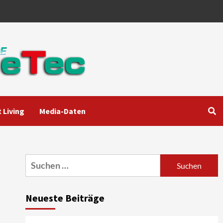
 Living
Media-Daten
Aktuell
Audio
Marantz erweitert sein
Heimkino-Portfolio mit der
neue CINEMA Serie 2
3
Suchen
nach:
News aus dem Internet
Großer Bild-Vergleichstest
Neueste Beiträge
55-Zoll Fernsehgeräte
4