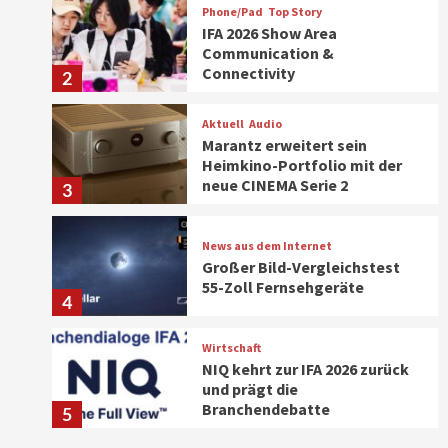
Phone/Pad
Top Story
IFA 2026 Show Area
Communication &
Connectivity
2
Aktuell
Audio
Marantz erweitert sein
Heimkino-Portfolio mit der
neue CINEMA Serie 2
3
News aus dem Internet
Großer Bild-Vergleichstest
55-Zoll Fernsehgeräte
4
Wirtschaft
NIQ kehrt zur IFA 2026 zurück
und prägt die
Branchendebatte
5