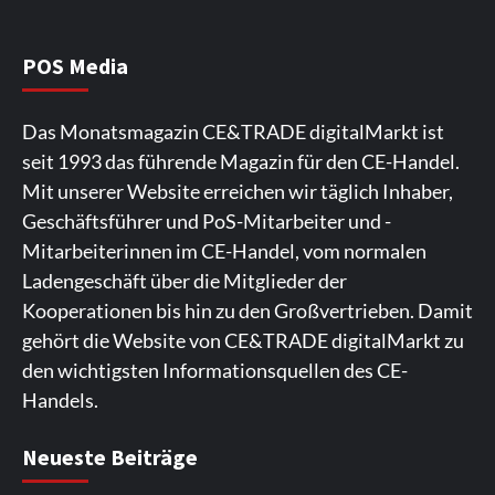
NIQ kehrt zur IFA 2026 zurück und prägt
die Branchendebatte
5
POS Media
Aktuell
Personen
Wirtschaft
Das Monatsmagazin CE&TRADE digitalMarkt ist
CHERRY baut Vertriebsteam in
seit 1993 das führende Magazin für den CE-Handel.
strategisch wichtigen Märkten aus
6
Mit unserer Website erreichen wir täglich Inhaber,
Geschäftsführer und PoS-Mitarbeiter und -
Smart Living
Top Story
Mitarbeiterinnen im CE-Handel, vom normalen
Verbraucher setzen immer mehr auf
Ladengeschäft über die Mitglieder der
Klimageräte und Ventilatoren
7
Kooperationen bis hin zu den Großvertrieben. Damit
gehört die Website von CE&TRADE digitalMarkt zu
den wichtigsten Informationsquellen des CE-
Handels.
Spieler aus Lettland können es ausprobieren. Die
Viele Spieler bevorzugen die Nutzung der App für ein
Fans von Online-Slots besuchen die Seite
Die Gaming-Plattform bietet eine große Auswahl an
Ein weiterer Ort, an dem man Spielautomaten
Neueste Beiträge
Plattform bietet Casinospiele und verschiedene
komfortables Spielerlebnis. Die App ermöglicht
regelmäßig. Die Plattform bietet farbenfrohe
Spielautomaten. Die Benutzeroberfläche ist auf eine
entdecken kann, ist. Die Seite legt den Schwerpunkt