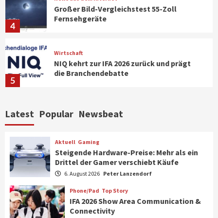
Großer Bild-Vergleichstest 55-Zoll
Fernsehgeräte
4
Wirtschaft
NIQ kehrt zur IFA 2026 zurück und prägt
die Branchendebatte
5
Aktuell
Personen
Wirtschaft
Latest
Popular
Newsbeat
CHERRY baut Vertriebsteam in
strategisch wichtigen Märkten aus
6
Aktuell
Gaming
Steigende Hardware-Preise: Mehr als ein
Drittel der Gamer verschiebt Käufe
Smart Living
Top Story
Verbraucher setzen immer mehr auf
6. August 2026
Peter Lanzendorf
Klimageräte und Ventilatoren
7
Phone/Pad
Top Story
IFA 2026 Show Area Communication &
Connectivity
Aktuell
Gaming