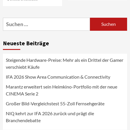
Marantz erweitert sein Heimkino-
Portfolio mit der neue CINEMA Serie 2
3
Suchen
nach:
News aus dem Internet
Großer Bild-Vergleichstest 55-Zoll
Neueste Beiträge
Fernsehgeräte
4
Steigende Hardware-Preise: Mehr als ein Drittel der Gamer
Wirtschaft
verschiebt Käufe
NIQ kehrt zur IFA 2026 zurück und prägt
die Branchendebatte
IFA 2026 Show Area Communication & Connectivity
5
Marantz erweitert sein Heimkino-Portfolio mit der neue
CINEMA Serie 2
Aktuell
Personen
Wirtschaft
CHERRY baut Vertriebsteam in
Großer Bild-Vergleichstest 55-Zoll Fernsehgeräte
strategisch wichtigen Märkten aus
6
NIQ kehrt zur IFA 2026 zurück und prägt die
Branchendebatte
Smart Living
Top Story