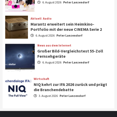
6. August 2026
Peter Lanzendorf
Steigende Hardware-Preise: Mehr als ein
Drittel der Gamer verschiebt Käufe
1
Aktuell
Audio
Marantz erweitert sein Heimkino-
Phone/Pad
Top Story
Portfolio mit der neue CINEMA Serie 2
IFA 2026 Show Area Communication &
6. August 2026
Peter Lanzendorf
Connectivity
2
News aus dem Internet
Großer Bild-Vergleichstest 55-Zoll
Fernsehgeräte
Aktuell
Audio
6. August 2026
Peter Lanzendorf
Marantz erweitert sein Heimkino-
Portfolio mit der neue CINEMA Serie 2
3
Wirtschaft
NIQ kehrt zur IFA 2026 zurück und prägt
News aus dem Internet
die Branchendebatte
Großer Bild-Vergleichstest 55-Zoll
3. August 2026
Peter Lanzendorf
Fernsehgeräte
4
Wirtschaft