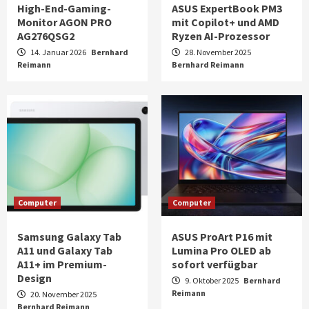
High-End-Gaming-
ASUS ExpertBook PM3
Monitor AGON PRO
mit Copilot+ und AMD
AG276QSG2
Ryzen AI-Prozessor
14. Januar 2026
Bernhard
28. November 2025
Reimann
Bernhard Reimann
Computer
Computer
Samsung Galaxy Tab
ASUS ProArt P16 mit
A11 und Galaxy Tab
Lumina Pro OLED ab
A11+ im Premium-
sofort verfügbar
Design
9. Oktober 2025
Bernhard
Reimann
20. November 2025
Bernhard Reimann
Aktuell
Audio