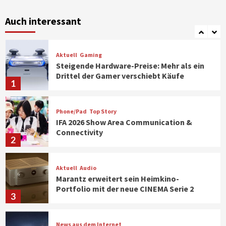
Verbraucher setzen immer mehr auf
Klimageräte und Ventilatoren
Auch interessant
7
Aktuell
Gaming
Steigende Hardware-Preise: Mehr als ein
Drittel der Gamer verschiebt Käufe
1
Phone/Pad
Top Story
IFA 2026 Show Area Communication &
Connectivity
2
Aktuell
Audio
Marantz erweitert sein Heimkino-
Portfolio mit der neue CINEMA Serie 2
3
News aus dem Internet