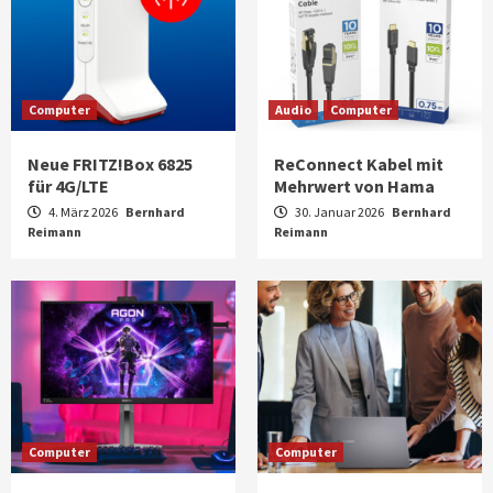
Computer
Audio
Computer
Neue FRITZ!Box 6825
ReConnect Kabel mit
für 4G/LTE
Mehrwert von Hama
4. März 2026
Bernhard
30. Januar 2026
Bernhard
Reimann
Reimann
Computer
Computer