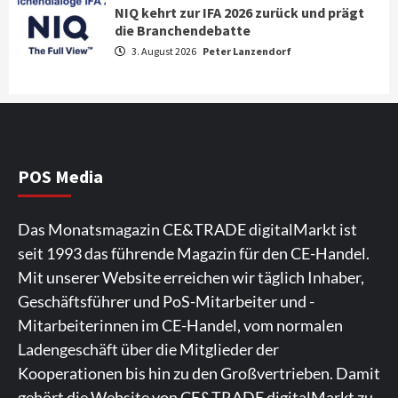
NIQ kehrt zur IFA 2026 zurück und prägt
News aus dem Internet
die Branchendebatte
Großer Bild-Vergleichstest 55-Zoll
3. August 2026
Peter Lanzendorf
Fernsehgeräte
4
Wirtschaft
NIQ kehrt zur IFA 2026 zurück und prägt
die Branchendebatte
5
POS Media
Aktuell
Personen
Wirtschaft
Das Monatsmagazin CE&TRADE digitalMarkt ist
CHERRY baut Vertriebsteam in
seit 1993 das führende Magazin für den CE-Handel.
strategisch wichtigen Märkten aus
6
Mit unserer Website erreichen wir täglich Inhaber,
Geschäftsführer und PoS-Mitarbeiter und -
Smart Living
Top Story
Mitarbeiterinnen im CE-Handel, vom normalen
Verbraucher setzen immer mehr auf
Ladengeschäft über die Mitglieder der
Klimageräte und Ventilatoren
7
Kooperationen bis hin zu den Großvertrieben. Damit
gehört die Website von CE&TRADE digitalMarkt zu