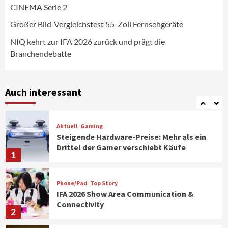
CINEMA Serie 2
Aktuell
Personen
Wirtschaft
CHERRY baut Vertriebsteam in
Großer Bild-Vergleichstest 55-Zoll Fernsehgeräte
strategisch wichtigen Märkten aus
6
NIQ kehrt zur IFA 2026 zurück und prägt die
Branchendebatte
Smart Living
Top Story
Verbraucher setzen immer mehr auf
Klimageräte und Ventilatoren
Auch interessant
7
Aktuell
Gaming
Steigende Hardware-Preise: Mehr als ein
Drittel der Gamer verschiebt Käufe
1
Phone/Pad
Top Story
IFA 2026 Show Area Communication &
Connectivity
2