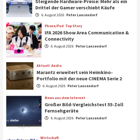
Steigende Hardware-Preise: Mehr als ein
Drittel der Gamer verschiebt Käufe
Smart Living
Top Story
Verbraucher setzen immer mehr auf
6. August 2026
Peter Lanzendorf
Klimageräte und Ventilatoren
7
Phone/Pad
Top Story
IFA 2026 Show Area Communication &
Connectivity
Aktuell
Gaming
6. August 2026
Peter Lanzendorf
Steigende Hardware-Preise: Mehr als ein
Drittel der Gamer verschiebt Käufe
1
Aktuell
Audio
Marantz erweitert sein Heimkino-
Phone/Pad
Top Story
Portfolio mit der neue CINEMA Serie 2
IFA 2026 Show Area Communication &
6. August 2026
Peter Lanzendorf
Connectivity
2
News aus dem Internet
Großer Bild-Vergleichstest 55-Zoll
Fernsehgeräte
Aktuell
Audio
6. August 2026
Peter Lanzendorf
Marantz erweitert sein Heimkino-
Portfolio mit der neue CINEMA Serie 2
3
Wirtschaft