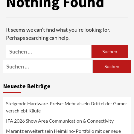
Nothing Found
It seems we can’t find what you’re looking for.
Perhaps searching can help.
Aktuell
Audio
Marantz erweitert sein Heimkino-
Suchen
Portfolio mit der neue CINEMA Serie 2
nach:
3
Suchen
nach:
News aus dem Internet
Großer Bild-Vergleichstest 55-Zoll
Neueste Beiträge
Fernsehgeräte
4
Steigende Hardware-Preise: Mehr als ein Drittel der Gamer
Wirtschaft
verschiebt Käufe
NIQ kehrt zur IFA 2026 zurück und prägt
die Branchendebatte
IFA 2026 Show Area Communication & Connectivity
5
Marantz erweitert sein Heimkino-Portfolio mit der neue