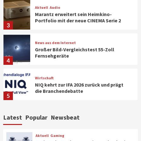
Aktuell
Audio
Marantz erweitert sein Heimkino-
Portfolio mit der neue CINEMA Serie 2
3
News aus dem Internet
Großer Bild-Vergleichstest 55-Zoll
Fernsehgeräte
4
Wirtschaft
NIQ kehrt zur IFA 2026 zurück und prägt
die Branchendebatte
5
Aktuell
Personen
Wirtschaft
Latest
Popular
Newsbeat
CHERRY baut Vertriebsteam in
strategisch wichtigen Märkten aus
6
Aktuell
Gaming