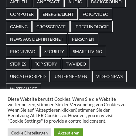
AKTUELL
ANGESAGT
AUDIO
BACKGROUND
beispielsweise an Feiertage oder besondere Events
angepasst sein.
COMPUTER
ENERGIE/LICHT
FOTO/VIDEO
GAMING
GROSSGERÄTE
IT TECHNOLOGIE
NEWS AUS DEM INTERNET
PERSONEN
PHONE/PAD
SECURITY
SMART LIVING
STORIES
TOP STORY
TV/VIDEO
UNCATEGORIZED
UNTERNEHMEN
VIDEO NEWS
WIRTSCHAFT
Diese Website benutzt Cookies. Wenn Sie die Website
weiter nutzen, stimmen Sie der Verwendung von Cookies zu.
Home
Impressum
AGBs
Datenschutz
Wenn Sie auf “Akzeptieren klicken”, stimmen Sie der
Benutzung ALLER Cookies zu. However, you may visit
"Cookie Settings" to provide a controlled consent.
© 2025. POS Media GmbH. All rights reserved.
|
Cookie Einstellungen
Akzeptieren