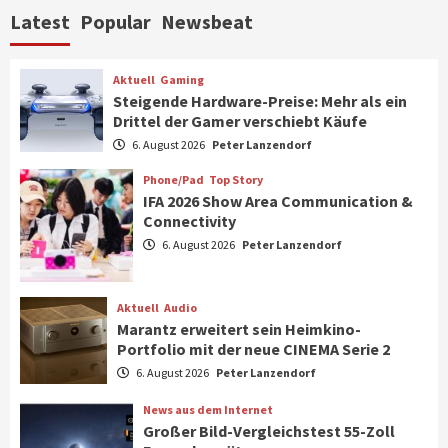
Aktuell
Personen
Wirtschaft
Latest
Popular
Newsbeat
CHERRY baut Vertriebsteam in
strategisch wichtigen Märkten aus
6
Aktuell
Gaming
Steigende Hardware-Preise: Mehr als ein
Drittel der Gamer verschiebt Käufe
Smart Living
Top Story
Verbraucher setzen immer mehr auf
6. August 2026
Peter Lanzendorf
Klimageräte und Ventilatoren
7
Phone/Pad
Top Story
IFA 2026 Show Area Communication &
Connectivity
Aktuell
Gaming
6. August 2026
Peter Lanzendorf
Steigende Hardware-Preise: Mehr als ein
Drittel der Gamer verschiebt Käufe
1
Aktuell
Audio
Marantz erweitert sein Heimkino-
Phone/Pad
Top Story
Portfolio mit der neue CINEMA Serie 2
IFA 2026 Show Area Communication &
6. August 2026
Peter Lanzendorf
Connectivity
2
News aus dem Internet
Großer Bild-Vergleichstest 55-Zoll