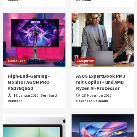
Computer
Computer
High-End-Gaming-
ASUS ExpertBook PM3
Monitor AGON PRO
mit Copilot+ und AMD
AG276QSG2
Ryzen AI-Prozessor
14. Januar 2026
Bernhard
28. November 2025
Reimann
Bernhard Reimann