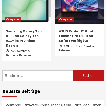
Computer
Computer
Samsung Galaxy Tab
ASUS ProArt P16 mit
A11 und Galaxy Tab
Lumina Pro OLED ab
A11+ im Premium-
sofort verfügbar
Design
9. Oktober 2025
Bernhard
Reimann
20. November 2025
Bernhard Reimann
Aktuell
Audio
Marantz erweitert sein Heimkino-
Portfolio mit der neue CINEMA Serie 2
3
Suchen
nach:
News aus dem Internet
Großer Bild-Vergleichstest 55-Zoll
Neueste Beiträge
Fernsehgeräte
4
Steigende Hardware-Preise: Mehr als ein Drittel der Gamer