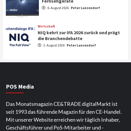
Fernsehgeräte
Aktuell
Audio
6. August 2026
Peter Lanzendorf
Marantz erweitert sein Heimkino-
Portfolio mit der neue CINEMA Serie 2
3
Wirtschaft
NIQ kehrt zur IFA 2026 zurück und prägt
News aus dem Internet
die Branchendebatte
Großer Bild-Vergleichstest 55-Zoll
3. August 2026
Peter Lanzendorf
Fernsehgeräte
4
Wirtschaft
NIQ kehrt zur IFA 2026 zurück und prägt
die Branchendebatte
5
POS Media
Aktuell
Personen
Wirtschaft
Das Monatsmagazin CE&TRADE digitalMarkt ist
CHERRY baut Vertriebsteam in
seit 1993 das führende Magazin für den CE-Handel.
strategisch wichtigen Märkten aus
6
Mit unserer Website erreichen wir täglich Inhaber,
Geschäftsführer und PoS-Mitarbeiter und -