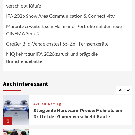
Wirtschaft
verschiebt Käufe
NIQ kehrt zur IFA 2026 zurück und prägt
die Branchendebatte
IFA 2026 Show Area Communication & Connectivity
5
Marantz erweitert sein Heimkino-Portfolio mit der neue
CINEMA Serie 2
Aktuell
Personen
Wirtschaft
CHERRY baut Vertriebsteam in
Großer Bild-Vergleichstest 55-Zoll Fernsehgeräte
strategisch wichtigen Märkten aus
6
NIQ kehrt zur IFA 2026 zurück und prägt die
Branchendebatte
Smart Living
Top Story
Verbraucher setzen immer mehr auf
Klimageräte und Ventilatoren
Auch interessant
7
Aktuell
Gaming
Steigende Hardware-Preise: Mehr als ein
Drittel der Gamer verschiebt Käufe
1