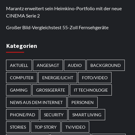
regelmäßig erweitert.
funktioniert auf den meisten Android-Geräten.
hinzu. Außerdem gibt es auf der Seite
auch auf Desktop-Computern einwandfrei. Durch
selbst über mobile Verbindungen schnell. Viele
Marantz erweitert sein Heimkino-Portfolio mit der neue
Bonusaktionen.
regelmäßige Updates werden neue Inhalte
Nutzer kehren zurück, um sich die
CINEMA Serie 2
hinzugefügt.
Neuerscheinungen anzusehen.
Großer Bild-Vergleichstest 55-Zoll Fernsehgeräte
Im Laufe des Jahres erscheinen thematische
Kategorien
Spielautomaten mit passenden Designs. Im Bereich
von
Magneticslots
können solche saisonalen Slots
AKTUELL
ANGESAGT
AUDIO
BACKGROUND
beispielsweise an Feiertage oder besondere Events
angepasst sein.
COMPUTER
ENERGIE/LICHT
FOTO/VIDEO
GAMING
GROSSGERÄTE
IT TECHNOLOGIE
NEWS AUS DEM INTERNET
PERSONEN
PHONE/PAD
SECURITY
SMART LIVING
STORIES
TOP STORY
TV/VIDEO