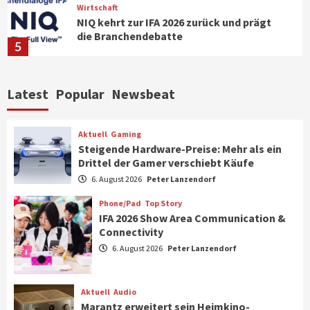
Wirtschaft
NIQ kehrt zur IFA 2026 zurück und prägt
die Branchendebatte
5
Aktuell
Personen
Wirtschaft
Latest
Popular
Newsbeat
CHERRY baut Vertriebsteam in
strategisch wichtigen Märkten aus
6
Aktuell
Gaming
Steigende Hardware-Preise: Mehr als ein
Drittel der Gamer verschiebt Käufe
Smart Living
Top Story
Verbraucher setzen immer mehr auf
6. August 2026
Peter Lanzendorf
Klimageräte und Ventilatoren
7
Phone/Pad
Top Story
IFA 2026 Show Area Communication &
Connectivity
Aktuell
Gaming
6. August 2026
Peter Lanzendorf
Steigende Hardware-Preise: Mehr als ein
Drittel der Gamer verschiebt Käufe
1
Aktuell
Audio
Marantz erweitert sein Heimkino-