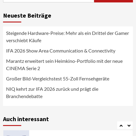
nach:
News aus dem Internet
Großer Bild-Vergleichstest 55-Zoll
Neueste Beiträge
Fernsehgeräte
4
Steigende Hardware-Preise: Mehr als ein Drittel der Gamer
Wirtschaft
verschiebt Käufe
NIQ kehrt zur IFA 2026 zurück und prägt
die Branchendebatte
IFA 2026 Show Area Communication & Connectivity
5
Marantz erweitert sein Heimkino-Portfolio mit der neue
CINEMA Serie 2
Aktuell
Personen
Wirtschaft
CHERRY baut Vertriebsteam in
Großer Bild-Vergleichstest 55-Zoll Fernsehgeräte
strategisch wichtigen Märkten aus
6
NIQ kehrt zur IFA 2026 zurück und prägt die
Branchendebatte
Smart Living
Top Story
Verbraucher setzen immer mehr auf
Klimageräte und Ventilatoren
Auch interessant
7