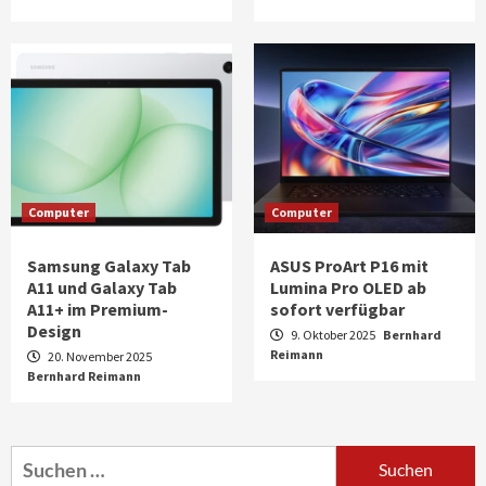
Computer
Computer
Samsung Galaxy Tab
ASUS ProArt P16 mit
A11 und Galaxy Tab
Lumina Pro OLED ab
A11+ im Premium-
sofort verfügbar
Design
9. Oktober 2025
Bernhard
Reimann
20. November 2025
Bernhard Reimann
Aktuell
Audio
Marantz erweitert sein Heimkino-
Portfolio mit der neue CINEMA Serie 2
3
Suchen