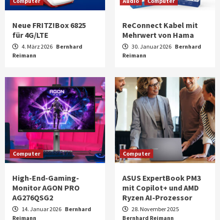
Computer
Audio
Computer
Neue FRITZ!Box 6825
ReConnect Kabel mit
für 4G/LTE
Mehrwert von Hama
4. März 2026
Bernhard
30. Januar 2026
Bernhard
Reimann
Reimann
Computer
Computer
High-End-Gaming-
ASUS ExpertBook PM3
Monitor AGON PRO
mit Copilot+ und AMD
AG276QSG2
Ryzen AI-Prozessor
14. Januar 2026
Bernhard
28. November 2025
Reimann
Bernhard Reimann