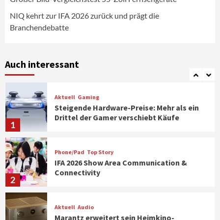
strategisch wichtigen Märkten aus
6
NIQ kehrt zur IFA 2026 zurück und prägt die
Branchendebatte
Smart Living
Top Story
Verbraucher setzen immer mehr auf
Klimageräte und Ventilatoren
Auch interessant
7
Aktuell
Gaming
Steigende Hardware-Preise: Mehr als ein
Drittel der Gamer verschiebt Käufe
1
Phone/Pad
Top Story
IFA 2026 Show Area Communication &
Connectivity
2
Aktuell
Audio
Marantz erweitert sein Heimkino-