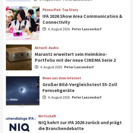
Klimageräte und Ventilatoren
7
Phone/Pad
Top Story
IFA 2026 Show Area Communication &
Connectivity
Aktuell
Gaming
6. August 2026
Peter Lanzendorf
Steigende Hardware-Preise: Mehr als ein
Drittel der Gamer verschiebt Käufe
1
Aktuell
Audio
Marantz erweitert sein Heimkino-
Phone/Pad
Top Story
Portfolio mit der neue CINEMA Serie 2
IFA 2026 Show Area Communication &
6. August 2026
Peter Lanzendorf
Connectivity
2
News aus dem Internet
Großer Bild-Vergleichstest 55-Zoll
Fernsehgeräte
Aktuell
Audio
6. August 2026
Peter Lanzendorf
Marantz erweitert sein Heimkino-
Portfolio mit der neue CINEMA Serie 2
3
Wirtschaft
NIQ kehrt zur IFA 2026 zurück und prägt
News aus dem Internet
die Branchendebatte
Großer Bild-Vergleichstest 55-Zoll