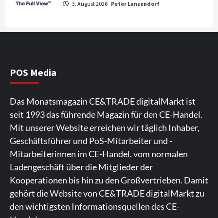
3. August 2026
Peter Lanzendorf
Fernsehgeräte
4
Wirtschaft
NIQ kehrt zur IFA 2026 zurück und prägt
die Branchendebatte
5
POS Media
Aktuell
Personen
Wirtschaft
Das Monatsmagazin CE&TRADE digitalMarkt ist
CHERRY baut Vertriebsteam in
seit 1993 das führende Magazin für den CE-Handel.
strategisch wichtigen Märkten aus
6
Mit unserer Website erreichen wir täglich Inhaber,
Geschäftsführer und PoS-Mitarbeiter und -
Smart Living
Top Story
Mitarbeiterinnen im CE-Handel, vom normalen
Verbraucher setzen immer mehr auf
Ladengeschäft über die Mitglieder der
Klimageräte und Ventilatoren
7
Kooperationen bis hin zu den Großvertrieben. Damit
gehört die Website von CE&TRADE digitalMarkt zu
den wichtigsten Informationsquellen des CE-