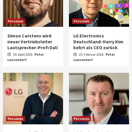
Personen
Personen
Simon Carstens wird
LG Electronics
neuer Vertriebsleiter
Deutschland: Harry Kim
Lautsprecher-Profi Dali
kehrt als CEO zurück
30. April 2026
Peter
25. Februar 2026
Peter
Lanzendorf
Lanzendorf
Personen
Personen