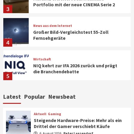
Portfolio mit der neue CINEMA Serie 2
3
News aus dem Internet
Großer Bild-Vergleichstest 55-Zoll
Fernsehgeräte
4
Wirtschaft
NIQ kehrt zur IFA 2026 zurück und prägt
die Branchendebatte
5
Aktuell
Personen
Wirtschaft
Latest
Popular
Newsbeat
CHERRY baut Vertriebsteam in
strategisch wichtigen Märkten aus
6
Aktuell
Gaming
Steigende Hardware-Preise: Mehr als ein
Drittel der Gamer verschiebt Käufe
Smart Living
Top Story
Verbraucher setzen immer mehr auf
6. August 2026
Peter Lanzendorf