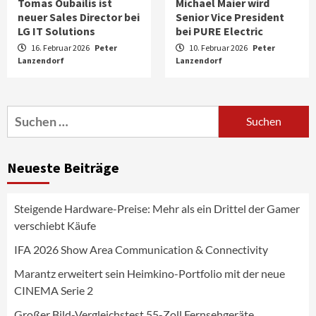
Tomas Oubailis ist
Michael Maier wird
neuer Sales Director bei
Senior Vice President
LG IT Solutions
bei PURE Electric
16. Februar 2026
Peter
10. Februar 2026
Peter
Lanzendorf
Aktuell
Audio
Lanzendorf
Marantz erweitert sein Heimkino-
Portfolio mit der neue CINEMA Serie 2
3
Suchen
nach:
News aus dem Internet
Großer Bild-Vergleichstest 55-Zoll
Neueste Beiträge
Fernsehgeräte
4
Steigende Hardware-Preise: Mehr als ein Drittel der Gamer
Wirtschaft
verschiebt Käufe
NIQ kehrt zur IFA 2026 zurück und prägt
die Branchendebatte
IFA 2026 Show Area Communication & Connectivity
5
Marantz erweitert sein Heimkino-Portfolio mit der neue
CINEMA Serie 2
Aktuell
Personen
Wirtschaft
CHERRY baut Vertriebsteam in
Großer Bild-Vergleichstest 55-Zoll Fernsehgeräte