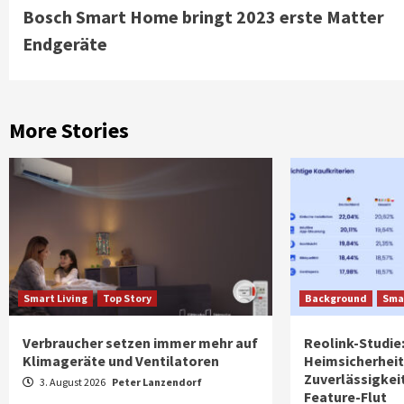
Bosch Smart Home bringt 2023 erste Matter
Reading
Endgeräte
More Stories
Smart Living
Top Story
Background
Smar
Verbraucher setzen immer mehr auf
Reolink-Studie:
Klimageräte und Ventilatoren
Heimsicherheit
Zuverlässigkeit
3. August 2026
Peter Lanzendorf
Feature-Flut