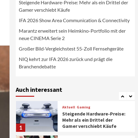
Steigende Hardware-Preise: Mehr als ein Drittel der
Wirtschaft
Gamer verschiebt Käufe
NIQ kehrt zur IFA 2026 zurück
und prägt die
IFA 2026 Show Area Communication & Connectivity
Branchendebatte
5
Marantz erweitert sein Heimkino-Portfolio mit der
neue CINEMA Serie 2
Aktuell
Personen
Wirtschaft
CHERRY baut Vertriebsteam
Großer Bild-Vergleichstest 55-Zoll Fernsehgeräte
in strategisch wichtigen
Märkten aus
6
NIQ kehrt zur IFA 2026 zurück und prägt die
Branchendebatte
Smart Living
Top Story
Verbraucher setzen immer
mehr auf Klimageräte und
Auch interessant
Ventilatoren
7
Aktuell
Gaming
Steigende Hardware-Preise:
Mehr als ein Drittel der
Gamer verschiebt Käufe
1