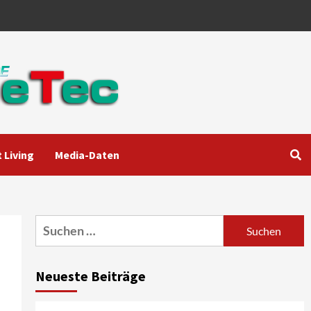
 Living
Media-Daten
Aktuell
Audio
Marantz erweitert sein
Heimkino-Portfolio mit der
neue CINEMA Serie 2
3
Suchen
nach:
News aus dem Internet
Großer Bild-Vergleichstest
Neueste Beiträge
55-Zoll Fernsehgeräte
4