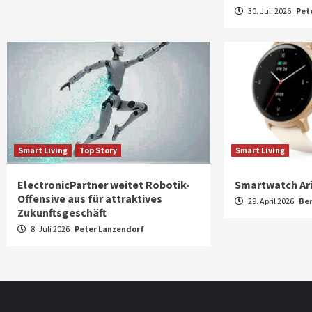
30. Juli 2026
Pet
Smart Living
Top Story
Smart Living
ElectronicPartner weitet Robotik-
Smartwatch Ar
Offensive aus für attraktives
29. April 2026
Be
Zukunftsgeschäft
8. Juli 2026
Peter Lanzendorf