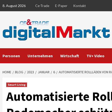
Skip
8. August 2026
Ce-Trade
E-Paper
Kontakt
to
content
Personen
Unternehmen
Wirtschaft
TV+ Video
HOME
BLOG
2023
JANUAR
6
AUTOMATISIERTE ROLLLÄDEN VON 
Smart Living
Automatisierte Rol