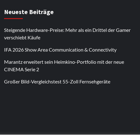
Neueste Beiträge
Steigende Hardware-Preise: Mehr als ein Drittel der Gamer
verschiebt Käufe
IFA 2026 Show Area Communication & Connectivity
Marantz erweitert sein Heimkino-Portfolio mit der neue
CINEMA Serie 2
Großer Bild-Vergleichstest 55-Zoll Fernsehgeräte
Im Laufe des Jahres erscheinen thematische
Spielautomaten mit passenden Designs. Im Bereich
von
Magneticslots
können solche saisonalen Slots
beispielsweise an Feiertage oder besondere Events
angepasst sein.