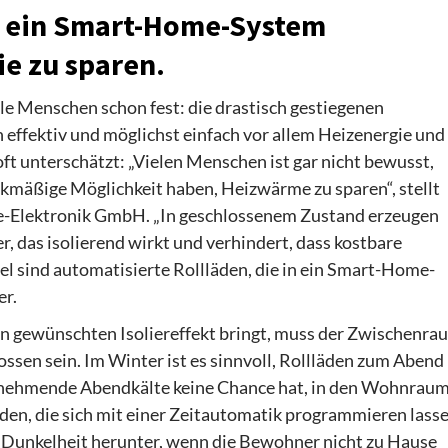
in ein Smart-Home-System
ie zu sparen.
le Menschen schon fest: die drastisch gestiegenen
 effektiv und möglichst einfach vor allem Heizenergie und
oft unterschätzt: „Vielen Menschen ist gar nicht bewusst,
eckmäßige Möglichkeit haben, Heizwärme zu sparen“, stellt
te-Elektronik GmbH. „In geschlossenem Zustand erzeugen
r, das isolierend wirkt und verhindert, dass kostbare
 sind automatisierte Rollläden, die in ein Smart-Home-
er.
en gewünschten Isoliereffekt bringt, muss der Zwischenra
ssen sein. Im Winter ist es sinnvoll, Rollläden zum Abend
 zunehmende Abendkälte keine Chance hat, in den Wohnrau
äden, die sich mit einer Zeitautomatik programmieren lass
r Dunkelheit herunter, wenn die Bewohner nicht zu Hause