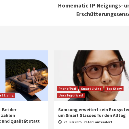
Homematic IP Neigungs- u
Erschütterungssens
Phone/Pad
Smart Living
Top Story
t Living
Uncategorized
 Bei der
Samsung erweitert sein Ecosyst
 zählen
um Smart Glasses für den Alltag
 und Qualität statt
22. Juli 2026
Peter Lanzendorf