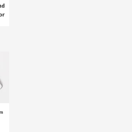
Smart Living
Top Story
nd
Verbraucher setzen immer
or
mehr auf Klimageräte und
Ventilatoren
7
em