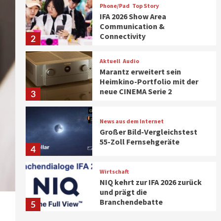
Phone/Pad
Top Story
IFA 2026 Show Area
Communication &
Connectivity
2
Aktuell
Audio
Marantz erweitert sein
Heimkino-Portfolio mit der
neue CINEMA Serie 2
3
News aus dem Internet
Großer Bild-Vergleichstest
55-Zoll Fernsehgeräte
4
Wirtschaft
NIQ kehrt zur IFA 2026 zurück
und prägt die
Branchendebatte
5