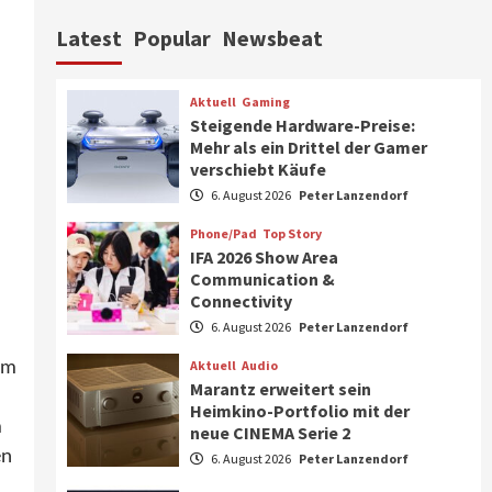
Aktuell
Personen
Wirtschaft
Latest
Popular
Newsbeat
CHERRY baut Vertriebsteam
in strategisch wichtigen
Märkten aus
6
Aktuell
Gaming
Steigende Hardware-Preise:
Smart Living
Top Story
Mehr als ein Drittel der Gamer
Verbraucher setzen immer
verschiebt Käufe
mehr auf Klimageräte und
6. August 2026
Peter Lanzendorf
Ventilatoren
7
Phone/Pad
Top Story
IFA 2026 Show Area
Aktuell
Gaming
Communication &
Steigende Hardware-Preise:
Connectivity
Mehr als ein Drittel der
Gamer verschiebt Käufe
6. August 2026
Peter Lanzendorf
1
um
Aktuell
Audio
Phone/Pad
Top Story
Marantz erweitert sein
IFA 2026 Show Area
Heimkino-Portfolio mit der
m
Communication &
neue CINEMA Serie 2
Connectivity
en
2
6. August 2026
Peter Lanzendorf