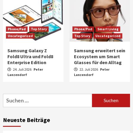
Phone/Pad
Top Story
Phone/Pad
Smart Living
Uncategorized
Top Story
Uncategorized
Samsung Galaxy Z
Samsung erweitert sein
Fold8 Ultra und Fold8
Ecosystem um Smart
Enterprise Edition
Glasses für den Alltag
24. Juli 2026
Peter
22. Juli 2026
Peter
Lanzendorf
Aktuell
Audio
Lanzendorf
Marantz erweitert sein Heimkino-
Portfolio mit der neue CINEMA Serie 2
3
Suchen
nach:
News aus dem Internet
Großer Bild-Vergleichstest 55-Zoll
Neueste Beiträge
Fernsehgeräte
4