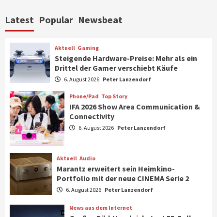
Aktuell
Personen
Wirtschaft
Latest
Popular
Newsbeat
CHERRY baut Vertriebsteam in
strategisch wichtigen Märkten aus
6
Aktuell
Gaming
Steigende Hardware-Preise: Mehr als ein
Drittel der Gamer verschiebt Käufe
Smart Living
Top Story
Verbraucher setzen immer mehr auf
6. August 2026
Peter Lanzendorf
Klimageräte und Ventilatoren
7
Phone/Pad
Top Story
IFA 2026 Show Area Communication &
Connectivity
Aktuell
Gaming
6. August 2026
Peter Lanzendorf
Steigende Hardware-Preise: Mehr als ein
Drittel der Gamer verschiebt Käufe
1
Aktuell
Audio
Marantz erweitert sein Heimkino-
Phone/Pad
Top Story
Portfolio mit der neue CINEMA Serie 2
IFA 2026 Show Area Communication &
6. August 2026
Peter Lanzendorf
Connectivity
2
News aus dem Internet