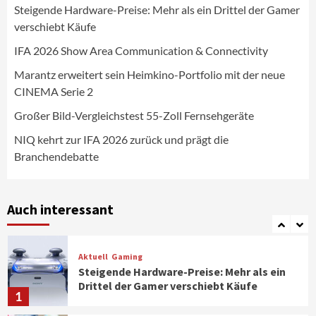
Steigende Hardware-Preise: Mehr als ein Drittel der Gamer
Wirtschaft
verschiebt Käufe
NIQ kehrt zur IFA 2026 zurück und prägt
die Branchendebatte
IFA 2026 Show Area Communication & Connectivity
5
Marantz erweitert sein Heimkino-Portfolio mit der neue
CINEMA Serie 2
Aktuell
Personen
Wirtschaft
CHERRY baut Vertriebsteam in
Großer Bild-Vergleichstest 55-Zoll Fernsehgeräte
strategisch wichtigen Märkten aus
6
NIQ kehrt zur IFA 2026 zurück und prägt die
Branchendebatte
Smart Living
Top Story
Verbraucher setzen immer mehr auf
Klimageräte und Ventilatoren
Auch interessant
7
Aktuell
Gaming
Steigende Hardware-Preise: Mehr als ein
Drittel der Gamer verschiebt Käufe
1