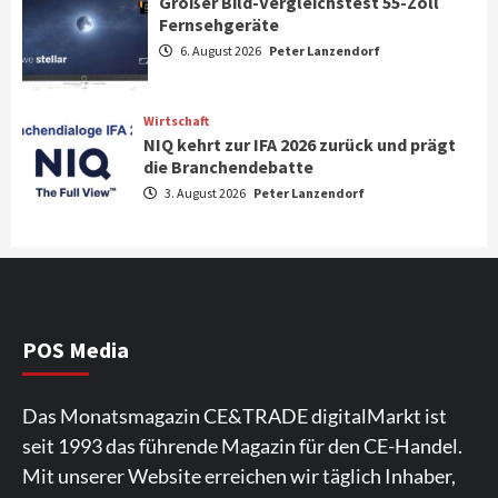
Großer Bild-Vergleichstest 55-Zoll
Fernsehgeräte
Aktuell
Audio
6. August 2026
Peter Lanzendorf
Marantz erweitert sein Heimkino-
Portfolio mit der neue CINEMA Serie 2
3
Wirtschaft
NIQ kehrt zur IFA 2026 zurück und prägt
News aus dem Internet
die Branchendebatte
Großer Bild-Vergleichstest 55-Zoll
3. August 2026
Peter Lanzendorf
Fernsehgeräte
4
Wirtschaft
NIQ kehrt zur IFA 2026 zurück und prägt
die Branchendebatte
5
POS Media
Aktuell
Personen
Wirtschaft
Das Monatsmagazin CE&TRADE digitalMarkt ist
CHERRY baut Vertriebsteam in
seit 1993 das führende Magazin für den CE-Handel.
strategisch wichtigen Märkten aus
6
Mit unserer Website erreichen wir täglich Inhaber,