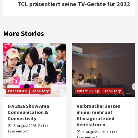
TCL präsentiert seine TV-Geräte für 2022
More Stories
Phone/Pad
Top Story
Smart Living
Top Story
IFA 2026 Show Area
Verbraucher setzen
Communication &
immer mehr auf
Connectivity
Klimageräte und
Ventilatoren
6. August 2026
Peter
Lanzendorf
3. August 2026
Peter
Lanzendorf