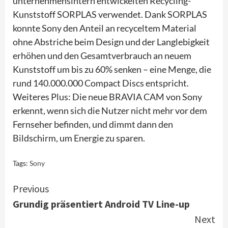
unternehmensintern entwickelten Recycling-
Kunststoff SORPLAS verwendet. Dank SORPLAS
konnte Sony den Anteil an recyceltem Material
ohne Abstriche beim Design und der Langlebigkeit
erhöhen und den Gesamtverbrauch an neuem
Kunststoff um bis zu 60% senken
– eine Menge, die
rund 140.000.000 Compact Discs entspricht.
Weiteres Plus: Die neue BRAVIA CAM von Sony
erkennt, wenn sich die Nutzer nicht mehr vor dem
Fernseher befinden, und dimmt dann den
Bildschirm, um Energie zu sparen.
Tags:
Sony
Continue
Previous
Grundig präsentiert Android TV Line-up
Reading
Next