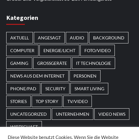
Im Laufe des Jahres erscheinen thematische
Kategorien
Spielautomaten mit passenden Designs. Im Bereich
von
Magneticslots
können solche saisonalen Slots
AKTUELL
ANGESAGT
AUDIO
BACKGROUND
beispielsweise an Feiertage oder besondere Events
angepasst sein.
COMPUTER
ENERGIE/LICHT
FOTO/VIDEO
GAMING
GROSSGERÄTE
IT TECHNOLOGIE
NEWS AUS DEM INTERNET
PERSONEN
PHONE/PAD
SECURITY
SMART LIVING
STORIES
TOP STORY
TV/VIDEO
UNCATEGORIZED
UNTERNEHMEN
VIDEO NEWS
WIRTSCHAFT
Diese Website benutzt Cookies. Wenn Sie die Website