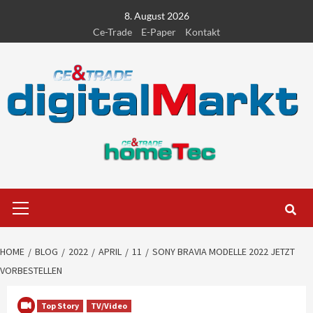
Skip
8. August 2026
to
Ce-Trade
E-Paper
Kontakt
content
Primary
Menu
HOME
BLOG
2022
APRIL
11
SONY BRAVIA MODELLE 2022 JETZT
VORBESTELLEN
Top Story
TV/Video