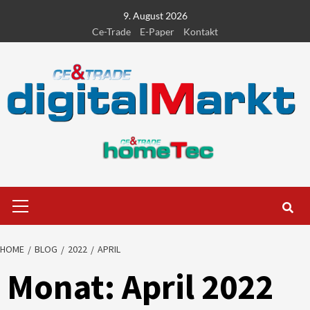
Skip
9. August 2026
to
Ce-Trade
E-Paper
Kontakt
content
Primary
Menu
HOME
BLOG
2022
APRIL
Monat:
April 2022