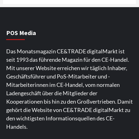
Wirtschaft
NIQ kehrt zur IFA 2026 zurück und prägt
die Branchendebatte
5
POS Media
Aktuell
Personen
Wirtschaft
Das Monatsmagazin CE&TRADE digitalMarkt ist
CHERRY baut Vertriebsteam in
seit 1993 das führende Magazin für den CE-Handel.
strategisch wichtigen Märkten aus
6
Mit unserer Website erreichen wir täglich Inhaber,
Geschäftsführer und PoS-Mitarbeiter und -
Smart Living
Top Story
Mitarbeiterinnen im CE-Handel, vom normalen
Verbraucher setzen immer mehr auf
Ladengeschäft über die Mitglieder der
Klimageräte und Ventilatoren
7
Kooperationen bis hin zu den Großvertrieben. Damit
gehört die Website von CE&TRADE digitalMarkt zu
den wichtigsten Informationsquellen des CE-
Handels.
Spieler aus Lettland können es ausprobieren. Die
Viele Spieler bevorzugen die Nutzung der App für ein
Fans von Online-Slots besuchen die Seite
Die Gaming-Plattform bietet eine große Auswahl an