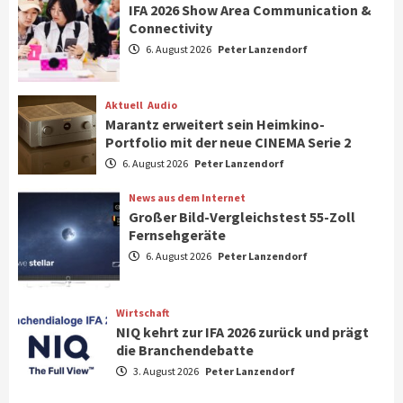
IFA 2026 Show Area Communication &
Connectivity
Aktuell
Gaming
6. August 2026
Peter Lanzendorf
Steigende Hardware-Preise: Mehr als ein
Drittel der Gamer verschiebt Käufe
1
Aktuell
Audio
Marantz erweitert sein Heimkino-
Phone/Pad
Top Story
Portfolio mit der neue CINEMA Serie 2
IFA 2026 Show Area Communication &
6. August 2026
Peter Lanzendorf
Connectivity
2
News aus dem Internet
Großer Bild-Vergleichstest 55-Zoll
Fernsehgeräte
Aktuell
Audio
6. August 2026
Peter Lanzendorf
Marantz erweitert sein Heimkino-
Portfolio mit der neue CINEMA Serie 2
3
Wirtschaft
NIQ kehrt zur IFA 2026 zurück und prägt
News aus dem Internet
die Branchendebatte
Großer Bild-Vergleichstest 55-Zoll
3. August 2026
Peter Lanzendorf
Fernsehgeräte
4