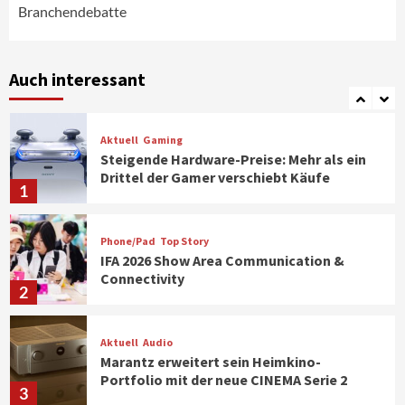
Branchendebatte
Smart Living
Top Story
Verbraucher setzen immer mehr auf
Klimageräte und Ventilatoren
Auch interessant
7
Aktuell
Gaming
Steigende Hardware-Preise: Mehr als ein
Drittel der Gamer verschiebt Käufe
1
Phone/Pad
Top Story
IFA 2026 Show Area Communication &
Connectivity
2
Aktuell
Audio
Marantz erweitert sein Heimkino-
Portfolio mit der neue CINEMA Serie 2
3