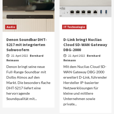
Audio
IT Technologie
Denon Soundbar DHT-
D-Link bringt Nuclias
S217 mit integrierten
Cloud SD-WAN Gateway
Subwoofern
DBG-2000
22. April 2022
Bernhard
22. April 2022
Bernhard
Reimann
Reimann
Denon bringt seine neue
Mit dem Nuclias Cloud SD-
Full-Range-Soundbar mit
WAN Gateway DBG-2000
Dolby Atmos auf den
erweitert D-Link, führender
Markt. Die besonders flache
Hersteller IP-basierter
DHT-S217 liefert eine
Netzwerklösungen für
hervorragende
kleine und mittlere
Soundqualität mit...
Unternehmen sowie
private...