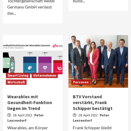
Tochtergesellschaft Vestel
Rund...
Germany GmbH verlässt
das...
Smart Living
Unternehmen
Wirtschaft
Personen
Wearables mit
BTV Vorstand
Gesundheit-Funktion
verstärkt, Frank
liegen im Trend
Schipper bestätigt
28. April 2022
Peter
28. April 2022
Peter
Lanzendorf
Lanzendorf
Wearables, am Körper
Frank Schipper bleibt