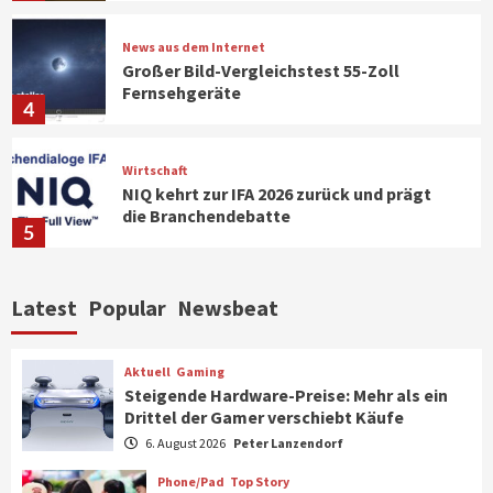
News aus dem Internet
Großer Bild-Vergleichstest 55-Zoll
Fernsehgeräte
4
Wirtschaft
NIQ kehrt zur IFA 2026 zurück und prägt
die Branchendebatte
5
Aktuell
Personen
Wirtschaft
Latest
Popular
Newsbeat
CHERRY baut Vertriebsteam in
strategisch wichtigen Märkten aus
6
Aktuell
Gaming
Steigende Hardware-Preise: Mehr als ein
Drittel der Gamer verschiebt Käufe
Smart Living
Top Story
Verbraucher setzen immer mehr auf
6. August 2026
Peter Lanzendorf
Klimageräte und Ventilatoren
7
Phone/Pad
Top Story