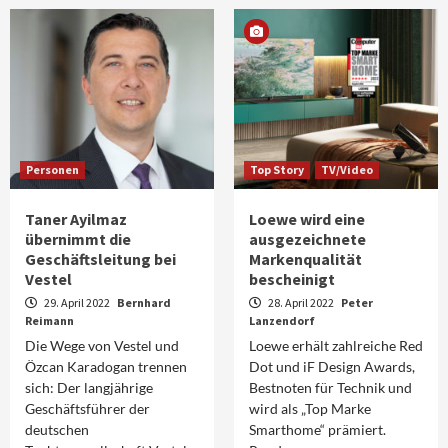
Personen
Top Story
TV/Video
Taner Ayilmaz
Loewe wird eine
übernimmt die
ausgezeichnete
Geschäftsleitung bei
Markenqualität
Vestel
bescheinigt
29. April 2022
Bernhard
28. April 2022
Peter
Reimann
Lanzendorf
Die Wege von Vestel und
Loewe erhält zahlreiche Red
Özcan Karadogan trennen
Dot und iF Design Awards,
sich: Der langjährige
Bestnoten für Technik und
Geschäftsführer der
wird als „Top Marke
deutschen
Smarthome“ prämiert.