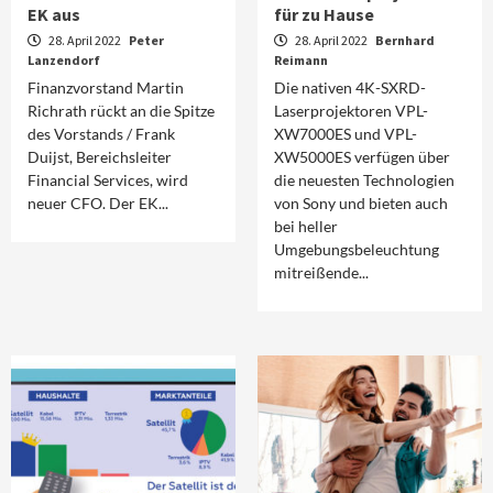
EK aus
für zu Hause
28. April 2022
Peter
28. April 2022
Bernhard
Lanzendorf
Reimann
Finanzvorstand Martin
Die nativen 4K-SXRD-
Richrath rückt an die Spitze
Laserprojektoren VPL-
des Vorstands / Frank
XW7000ES und VPL-
Duijst, Bereichsleiter
XW5000ES verfügen über
Financial Services, wird
die neuesten Technologien
neuer CFO. Der EK...
von Sony und bieten auch
bei heller
Umgebungsbeleuchtung
mitreißende...