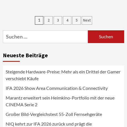
Aktuell
Audio
Marantz erweitert sein Heimkino-
Seitennummerierung
1
2
3
4
5
Next
Portfolio mit der neue CINEMA Serie 2
3
der
Suchen
Beiträge
nach:
News aus dem Internet
Großer Bild-Vergleichstest 55-Zoll
Neueste Beiträge
Fernsehgeräte
4
Steigende Hardware-Preise: Mehr als ein Drittel der Gamer
Wirtschaft
verschiebt Käufe
NIQ kehrt zur IFA 2026 zurück und prägt
die Branchendebatte
IFA 2026 Show Area Communication & Connectivity
5
Marantz erweitert sein Heimkino-Portfolio mit der neue
CINEMA Serie 2
Aktuell
Personen
Wirtschaft
CHERRY baut Vertriebsteam in
Großer Bild-Vergleichstest 55-Zoll Fernsehgeräte
strategisch wichtigen Märkten aus
6
NIQ kehrt zur IFA 2026 zurück und prägt die